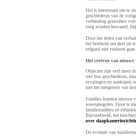
Het is interessant om te z
geschiedenis van de vorige
verbinding generaties vor
zorg worden bewaard, blij
Door het delen van verhal
het betekent om deel uit t
erfgoed niet verloren gaat
Het creëren van nieuwe
Objecten zijn veel meer da
met hun geschiedenis, maa
ervaringen en aankopen oo
met het integreren van dez
Families kunnen nieuwe ve
weerspiegelen. Door te ki
familietradities en erfs
Bijvoorbeeld, het inrichte
over slaapkamerinrichti
De evolutie van familietra