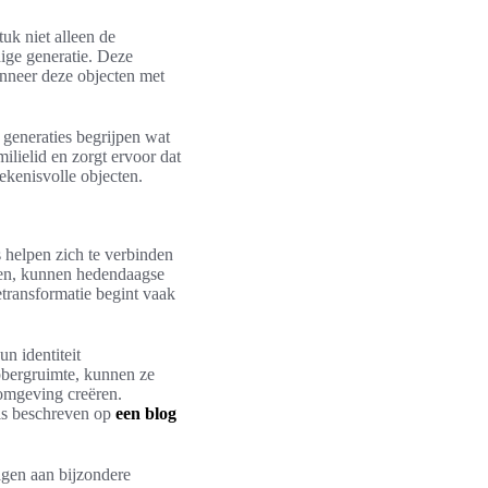
uk niet alleen de
dige generatie. Deze
anneer deze objecten met
generaties begrijpen wat
ilielid en zorgt ervoor dat
ekenisvolle objecten.
s helpen zich te verbinden
len, kunnen hedendaagse
transformatie begint vaak
n identiteit
pbergruimte, kunnen ze
omgeving creëren.
als beschreven op
een blog
agen aan bijzondere