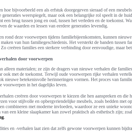
ien hoe bijvoorbeeld een als erfstuk doorgegeven sieraad of een meubelst
 generaties weerspiegelt, maar ook een belangrijke rol speelt in de hui
mt een brug tussen jong en oud, tussen het verleden en de toekomst. W
ven de waarden en lessen van eerdere generaties levendig.
en rond deze voorwerpen tijdens familiebijeenkomsten, kunnen nieuwe 
e maken van hun familiegeschiedenis. Het versterkt de banden tussen fam
. Zo creëren families een sterkere verbinding door eenvoudige, maar bet
 verhalen door voorwerpen
n alleen materialen; ze zijn de dragers van nieuwe verhalen die familie
r ook met de toekomst. Terwijl oude voorwerpen rijke verhalen vertel
k nieuwe betekenisvolle herinneringen vormen. Het proces van familie
e voorwerpen in het dagelijks leven.
rhalen creëren door voorwerpen te kiezen die hen aanspreken en die hu
ezen voor stijlvolle en opbergvriendelijke meubels, zoals bedden met o
tukken combineren met moderne invloeden, waardoor ze een unieke woon
n van een kleine slaapkamer kan zowel praktisch als esthetisch zijn; zo
ng
.
dities en -verhalen laat zien dat zelfs gewone voorwerpen kunnen bijdr