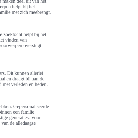
e maken deel uit van het
rpen helpt bij het
amilie met zich meebrengt.
e zoektocht helpt bij het
het vinden van
voorwerpen overstijgt
s. Dit kunnen allerlei
al en draagt bij aan de
nd met verleden en heden.
hebben. Gepersonaliseerde
innen een familie
tige generaties. Voor
s van de alledaagse