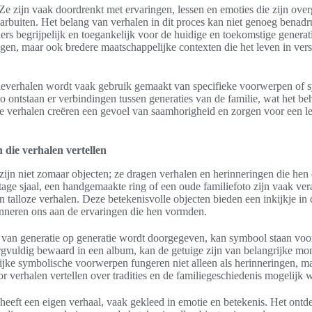
Ze zijn vaak doordrenkt met ervaringen, lessen en emoties die zijn ove
aarbuiten. Het belang van verhalen in dit proces kan niet genoeg bena
rs begrijpelijk en toegankelijk voor de huidige en toekomstige generati
ngen, maar ook bredere maatschappelijke contexten die het leven in vers
ilieverhalen wordt vaak gebruik gemaakt van specifieke voorwerpen of 
o ontstaan er verbindingen tussen generaties van de familie, wat het b
e verhalen creëren een gevoel van saamhorigheid en zorgen voor een l
die verhalen vertellen
jn niet zomaar objecten; ze dragen verhalen en herinneringen die hen
age sjaal, een handgemaakte ring of een oude familiefoto zijn vaak ver
en talloze verhalen. Deze betekenisvolle objecten bieden een inkijkje i
nneren ons aan de ervaringen die hen vormden.
e van generatie op generatie wordt doorgegeven, kan symbool staan voor
orgvuldig bewaard in een album, kan de getuige zijn van belangrijke mo
ijke symbolische voorwerpen fungeren niet alleen als herinneringen, m
r verhalen vertellen over tradities en de familiegeschiedenis mogelijk 
eeft een eigen verhaal, vaak gekleed in emotie en betekenis. Het ontd