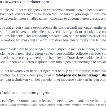
n het bewaren van herinneringen
sentiële rol in het vastleggen van waardevolle momenten en het bewaren
 biedt een venster naar de verleden tijd. De
rol van fotografie
in ons lev
jke gebeurtenissen en alledaagse momenten te documenteren die anders
ntstaat er een visuele geschiedenis die ons verbindt met onze familie e
 van fotoarchieven die niet alleen serveert als erfgoed, maar ook als een
 en geschiedenis. Het zorgvuldig bewaren van oudere foto’s is cruciaal
n, waardoor het makkelijker wordt om deze bijzondere momenten te delen
manier bieden om herinneringen op een stijlvolle manier te tonen, helpe
eden te bewaren. Het creëren van een persoonlijke collectie van foto’s
d te koesteren en gezamenlijk te herbeleven. Door deze beelden te dele
 en kunnen ze anderen inspireren om hun eigen herinneringen te beware
 in het bewaren van herinneringen met behulp van fotografie, is het esse
en methoden. Bezoek deze pagina over
fotolijsten die herinneringen st
ren van technieken van het verleden met moderne visie kan helpen om ee
rfstukken tot moderne gadgets
erschillende vormen aan en lezers kunnen op veel manieren verbindi
 erfstukken bereiken vaak een diepere betekenis binnen families. Deze 