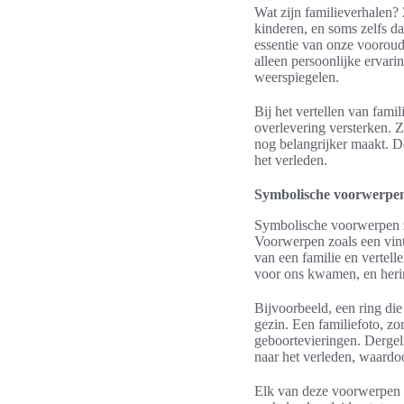
Wat zijn familieverhalen? 
kinderen, en soms zelfs d
essentie van onze vooroude
alleen persoonlijke ervari
weerspiegelen.
Bij het vertellen van fam
overlevering versterken. Z
nog belangrijker maakt. D
het verleden.
Symbolische voorwerpen 
Symbolische voorwerpen zi
Voorwerpen zoals een vint
van een familie en vertell
voor ons kwamen, en heri
Bijvoorbeeld, een ring di
gezin. Een familiefoto, z
geboortevieringen. Dergel
naar het verleden, waardoo
Elk van deze voorwerpen h