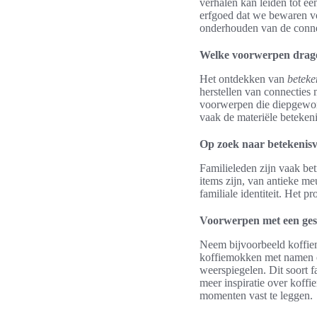
verhalen kan leiden tot ee
erfgoed dat we bewaren vo
onderhouden van de connec
Welke voorwerpen drage
Het ontdekken van
beteke
herstellen van connecties 
voorwerpen die diepgewort
vaak de materiële betekeni
Op zoek naar betekenis
Familieleden zijn vaak be
items zijn, van antieke me
familiale identiteit. Het 
Voorwerpen met een ges
Neem bijvoorbeeld koffiem
koffiemokken met namen o
weerspiegelen. Dit soort 
meer inspiratie over koff
momenten vast te leggen.