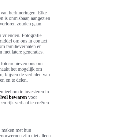
 van herinneringen. Elke
en is onmisbaar, aangezien
 verloren zouden gaan.
n vrienden. Fotografie
 middel om ons in contact
 om familieverhalen en
 met latere generaties.
n fotoarchieven ons om
 maakt het mogelijk om
n, blijven de verhalen van
n en te delen.
ntieel om te investeren in
ijlvol bewaren
voor
n rijk verhaal te creëren
ng maken met hun
voorwerpen zijn niet alleen