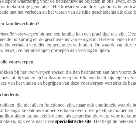
n diepere waardering voor de betekenisvolle objecten in ons leven, en z
or toekomstige generaties. Het koesteren van deze symbolische voorwe
tie met het verleden en het vieren van de rijke geschiedenis die elke f
n familieverhalen?
nisvolle voorwerpen
binnen een familie kan een prachtige reis zijn. Dez
met de oorsprong en de geschiedenis van een gezin. Het kan leiden tot 
elde verhalen vertellen en generaties verbinden. De waarde van deze 
s, terwijl ze herinneringen oproepen aan vervlogen tijden.
volle voorwerpen
trokken bij het
voorwerpen zoeken
die hen herinneren aan hun voorouder
ubels tot bijzondere gebruiksvoorwerpen. Elk item heeft zijn eigen verha
proces van het vinden en begrijpen van deze voorwerpen versterkt de ba
chiedenis
okken, die niet alleen functioneel zijn, maar ook emotionele waarde 
f belangrijke datums kunnen verhalen over onvergetelijke momenten b
familiestukken kunnen zelfs dienen als gespreksonderwerp voor toekoms
iemokken, kijk eens naar deze
specialistische site
. Het helpt de betekeni