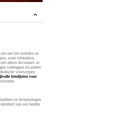
 ons met het verleden en
en, zoals erfstukken,
iet alleen decoratief, ze
ngen vastleggen tot andere
ymbolische voorwerpen
ijlvolle fotolijsten voor
eefruimte.
 tradities en herinneringen
dentiteit van een familie