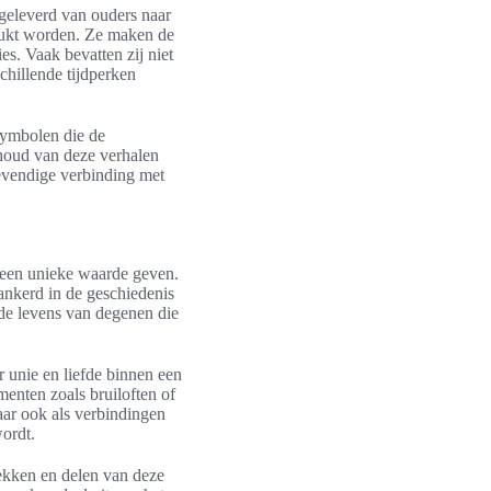
rgeleverd van ouders naar
drukt worden. Ze maken de
es. Vaak bevatten zij niet
chillende tijdperken
symbolen die de
ehoud van deze verhalen
evendige verbinding met
 een unieke waarde geven.
ankerd in de geschiedenis
n de levens van degenen die
 unie en liefde binnen een
menten zoals bruiloften of
aar ook als verbindingen
wordt.
ekken en delen van deze