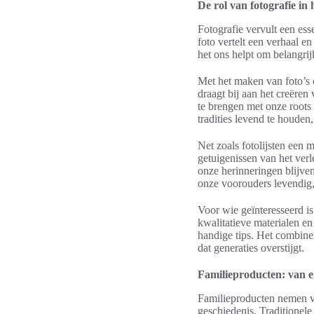
De rol van fotografie i
Fotografie vervult een es
foto vertelt een verhaal en
het ons helpt om belangri
Met het maken van foto’s o
draagt bij aan het creëren
te brengen met onze roots
tradities levend te houde
Net zoals fotolijsten een 
getuigenissen van het verl
onze herinneringen blijven
onze voorouders levendig,
Voor wie geïnteresseerd is
kwalitatieve materialen 
handige tips. Het combine
dat generaties overstijgt.
Familieproducten: van e
Familieproducten nemen v
geschiedenis. Traditionele