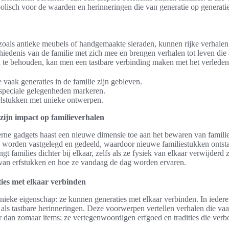
olisch voor de waarden en herinneringen die van generatie op generati
zoals antieke meubels of handgemaakte sieraden, kunnen rijke verhalen
hiedenis van de familie met zich mee en brengen verhalen tot leven die
 te behouden, kan men een tastbare verbinding maken met het verleden
 vaak generaties in de familie zijn gebleven.
 speciale gelegenheden markeren.
elstukken met unieke ontwerpen.
zijn impact op familieverhalen
e gadgets haast een nieuwe dimensie toe aan het bewaren van familie
 worden vastgelegd en gedeeld, waardoor nieuwe familiestukken ontsta
gt families dichter bij elkaar, zelfs als ze fysiek van elkaar verwijderd z
 van erfstukken en hoe ze vandaag de dag worden ervaren.
ies met elkaar verbinden
eke eigenschap: ze kunnen generaties met elkaar verbinden. In iedere
ls tastbare herinneringen. Deze voorwerpen vertellen verhalen die vaak
 dan zomaar items; ze vertegenwoordigen erfgoed en tradities die verbon