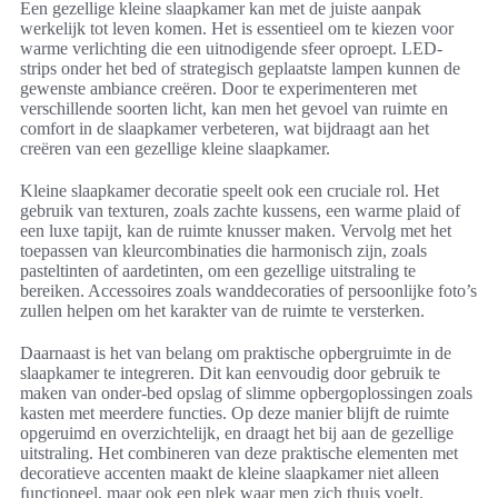
Een gezellige kleine slaapkamer kan met de juiste aanpak
werkelijk tot leven komen. Het is essentieel om te kiezen voor
warme verlichting die een uitnodigende sfeer oproept. LED-
strips onder het bed of strategisch geplaatste lampen kunnen de
gewenste ambiance creëren. Door te experimenteren met
verschillende soorten licht, kan men het gevoel van ruimte en
comfort in de slaapkamer verbeteren, wat bijdraagt aan het
creëren van een gezellige kleine slaapkamer.
Kleine slaapkamer decoratie speelt ook een cruciale rol. Het
gebruik van texturen, zoals zachte kussens, een warme plaid of
een luxe tapijt, kan de ruimte knusser maken. Vervolg met het
toepassen van kleurcombinaties die harmonisch zijn, zoals
pasteltinten of aardetinten, om een gezellige uitstraling te
bereiken. Accessoires zoals wanddecoraties of persoonlijke foto’s
zullen helpen om het karakter van de ruimte te versterken.
Daarnaast is het van belang om praktische opbergruimte in de
slaapkamer te integreren. Dit kan eenvoudig door gebruik te
maken van onder-bed opslag of slimme opbergoplossingen zoals
kasten met meerdere functies. Op deze manier blijft de ruimte
opgeruimd en overzichtelijk, en draagt het bij aan de gezellige
uitstraling. Het combineren van deze praktische elementen met
decoratieve accenten maakt de kleine slaapkamer niet alleen
functioneel, maar ook een plek waar men zich thuis voelt.