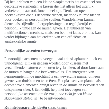
Bij het inrichten van een kleine slaapkamer is het essentieel om
decoratieve elementen te kiezen die niet alleen het uiterlijk
verbeteren, maar ook functioneel zijn. Denk aan open
boekenkasten die als decoratie dienen, maar ook ruimte bieden
voor boeken en persoonlijke spullen. Wandplanken kunnen
dienen als stijlvolle opbergoplossingen en tegelijkertijd een
persoonlijk tintje aan de muren geven. Het uitkiezen van
multifunctionele meubels, zoals een bed met lades eronder, kan
verder bijdragen aan het creëren van een efficiënte en
aantrekkelijke ruimte.
Persoonlijke accenten toevoegen
Persoonlijke accenten toevoegen maakt de slaapkamer uniek en
uitnodigend. Dit kan gedaan worden door kussens met
verschillende texturen en kleuren te gebruiken, of door kunst aan
de muren te hangen die betekenisvol is. Het integreren van
herinneringen in de inrichting is een geweldige manier om een
gevoel van thuiskomen te creëren. Het plaatsen van planten als
decoratieve elementen brengt leven in de ruimte en bevordert een
ontspannen sfeer. Uiteindelijk helpt het toevoegen van
persoonlijke accenten om de vraag
hoe richt je een kleine
slaapkamer stijlvol in?
te beantwoorden.
Ruimtebesparende ideeën slaapkamer