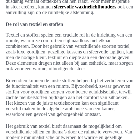
dusdanig verhaal ontdekken dat hen raakt. Voor meer inspiratie
in sfeer creëren, kunnen
sfeervolle waxinelichthouders
ook een
aanvulling zijn op de ruimtelijke afstemming.
De rol van textiel en stoffen
Textiel en stoffen spelen een cruciale rol in de inrichting van een
ruimte, waarin ze comfort en stijl naadloos met elkaar
combineren. Door het gebruik van verschillende soorten textiel,
zoals luxe gordijnen, gezellige kussens en sfeervolle tapijten, kan
men de nodige kleur, textuur en diepte aan een decoratie geven.
Deze elementen dragen niet alleen bij aan esthetiek, maar zorgen
ook voor een warme, uitnodigende sfeer.
Bovendien kunnen de juiste stoffen helpen bij het verbeteren van
de functionaliteit van een ruimte. Bijvoorbeeld, zwaar geweven
stoffen voor gordijnen zorgen voor betere geluidsisolatie, terwijl
zachte meubelstoffen bijdragen aan het comfort van zithoeken.
Het kiezen van de juiste textielsoorten kan een significant
verschil maken in de algehele ambiance van een kamer,
waardoor een gevoel van geborgenheid ontstaat.
Het gebruik van textiel biedt daarnaast de mogelijkheid om
verschillende stijlen en thema’s door de ruimte te verweven. Van
moderne minimalistische ontwerpen tot warme en gezellige