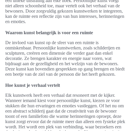
een unieke uitstraling aan elke hoek. Persoonlijke kunst voegt
niet alleen schoonheid toe, maar vertelt ook het verhaal van de
bewoners. Door zorgvuldig gekozen kunstwerken te integreren,
kan de ruimte een reflectie zijn van hun interesses, herinneringen
en emoties.
Waarom kunst belangrijk is voor een ruimte
De invloed van kunst op de sfeer van een ruimte is
onmiskenbaar. Persoonlijke kunstwerken, zoals schilderijen en
sculpturen, creëren een dimensie die verder gaat dan enkel
decoratie. Ze brengen karakter en energie naar voren, wat
bijdraagt aan de gezelligheid en het welzijn van de bewoners.
Deze kunst kan bovendien gesprekken op gang brengen en biedt
een beetje van de ziel van de persoon die het heeft gekozen.
Hoe kunst je verhaal vertelt
Elk kunstwerk heeft een verhaal dat resoneert met de kijker.
Wanneer iemand kiest voor persoonlijke kunst, kiezen ze voor
stukken die hun ervaringen en emoties vastleggen. Of het nu om
een abstract schilderij gaat dat de creativiteit van de bewoner
toont of een familiefoto die warme herinneringen oproept, deze
kunst zorgt ervoor dat de ruimte meer dan alleen een fysieke plek
wordt. Het wordt een plek van verbinding, waar bezoekers een