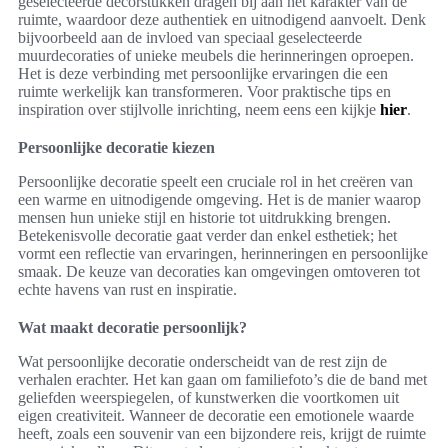
geselecteerde decorstukken dragen bij aan het karakter van de
ruimte, waardoor deze authentiek en uitnodigend aanvoelt. Denk
bijvoorbeeld aan de invloed van speciaal geselecteerde
muurdecoraties of unieke meubels die herinneringen oproepen.
Het is deze verbinding met persoonlijke ervaringen die een
ruimte werkelijk kan transformeren. Voor praktische tips en
inspiration over stijlvolle inrichting, neem eens een kijkje
hier
.
Persoonlijke decoratie kiezen
Persoonlijke decoratie speelt een cruciale rol in het creëren van
een warme en uitnodigende omgeving. Het is de manier waarop
mensen hun unieke stijl en historie tot uitdrukking brengen.
Betekenisvolle decoratie gaat verder dan enkel esthetiek; het
vormt een reflectie van ervaringen, herinneringen en persoonlijke
smaak. De keuze van decoraties kan omgevingen omtoveren tot
echte havens van rust en inspiratie.
Wat maakt decoratie persoonlijk?
Wat persoonlijke decoratie onderscheidt van de rest zijn de
verhalen erachter. Het kan gaan om familiefoto’s die de band met
geliefden weerspiegelen, of kunstwerken die voortkomen uit
eigen creativiteit. Wanneer de decoratie een emotionele waarde
heeft, zoals een souvenir van een bijzondere reis, krijgt de ruimte