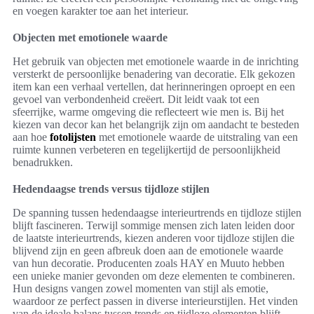
en voegen karakter toe aan het interieur.
Objecten met emotionele waarde
Het gebruik van objecten met emotionele waarde in de inrichting
versterkt de persoonlijke benadering van decoratie. Elk gekozen
item kan een verhaal vertellen, dat herinneringen oproept en een
gevoel van verbondenheid creëert. Dit leidt vaak tot een
sfeerrijke, warme omgeving die reflecteert wie men is. Bij het
kiezen van decor kan het belangrijk zijn om aandacht te besteden
aan hoe
fotolijsten
met emotionele waarde de uitstraling van een
ruimte kunnen verbeteren en tegelijkertijd de persoonlijkheid
benadrukken.
Hedendaagse trends versus tijdloze stijlen
De spanning tussen hedendaagse interieurtrends en tijdloze stijlen
blijft fascineren. Terwijl sommige mensen zich laten leiden door
de laatste interieurtrends, kiezen anderen voor tijdloze stijlen die
blijvend zijn en geen afbreuk doen aan de emotionele waarde
van hun decoratie. Producenten zoals HAY en Muuto hebben
een unieke manier gevonden om deze elementen te combineren.
Hun designs vangen zowel momenten van stijl als emotie,
waardoor ze perfect passen in diverse interieurstijlen. Het vinden
van de ideale balans tussen trends en tijdloze elementen blijft