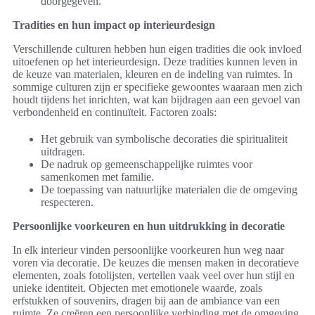
doorgegeven.
Tradities en hun impact op interieurdesign
Verschillende culturen hebben hun eigen tradities die ook invloed
uitoefenen op het interieurdesign. Deze tradities kunnen leven in
de keuze van materialen, kleuren en de indeling van ruimtes. In
sommige culturen zijn er specifieke gewoontes waaraan men zich
houdt tijdens het inrichten, wat kan bijdragen aan een gevoel van
verbondenheid en continuïteit. Factoren zoals:
Het gebruik van symbolische decoraties die spiritualiteit
uitdragen.
De nadruk op gemeenschappelijke ruimtes voor
samenkomen met familie.
De toepassing van natuurlijke materialen die de omgeving
respecteren.
Persoonlijke voorkeuren en hun uitdrukking in decoratie
In elk interieur vinden persoonlijke voorkeuren hun weg naar
voren via decoratie. De keuzes die mensen maken in decoratieve
elementen, zoals fotolijsten, vertellen vaak veel over hun stijl en
unieke identiteit. Objecten met emotionele waarde, zoals
erfstukken of souvenirs, dragen bij aan de ambiance van een
ruimte. Ze creëren een persoonlijke verbinding met de omgeving