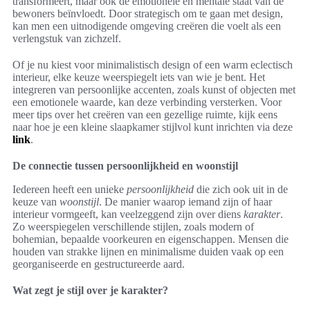
transformeert, maar ook de emotionele en mentale staat van de
bewoners beïnvloedt. Door strategisch om te gaan met design,
kan men een uitnodigende omgeving creëren die voelt als een
verlengstuk van zichzelf.
Of je nu kiest voor minimalistisch design of een warm eclectisch
interieur, elke keuze weerspiegelt iets van wie je bent. Het
integreren van persoonlijke accenten, zoals kunst of objecten met
een emotionele waarde, kan deze verbinding versterken. Voor
meer tips over het creëren van een gezellige ruimte, kijk eens
naar hoe je een kleine slaapkamer stijlvol kunt inrichten via deze
link
.
De connectie tussen persoonlijkheid en woonstijl
Iedereen heeft een unieke
persoonlijkheid
die zich ook uit in de
keuze van
woonstijl
. De manier waarop iemand zijn of haar
interieur vormgeeft, kan veelzeggend zijn over diens
karakter
.
Zo weerspiegelen verschillende stijlen, zoals modern of
bohemian, bepaalde voorkeuren en eigenschappen. Mensen die
houden van strakke lijnen en minimalisme duiden vaak op een
georganiseerde en gestructureerde aard.
Wat zegt je stijl over je karakter?