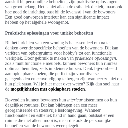
aansluit bij persoonlijke behoeften, zijn praktische oplossingen
van groot belang. Het is niet alleen de esthetiek die telt, maar ook
hoe goed de inrichting past bij de levensstijl van de bewoners.
Een goed ontworpen interieur kan een significante impact
hebben op het algehele woongenot.
Praktische oplossingen voor unieke behoeften
Bij het inrichten van een woning is het essentieel om na te
denken over de specifieke behoeften van de bewoners. Dit kan
variëren van opbergruimte voor hobby’s tot een functionele
werkplek. Door gebruik te maken van
praktische oplossingen
,
zoals multifunctionele meubels, kunnen bewoners hun ruimtes
optimaal benutten, zelfs in kleinere huizen. Denk bijvoorbeeld
aan opklapbare stoelen, die perfect zijn voor diverse
gelegenheden en eenvoudig op te bergen zijn wanneer ze niet op
hun plek staan. Wil je hier meer over weten? Kijk dan snel naar
de
mogelijkheden met opklapbare stoelen
.
Bovendien kunnen bewoners hun
interieur
afstemmen op hun
dagelijkse routines. Dit kan bijdragen aan een meer
georganiseerde en stressvrije leefomgeving. Wanneer
functionaliteit en esthetiek hand in hand gaan, ontstaat er een
ruimte die niet alleen mooi is, maar die ook de persoonlijke
behoeften van de bewoners weerspiegelt.