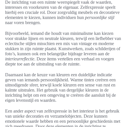
De inrichting van een ruimte weerspiegelt vaak de waarden,
interesses en voorkeuren van de eigenaar. Zelfexpressie speelt
hierbij een cruciale rol. Door zorgvuldig meubels en decoratieve
elementen te kiezen, kunnen individuen hun
persoonlijke stijl
naar voren brengen.
Bijvoorbeeld, iemand die houdt van minimalisme kan kiezen
voor strakke lijnen en neutrale kleuren, terwijl een liefhebber van
eclectische stijlen misschien een mix van vintage en moderne
stukken in zijn ruimte plaatst. Kunstwerken, zoals schilderijen of
foto’s, kunnen ook een belangrijke bijdrage leveren aan de
interieurreflectie
. Deze items vertellen een verhaal en voegen
diepte toe aan de uitstraling van de ruimte.
Daarnaast kan de keuze van kleuren een duidelijke indicatie
geven van iemands persoonlijkheid. Warme tinten creëren een
uitnodigende sfeer, terwijl koele kleuren een sense van rust en
kalmte uitstralen. Het gebruik van dergelijke kleuren in de
inrichting helpt om een omgeving te creëren die aansluit bij de
eigen levensstijl en waarden.
Een ander aspect van zelfexpressie in het interieur is het gebruik
van unieke decoraties en verzamelobjecten. Deze kunnen
emotionele waarde hebben en een persoonlijke geschiedenis met
zich meedragen. Door deze elementen in de inrichting te