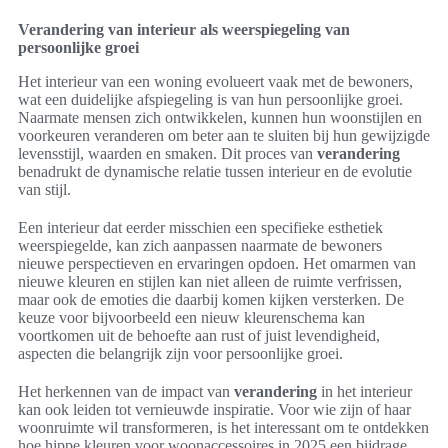
Verandering van interieur als weerspiegeling van
persoonlijke groei
Het interieur van een woning evolueert vaak met de bewoners,
wat een duidelijke afspiegeling is van hun persoonlijke groei.
Naarmate mensen zich ontwikkelen, kunnen hun woonstijlen en
voorkeuren veranderen om beter aan te sluiten bij hun gewijzigde
levensstijl, waarden en smaken. Dit proces van
verandering
benadrukt de dynamische relatie tussen interieur en de evolutie
van stijl.
Een interieur dat eerder misschien een specifieke esthetiek
weerspiegelde, kan zich aanpassen naarmate de bewoners
nieuwe perspectieven en ervaringen opdoen. Het omarmen van
nieuwe kleuren en stijlen kan niet alleen de ruimte verfrissen,
maar ook de emoties die daarbij komen kijken versterken. De
keuze voor bijvoorbeeld een nieuw kleurenschema kan
voortkomen uit de behoefte aan rust of juist levendigheid,
aspecten die belangrijk zijn voor persoonlijke groei.
Het herkennen van de impact van
verandering
in het interieur
kan ook leiden tot vernieuwde inspiratie. Voor wie zijn of haar
woonruimte wil transformeren, is het interessant om te ontdekken
hoe hippe kleuren voor woonaccessoires in 2025 een bijdrage