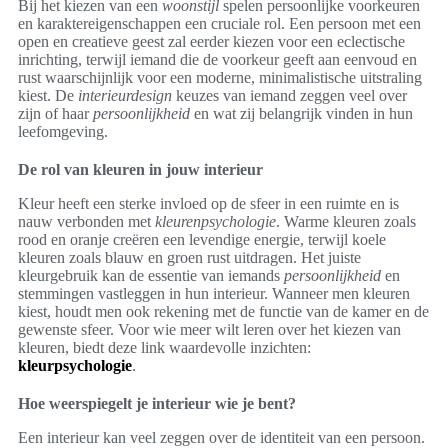
Bij het kiezen van een
woonstijl
spelen persoonlijke voorkeuren
en karaktereigenschappen een cruciale rol. Een persoon met een
open en creatieve geest zal eerder kiezen voor een eclectische
inrichting, terwijl iemand die de voorkeur geeft aan eenvoud en
rust waarschijnlijk voor een moderne, minimalistische uitstraling
kiest. De
interieurdesign
keuzes van iemand zeggen veel over
zijn of haar
persoonlijkheid
en wat zij belangrijk vinden in hun
leefomgeving.
De rol van kleuren in jouw interieur
Kleur heeft een sterke invloed op de sfeer in een ruimte en is
nauw verbonden met
kleurenpsychologie
. Warme kleuren zoals
rood en oranje creëren een levendige energie, terwijl koele
kleuren zoals blauw en groen rust uitdragen. Het juiste
kleurgebruik kan de essentie van iemands
persoonlijkheid
en
stemmingen vastleggen in hun interieur. Wanneer men kleuren
kiest, houdt men ook rekening met de functie van de kamer en de
gewenste sfeer. Voor wie meer wilt leren over het kiezen van
kleuren, biedt deze link waardevolle inzichten:
kleurpsychologie
.
Hoe weerspiegelt je interieur wie je bent?
Een interieur kan veel zeggen over de identiteit van een persoon.