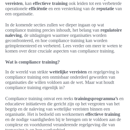
vereisten
, kan
effectieve training
ook leiden tot een verbeterde
operationele
efficiëntie
en een versterking van de
reputatie
van
een organisatie.
In de komende secties zullen we dieper ingaan op wat
compliance training precies inhoudt, het belang van
regulatoire
naleving
, de uitdagingen waarmee organisaties worden
geconfronteerd, en hoe compliance training kan worden
geïmplementeerd en verbeterd. Lees verder om meer te weten te
komen over deze cruciale aspecten van compliance training.
Wat is compliance training?
In de wereld van strikte
wettelijke vereisten
en regelgeving is
compliance training een onmisbaar onderdeel geworden van
organisaties die willen voldoen aan de wet. Maar wat houdt
compliance training eigenlijk in?
Compliance training omvat een reeks
trainingsprogramma’s
en
educatieve initiatieven die gericht zijn op het vergroten van het
begrip en de naleving van wettelijke vereisten binnen een
organisatie. Het is bedoeld om werknemers
effectieve training
en de nodige vaardigheden bij te brengen om te voldoen aan de
complexe en voortdurend veranderende regelgeving die van
toepassing is op hun werkgebied.