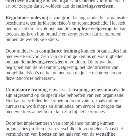
effectieve training
kunnen organisaties
boetes
voorkomen en
ervoor zorgen dat ze voldoen aan de
nalevingsvereisten
.
Regulatoire naleving
is van groot belang omdat het organisaties
beschermt tegen juridische risico’s en reputatieschade. Het stelt
hen in staat om te voldoen aan de
complexe wetgeving
die van
toepassing is op hun branche en zorgt ervoor dat ze opereren
binnen de wettelijke kaders.
Door middel van
compliance training
kunnen organisaties hun
medewerkers voorzien van de nodige kennis en vaardigheden
om aan de
nalevingsvereisten
te voldoen. Dit omvat het
begrijpen van de relevante wetgeving, het identificeren van
mogelijke risico’s en het nemen van de juiste maatregelen om
deze risico’s te beheersen.
Compliance training
omvat vaak
trainingsprogramma’s
die
zijn afgestemd op de specifieke behoeften van een organisatie.
Het kan verschillende leermethoden omvatten, zoals online
cursussen, workshops en simulaties, om ervoor te zorgen dat
medewerkers actief betrokken zijn bij het leerproces.
Door het implementeren van compliance training kunnen
organisaties profiteren van verschillende voordelen. Naast het
verminderen van
boetes
en het naleven van de
wettelijke