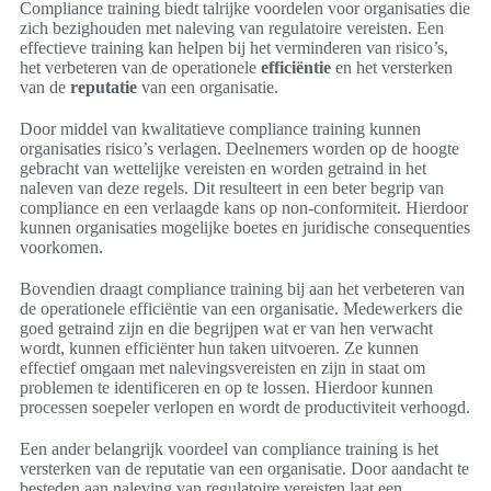
Compliance training biedt talrijke voordelen voor organisaties die
zich bezighouden met naleving van regulatoire vereisten. Een
effectieve training kan helpen bij het verminderen van risico’s,
het verbeteren van de operationele
efficiëntie
en het versterken
van de
reputatie
van een organisatie.
Door middel van kwalitatieve compliance training kunnen
organisaties risico’s verlagen. Deelnemers worden op de hoogte
gebracht van wettelijke vereisten en worden getraind in het
naleven van deze regels. Dit resulteert in een beter begrip van
compliance en een verlaagde kans op non-conformiteit. Hierdoor
kunnen organisaties mogelijke boetes en juridische consequenties
voorkomen.
Bovendien draagt compliance training bij aan het verbeteren van
de operationele efficiëntie van een organisatie. Medewerkers die
goed getraind zijn en die begrijpen wat er van hen verwacht
wordt, kunnen efficiënter hun taken uitvoeren. Ze kunnen
effectief omgaan met nalevingsvereisten en zijn in staat om
problemen te identificeren en op te lossen. Hierdoor kunnen
processen soepeler verlopen en wordt de productiviteit verhoogd.
Een ander belangrijk voordeel van compliance training is het
versterken van de reputatie van een organisatie. Door aandacht te
besteden aan naleving van regulatoire vereisten laat een