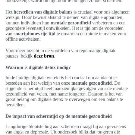
noodzakelijk wordt om tijd door te brengen zonder schermen.
Het
herstellen van digitale balans
is cruciaal voor ons algemeen
welzijn. Door bewust afstand te nemen van digitale apparaten,
kunnen individuen hun
mentale gezondheid
verbeteren en een
gezondere levensstijl ontwikkelen. Het is tijd om de voordelen
van
smartphonevrije tijd
te omarmen en ruimte te maken voor
offline activiteiten.
Voor meer inzicht in de voordelen van regelmatige digitale
pauzes, bekijk
deze bron
.
Waarom is digitale detox nodig?
In de huidige digitale wereld is het cruciaal om aandacht te
besteden aan het welzijn van onze
mentale gezondheid
. De
stijgende schermtijd heeft aanzienlijke gevolgen voor de mentale
gezondheid van velen, met name jongeren. Daarom is het van
groot belang om digitale detox te overwegen om een balans te
herstellen.
De impact van schermtijd op de mentale gezondheid
Langdurige blootstelling aan schermen draagt bij aan gevoelens
van angst en depressie. Uit onderzoek blijkt dat jongeren die