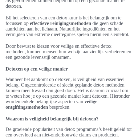
als gevorderden kunnen helpen om op een gezonde manier te
detoxen.
Bij het selecteren van een detox kuur is het belangrijk om te
focussen op
effectieve reinigingsmethoden
die geen schade
aanrichten aan het lichaam. Natuurlijke ingrediënten en het
vermijden van extreme dieetregimes spelen hierin een sleutelrol.
Door bewust te kiezen voor veilige en effectieve detox
methoden, kunnen mensen hun welzijn aanzienlijk verbeteren en
een gezonde levensstijl omarmen.
Detoxen op een veilige manier
Wanneer het aankomt op detoxen, is veiligheid van essentieel
belang. Ongecontroleerde of slecht geplande detox methoden
kunnen meer kwaad dan goed doen. Het is daarom cruciaal om
te weten hoe je op een gezonde manier kunt detoxen. Hieronder
worden enkele belangrijke aspecten van
veilige
ontgiftingsmethoden
besproken.
Waarom is veiligheid belangrijk bij detoxen?
De groeiende populariteit van detox programma’s heeft geleid tot
een overvloed aan niet-onderbouwde claims en producten.