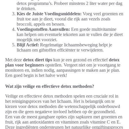
detox programma’s. Probeer minstens 2 liter water per dag
te drinken.
Kies de Juiste Voedingsmiddelen:
Voeg veel groenten en
fruit toe aan je dieet, vooral die rijk aan vezels zoals
broccoli, appels en bessen.
Voedingsstoffen Aanvullen:
Een goede multivitamine
kan helpen om eventuele tekorten aan te vullen die je dieet
mogelijk niet voorziet.
Blijf Actief:
Regelmatige lichaamsbeweging helpt je
lichaam om gifstoffen efficiënter te verwijderen.
Met deze
detox dieet tips
kun je een gezond en effectief
detox
plan voor beginners
opstellen. Vergeet niet om je voortgang te
monitoren en, indien nodig, aanpassingen te maken aan je plan.
Een goed begin is het halve werk!
Wat zijn veilige en effectieve detox methoden?
Veilige en effectieve detox methoden spelen een cruciale rol in
het reinigingsproces van het lichaam. Het is belangrijk om te
kiezen voor detox methoden die wetenschappelijk onderbouwd
zijn en die geen negatieve invloed hebben op de gezondheid.
Een van de meest gangbare opties zijn sapkuren met groenten en
fruit, rijk aan antioxidanten en vitaminen zoals vitamine C en E.
Deze ingrediënten ondersteunen het natuurlijke ontgiftingsproces