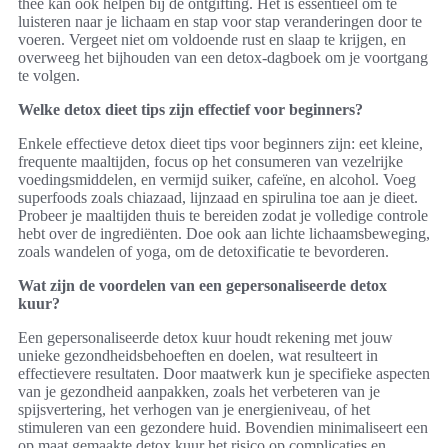
thee kan ook helpen bij de ontgifting. Het is essentiëel om te
luisteren naar je lichaam en stap voor stap veranderingen door te
voeren. Vergeet niet om voldoende rust en slaap te krijgen, en
overweeg het bijhouden van een detox-dagboek om je voortgang
te volgen.
Welke detox dieet tips zijn effectief voor beginners?
Enkele effectieve detox dieet tips voor beginners zijn: eet kleine,
frequente maaltijden, focus op het consumeren van vezelrijke
voedingsmiddelen, en vermijd suiker, cafeïne, en alcohol. Voeg
superfoods zoals chiazaad, lijnzaad en spirulina toe aan je dieet.
Probeer je maaltijden thuis te bereiden zodat je volledige controle
hebt over de ingrediënten. Doe ook aan lichte lichaamsbeweging,
zoals wandelen of yoga, om de detoxificatie te bevorderen.
Wat zijn de voordelen van een gepersonaliseerde detox
kuur?
Een gepersonaliseerde detox kuur houdt rekening met jouw
unieke gezondheidsbehoeften en doelen, wat resulteert in
effectievere resultaten. Door maatwerk kun je specifieke aspecten
van je gezondheid aanpakken, zoals het verbeteren van je
spijsvertering, het verhogen van je energieniveau, of het
stimuleren van een gezondere huid. Bovendien minimaliseert een
op maat gemaakte detox kuur het risico op complicaties en