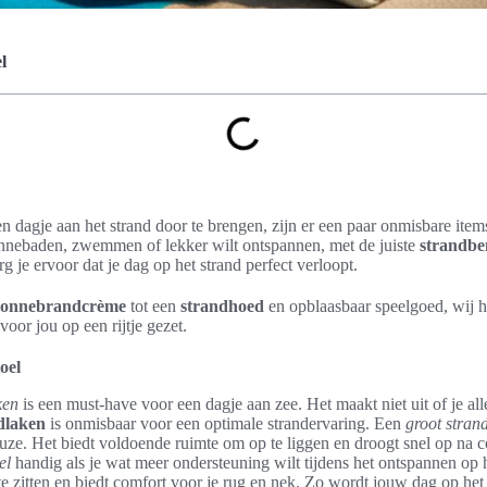
l
n dagje aan het strand door te brengen, zijn er een paar onmisbare items 
onnebaden, zwemmen of lekker wilt ontspannen, met de juiste
strandb
g je ervoor dat je dag op het strand perfect verloopt.
zonnebrandcrème
tot een
strandhoed
en opblaasbaar speelgoed, wij 
oor jou op een rijtje gezet.
oel
ken
is een must-have voor een dagje aan zee. Het maakt niet uit of je a
dlaken
is onmisbaar voor een optimale strandervaring. Een
groot stran
uze. Het biedt voldoende ruimte om op te liggen en droogt snel op na c
el
handig als je wat meer ondersteuning wilt tijdens het ontspannen op h
te zitten en biedt comfort voor je rug en nek. Zo wordt jouw dag op het 