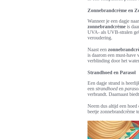
Zonnebrandcrème en Zo
Wanneer je een dagje naar 
zonnebrandcrème
is daa
UVA- als UVB-stralen geb
veroudering.
Naast een
zonnebrandcr
is daarom een must-have v
verblinding door het wate
Strandhoed en Parasol
Een dagje strand is heerli
een
strandhoed
en
paraso
verbrandt. Daarnaast bied
Neem dus altijd een hoed
beetje zonnebrandcrème te