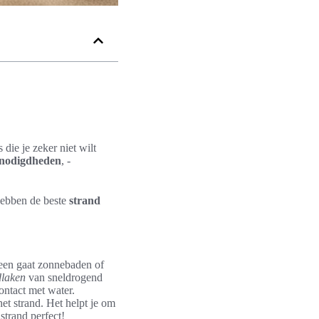
die je zeker niet wilt
enodigdheden
, -
hebben de beste
strand
lleen gaat zonnebaden of
dlaken
van sneldrogend
ontact met water.
et strand. Het helpt je om
strand perfect!