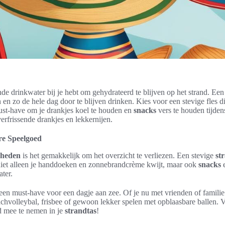
de drinkwater bij je hebt om gehydrateerd te blijven op het strand. Ee
en en zo de hele dag door te blijven drinken. Kies voor een stevige fles d
ust-have om je drankjes koel te houden en
snacks
vers te houden tijden
erfrissende drankjes en lekkernijen.
re Speelgoed
dheden
is het gemakkelijk om het overzicht te verliezen. Een stevige
st
niet alleen je handdoeken en zonnebrandcrème kwijt, maar ook
snacks
e
ater.
en must-have voor een dagje aan zee. Of je nu met vrienden of familie 
achvolleybal, frisbee of gewoon lekker spelen met opblaasbare ballen. 
d mee te nemen in je
strandtas
!