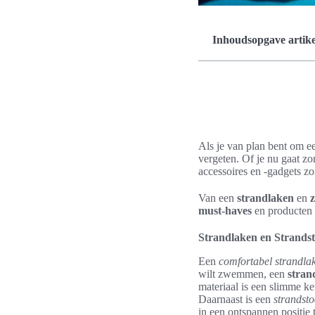
Inhoudsopgave artike
Als je van plan bent om ee
vergeten. Of je nu gaat z
accessoires en -gadgets zor
Van een
strandlaken
en
must-haves
en producten v
Strandlaken en Strandst
Een
comfortabel strandla
wilt zwemmen, een
stran
materiaal is een slimme ke
Daarnaast is een
strandsto
in een ontspannen positie 