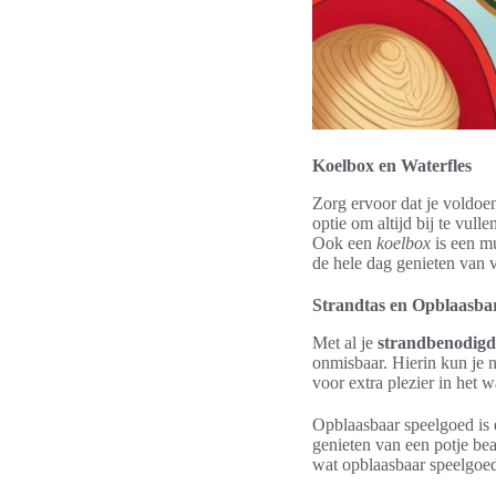
Koelbox en Waterfles
Zorg ervoor dat je voldoen
optie om altijd bij te vull
Ook een
koelbox
is een m
de hele dag genieten van v
Strandtas en Opblaasba
Met al je
strandbenodig
onmisbaar. Hierin kun je 
voor extra plezier in het w
Opblaasbaar speelgoed is e
genieten van een potje be
wat opblaasbaar speelgoe