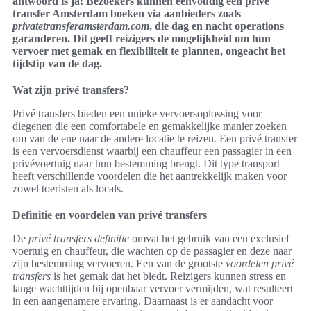
antwoord is ja! Bezoekers kunnen eenvoudig een privé
transfer Amsterdam boeken via aanbieders zoals
privatetransferamsterdam.com
, die dag en nacht operations
garanderen. Dit geeft reizigers de mogelijkheid om hun
vervoer met gemak en flexibiliteit te plannen, ongeacht het
tijdstip van de dag.
Wat zijn privé transfers?
Privé transfers bieden een unieke vervoersoplossing voor
diegenen die een comfortabele en gemakkelijke manier zoeken
om van de ene naar de andere locatie te reizen. Een privé transfer
is een vervoersdienst waarbij een chauffeur een passagier in een
privévoertuig naar hun bestemming brengt. Dit type transport
heeft verschillende voordelen die het aantrekkelijk maken voor
zowel toeristen als locals.
Definitie en voordelen van privé transfers
De
privé transfers definitie
omvat het gebruik van een exclusief
voertuig en chauffeur, die wachten op de passagier en deze naar
zijn bestemming vervoeren. Een van de grootste
voordelen privé
transfers
is het gemak dat het biedt. Reizigers kunnen stress en
lange wachttijden bij openbaar vervoer vermijden, wat resulteert
in een aangenamere ervaring. Daarnaast is er aandacht voor