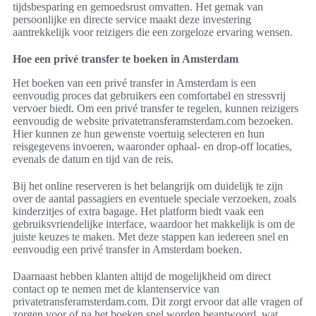
tijdsbesparing en gemoedsrust omvatten. Het gemak van
persoonlijke en directe service maakt deze investering
aantrekkelijk voor reizigers die een zorgeloze ervaring wensen.
Hoe een privé transfer te boeken in Amsterdam
Het boeken van een privé transfer in Amsterdam is een
eenvoudig proces dat gebruikers een comfortabel en stressvrij
vervoer biedt. Om een privé transfer te regelen, kunnen reizigers
eenvoudig de website privatetransferamsterdam.com bezoeken.
Hier kunnen ze hun gewenste voertuig selecteren en hun
reisgegevens invoeren, waaronder ophaal- en drop-off locaties,
evenals de datum en tijd van de reis.
Bij het online reserveren is het belangrijk om duidelijk te zijn
over de aantal passagiers en eventuele speciale verzoeken, zoals
kinderzitjes of extra bagage. Het platform biedt vaak een
gebruiksvriendelijke interface, waardoor het makkelijk is om de
juiste keuzes te maken. Met deze stappen kan iedereen snel en
eenvoudig een privé transfer in Amsterdam boeken.
Daarnaast hebben klanten altijd de mogelijkheid om direct
contact op te nemen met de klantenservice van
privatetransferamsterdam.com. Dit zorgt ervoor dat alle vragen of
zorgen voor of na het boeken snel worden beantwoord, wat