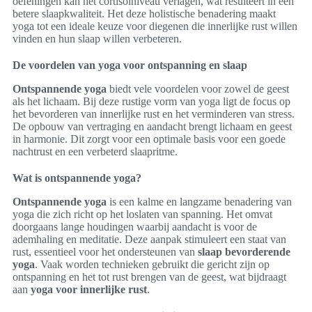
oefeningen kan het cortisolniveau verlagen, wat resulteert in een
betere slaapkwaliteit. Het deze holistische benadering maakt
yoga tot een ideale keuze voor diegenen die innerlijke rust willen
vinden en hun slaap willen verbeteren.
De voordelen van yoga voor ontspanning en slaap
Ontspannende yoga
biedt vele voordelen voor zowel de geest
als het lichaam. Bij deze rustige vorm van yoga ligt de focus op
het bevorderen van innerlijke rust en het verminderen van stress.
De opbouw van vertraging en aandacht brengt lichaam en geest
in harmonie. Dit zorgt voor een optimale basis voor een goede
nachtrust en een verbeterd slaapritme.
Wat is ontspannende yoga?
Ontspannende yoga
is een kalme en langzame benadering van
yoga die zich richt op het loslaten van spanning. Het omvat
doorgaans lange houdingen waarbij aandacht is voor de
ademhaling en meditatie. Deze aanpak stimuleert een staat van
rust, essentieel voor het ondersteunen van
slaap bevorderende
yoga
. Vaak worden technieken gebruikt die gericht zijn op
ontspanning en het tot rust brengen van de geest, wat bijdraagt
aan
yoga voor innerlijke rust
.