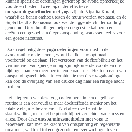
kunnen specifieke oefeningen gericht op de avond opmerkelijke
voordelen bieden. Twee bijzonder effectieve
ontspanningsmethoden met yoga
zijn de Viparita Karani,
waarbij de benen omhoog tegen de muur worden geplaatst, en de
Supta Baddha Konasana, ook wel de liggende vlinderhouding
genoemd. Deze houdingen helpen de geest te kalmeren en
creëren een gevoel van diepe ontspanning, wat essentieel is voor
een goede nachtrust.
Door regelmatig deze
yoga oefeningen voor rust
in de
avondroutine op te nemen, wordt het lichaam optimaal
voorbereid op de slaap. Het vergroten van de flexibiliteit en het
verminderen van spierspanning zijn bijkomende voordelen die
bijdragen aan een meer herstellende nachtrust. Het toepassen van
ontspanningstechnieken in combinatie met deze yogahoudingen
kan ook de overgang van een drukke dag naar een rustige nacht
faciliteren.
Het integreren van deze yoga oefeningen in een dagelijkse
routine is een eenvoudige maar doeltreffende manier om het
totale welzijn te bevorderen. Niet alleen verbetert de
slaapkwaliteit, maar het helpt ook bij het verlichten van stress en
angst. Door deze
ontspanningsmethoden met yoga
te
beoefenen, kan men de kracht van ontspanning en regeneratie
omarmen, wat leidt tot een gezonder en evenwichtiger leven.