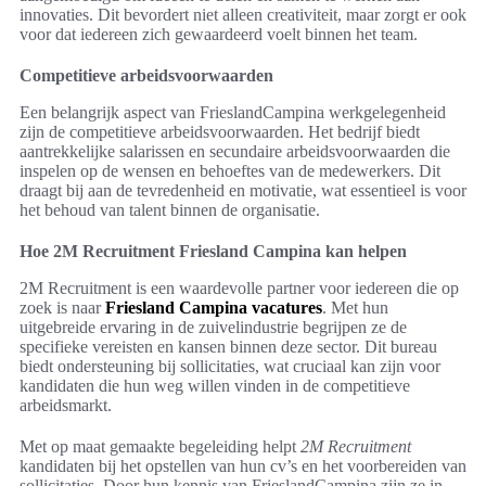
innovaties. Dit bevordert niet alleen creativiteit, maar zorgt er ook
voor dat iedereen zich gewaardeerd voelt binnen het team.
Competitieve arbeidsvoorwaarden
Een belangrijk aspect van FrieslandCampina werkgelegenheid
zijn de competitieve arbeidsvoorwaarden. Het bedrijf biedt
aantrekkelijke salarissen en secundaire arbeidsvoorwaarden die
inspelen op de wensen en behoeftes van de medewerkers. Dit
draagt bij aan de tevredenheid en motivatie, wat essentieel is voor
het behoud van talent binnen de organisatie.
Hoe 2M Recruitment Friesland Campina kan helpen
2M Recruitment is een waardevolle partner voor iedereen die op
zoek is naar
Friesland Campina vacatures
. Met hun
uitgebreide ervaring in de zuivelindustrie begrijpen ze de
specifieke vereisten en kansen binnen deze sector. Dit bureau
biedt ondersteuning bij sollicitaties, wat cruciaal kan zijn voor
kandidaten die hun weg willen vinden in de competitieve
arbeidsmarkt.
Met op maat gemaakte begeleiding helpt
2M Recruitment
kandidaten bij het opstellen van hun cv’s en het voorbereiden van
sollicitaties. Door hun kennis van FrieslandCampina zijn ze in