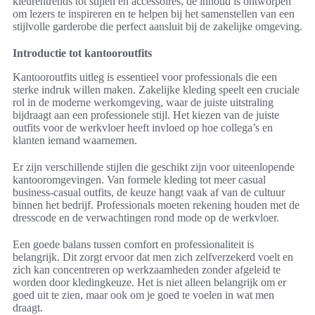
kleurentrends tot stijlen en accessoires, de inhoud is ontworpen
om lezers te inspireren en te helpen bij het samenstellen van een
stijlvolle garderobe die perfect aansluit bij de zakelijke omgeving.
Introductie tot kantooroutfits
Kantooroutfits uitleg is essentieel voor professionals die een
sterke indruk willen maken. Zakelijke kleding speelt een cruciale
rol in de moderne werkomgeving, waar de juiste uitstraling
bijdraagt aan een professionele stijl. Het kiezen van de juiste
outfits voor de werkvloer heeft invloed op hoe collega’s en
klanten iemand waarnemen.
Er zijn verschillende stijlen die geschikt zijn voor uiteenlopende
kantooromgevingen. Van formele kleding tot meer casual
business-casual outfits, de keuze hangt vaak af van de cultuur
binnen het bedrijf. Professionals moeten rekening houden met de
dresscode en de verwachtingen rond mode op de werkvloer.
Een goede balans tussen comfort en professionaliteit is
belangrijk. Dit zorgt ervoor dat men zich zelfverzekerd voelt en
zich kan concentreren op werkzaamheden zonder afgeleid te
worden door kledingkeuze. Het is niet alleen belangrijk om er
goed uit te zien, maar ook om je goed te voelen in wat men
draagt.