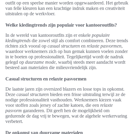
outfit op een speelse manier worden opgewaardeerd. Het gebruik
van felle kleuren kan een krachtige indruk maken en creativiteit
uitstralen op de werkvloer.
Welke kledingtrends zijn populair voor kantooroutfits?
In de wereld van kantooroutfits zijn er enkele
populaire
kledingtrends
die zowel stijl als comfort combineren. Deze trends
richten zich vooral op
casual structuren
en
relaxte pasvormen
,
waardoor werknemers zich op hun gemak kunnen voelen zonder
in te boeten op professionaliteit. Tegelijkertijd wordt de nadruk
gelegd op
duurzame mode
, waarbij steeds meer aandacht wordt
besteed aan materialen die milieuvriendelijk zijn.
Casual structuren en relaxte pasvormen
De laatste jaren zijn oversized blazers en losse tops in opkomst.
Deze
casual structuren
bieden een frisse uitstraling terwijl ze de
nodige professionaliteit vasthouden. Werknemers kiezen vaak
voor stoffen zoals jersey of zachte katoen, die een
relaxte
pasvorm
garanderen. Dit geeft hen de mogelijkheid om
gedurende de dag vrij te bewegen, wat de algehele werkervaring
verbetert.
De opkomst van duurzame materialen