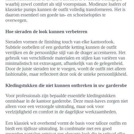
waarbij zowel comfort als stijl vooropstaan. Modieuze loafers of
klassieke pumps kunnen de outfit volledig transformeren. Het is
daarom essentieel om goede tas- en schoeiselopties te
overwegen.
Hoe sieraden de look kunnen verbeteren
Sieraden vormen de finishing touch van elke kantoorlook.
Subtiele oorbellen of een gedurfde ketting kunnen de outfit
verrijken en de persoonlijke stijl van de drager accentueren. Het
gebruik van verschillende materialen en stijlen kan variëren van
minimalistisch tot extravagant, afhankelijk van de gelegenheid.
Door de juiste sieraden toe te voegen, wordt de outfit niet alleen
fashionable, maar reflecteert deze ook de unieke persoonlijkheid.
Kledingstukken die niet kunnen ontbreken in uw garderobe
Voor professionals zijn bepaalde essentiële kledingstukken
onmisbaar in de kantoor garderobe. Deze must-haves zorgen niet
alleen voor een verzorgde uitstraling, maar ook voor
veelzijdigheid en comfort in de dagelijkse werkzaamheden.
Een klassiek wit overhemd vormt de basis voor talloze outfits en
biedt een tijdloze uitstraling. In combinatie met een goed
gesneden pantalon ontstaat een elegante look die in vrijwel elke