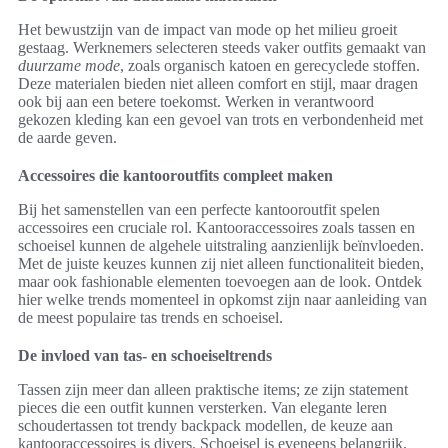
Het bewustzijn van de impact van mode op het milieu groeit
gestaag. Werknemers selecteren steeds vaker outfits gemaakt van
duurzame mode
, zoals organisch katoen en gerecyclede stoffen.
Deze materialen bieden niet alleen comfort en stijl, maar dragen
ook bij aan een betere toekomst. Werken in verantwoord
gekozen kleding kan een gevoel van trots en verbondenheid met
de aarde geven.
Accessoires die kantooroutfits compleet maken
Bij het samenstellen van een perfecte kantooroutfit spelen
accessoires een cruciale rol. Kantooraccessoires zoals tassen en
schoeisel kunnen de algehele uitstraling aanzienlijk beïnvloeden.
Met de juiste keuzes kunnen zij niet alleen functionaliteit bieden,
maar ook fashionable elementen toevoegen aan de look. Ontdek
hier welke trends momenteel in opkomst zijn naar aanleiding van
de meest populaire tas trends en schoeisel.
De invloed van tas- en schoeiseltrends
Tassen zijn meer dan alleen praktische items; ze zijn statement
pieces die een outfit kunnen versterken. Van elegante leren
schoudertassen tot trendy backpack modellen, de keuze aan
kantooraccessoires is divers. Schoeisel is eveneens belangrijk,