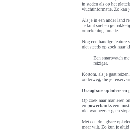
in steden als op het plat
vluchtinformatie. Zo kan j
Als je in een ander land r
Je kunt snel en gemakkeli
omrekeningsfunctie.
Nog een handige feature va
niet steeds op zoek naar k
Een smartwatch met r
reiziger.
Kortom, als je gaat reizen
onderweg, die je reiservar
Draagbare opladers en
Op zoek naar manieren om 
en
powerbanks
een must-
niet wanneer er geen stopc
Met een draagbare oplader
maar wilt. Zo kun je altij