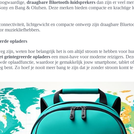
 hoogwaardige,
draagbare Bluetooth-luidsprekers
dan zijn er veel mer
Sony en Bang & Olufsen. Deze merken bieden compacte en krachtige lui
onnectiviteit, lichtgewicht en compacte ontwerp zijn draagbare Bluetoo
oor muziekliefhebbers.
eerde opladers
g zijn, weten hoe belangrijk het is om altijd stroom te hebben voor hu
et geïntegreerde opladers
een must-have voor moderne reizigers. Deze
wde oplaadfunctie, waardoor je gemakkelijk jouw smartphone, tablet of
g bent. Zo hoef je nooit meer bang te zijn dat je zonder stroom komt te z