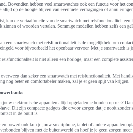
teland. Bovendien hebben veel smartwatches ook een functie voor het con
e altijd op de hoogte blijven van eventuele vertragingen of annuleringen
eist, kan de vertaalfunctie van de smartwatch met reisfunctionaliteit een
jk zinnen of woorden vertalen. Sommige modellen hebben zelfs een geï
n een smartwatch met reisfunctionaliteit is de mogelijkheid om contactl
leingeld voor bijvoorbeeld het openbaar vervoer. Met je smartwatch is j
eisfunctionaliteit is niet alleen een horloge, maar een complete assist
, overweeg dan zeker een smartwatch met reisfunctionaliteit. Met handi
ing nog beter en comfortabeler maken, zal je er geen spijt van krijgen.
 powerbanks
jouw elektronische apparaten altijd opgeladen te houden op reis? Dan
have. Dit zijn compacte gadgets die ervoor zorgen dat je nooit zonder st
ontact in de buurt is.
 en powerbank kun je jouw smartphone, tablet of andere apparaten op
d verbonden blijven met de buitenwereld en hoef je je geen zorgen meer