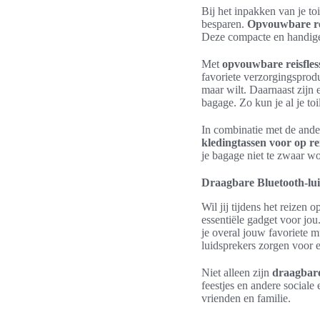
Bij het inpakken van je to
besparen.
Opvouwbare re
Deze compacte en handige 
Met
opvouwbare reisfles
favoriete verzorgingsprod
maar wilt. Daarnaast zijn
bagage. Zo kun je al je to
In combinatie met de and
kledingtassen voor op re
je bagage niet te zwaar 
Draagbare Bluetooth-lu
Wil jij tijdens het reizen
essentiële gadget voor jo
je overal jouw favoriete m
luidsprekers zorgen voor 
Niet alleen zijn
draagbare
feestjes en andere social
vrienden en familie.