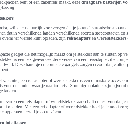
 backpacken bent of een zakenreis maakt, deze
draagbare batterijen v
plossing.
tekkers
reist, wil je er natuurlijk voor zorgen dat je jouw elektronische apparat
ten dat in verschillende landen verschillende soorten stopcontacten en 
 overal ter wereld kunt opladen, zijn
reisadapters
en
wereldstekkers
pacte gadget die het mogelijk maakt om je stekkers aan te sluiten op ve
tekker is een iets geavanceerdere versie van een reisadapter, die compa
eldwijd. Deze handige en compacte gadgets zorgen ervoor dat je altijd j
 bent.
of vakantie, een reisadapter of wereldstekker is een onmisbare accessoir
 is voor de landen waar je naartoe reist. Sommige opladers zijn bijvoorb
ge landen.
n tevoren een reisadapter of wereldstekker aanschaft en test voordat je 
nt kunt opladen. Met een reisadapter of wereldstekker hoef je je nooit zo
e apparaten terwijl je op reis bent.
n toilettassen