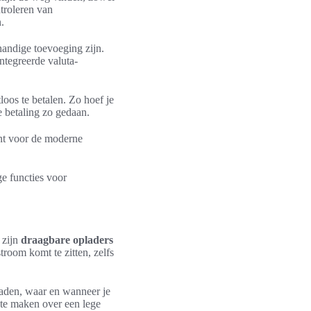
troleren van
.
 handige toevoeging zijn.
ntegreerde valuta-
oos te betalen. Zo hoef je
e betaling zo gedaan.
ent voor de moderne
ge functies voor
 zijn
draagbare opladers
room komt te zitten, zelfs
laden, waar en wanneer je
 te maken over een lege