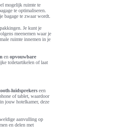
el mogelijk ruimte te
bagage te optimaliseren.
 je bagage te zwaar wordt.
pakkingen. Je kunt je
ervolgens meenemen waar je
male ruimte innemen in je
en
en
opvouwbare
e toiletartikelen of laat
ooth-luidsprekers
een
hone of tablet, waardoor
 in jouw hotelkamer, deze
eweldige aanvulling op
emen en delen met