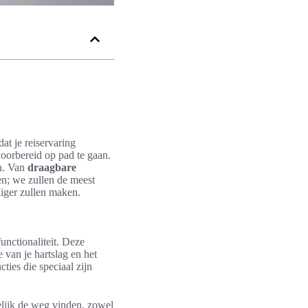
at je reiservaring
voorbereid op pad te gaan.
en. Van
draagbare
en; we zullen de meest
iger zullen maken.
unctionaliteit. Deze
e van je hartslag en het
ties die speciaal zijn
lijk de weg vinden, zowel