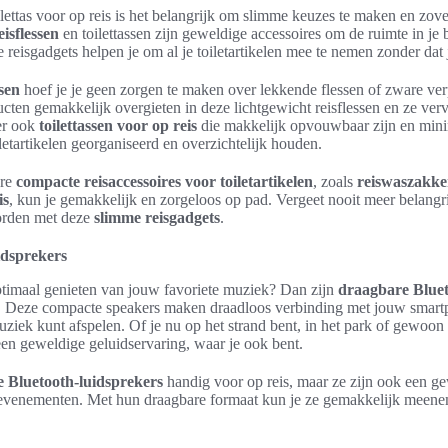
ilettas voor op reis is het belangrijk om slimme keuzes te maken en zove
isflessen
en toilettassen zijn geweldige accessoires om de ruimte in je 
reisgadgets helpen je om al je toiletartikelen mee te nemen zonder dat
sen
hoef je je geen zorgen te maken over lekkende flessen of zware ver
ucten gemakkelijk overgieten in deze lichtgewicht reisflessen en ze v
 er ook
toilettassen voor op reis
die makkelijk opvouwbaar zijn en mini
iletartikelen georganiseerd en overzichtelijk houden.
ere
compacte reisaccessoires voor toiletartikelen
, zoals
reiswaszakk
is
, kun je gemakkelijk en zorgeloos op pad. Vergeet nooit meer belangrijk
worden met deze
slimme reisgadgets
.
idsprekers
 optimaal genieten van jouw favoriete muziek? Dan zijn
draagbare Bluet
u. Deze compacte speakers maken draadloos verbinding met jouw smartp
uziek kunt afspelen. Of je nu op het strand bent, in het park of gewoon
een geweldige geluidservaring, waar je ook bent.
 Bluetooth-luidsprekers
handig voor op reis, maar ze zijn ook een g
e evenementen. Met hun draagbare formaat kun je ze gemakkelijk meen