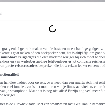
l
je graag enkel gebruik maken van de beste en meest handige gadgets zod
zakenreis gaat maken of een backpacker bent, het is altijd fijn om goed 
e
must-have reisgadgets
die elke moderne reiziger bij zich moet hebb
wekkers en van
waterbestendige telefoonhoesjes
tot compacte reisfless
compacte reisaccessoires
bespreken die jouw reizen leuker en eenvoud
ctionaliteit
een handige gadget voor op reis, overweeg dan een smartwatch met reisf
en veel functies, zoals het monitoren van je fitnessactiviteiten, control
n je smartphone. Maar dat is nog niet alles! Er zijn nog veel meer func
e reiziger.
cties is de GPS-navigatie. Met een smartwatch met GPS kan je gemakke