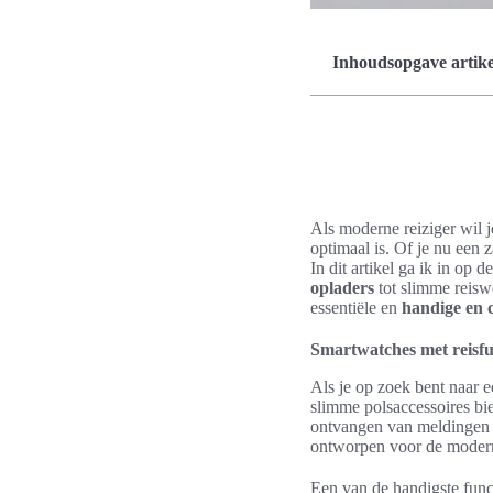
Inhoudsopgave artike
Als moderne reiziger wil 
optimaal is. Of je nu een 
In dit artikel ga ik in op d
opladers
tot slimme reis
essentiële en
handige en 
Smartwatches met reisfun
Als je op zoek bent naar 
slimme polsaccessoires bied
ontvangen van meldingen va
ontworpen voor de modern
Een van de handigste fun