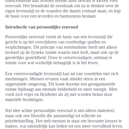
transcendentie kan worden bereikt door bewust te kiezen voor
eenvoud. Het benadrukt de noodzaak om na te denken over de
eigen levensstijl en de waarden die daarin centraal staan, en legt
de basis voor een tevreden en harmonieus bestaan.
Introductie van persoonlijke eenvoud
Persoonlijke eenvoud vormt de basis van een levensstijl die
gericht is op het verwijderen van overbodige spullen en
verplichtingen. Dit principe van
minimalisme
heeft niet alleen
invloed op de fysieke ruimte waarin men leeft, maar ook op de
geestelijke gesteldheid. Door te
vereenvoudigen
, ontstaat er
ruimte voor wat werkelijk belangrijk is in het leven.
Een vereenvoudigde levensstijl kan tal van voordelen met zich
meebrengen. Mensen ervaren vaak minder stress in een
opgeruimde omgeving. Dit komt doordat een georganiseerde
ruimte bijdraagt aan mentale helderheid en meer energie. Men
voelt zich vrijer en flexibeler als zij niet worden belast door
materiële bezittingen.
Het idee achter persoonlijke eenvoud is niet alleen materieel,
maar ook een filosofie die aanmoedigt tot reflectie en
prioriteitstelling. Het stelt mensen in staat om bewuster keuzes te
maken, wat uiteindelijk kan leiden tot een meer vervullend leven.