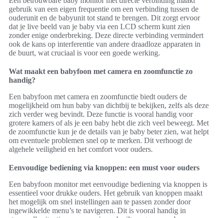
Een betrouwbare baby monitor met directe verbinding maakt
gebruik van een eigen frequentie om een verbinding tussen de
ouderunit en de babyunit tot stand te brengen. Dit zorgt ervoor
dat je live beeld van je baby via een LCD scherm kunt zien
zonder enige onderbreking. Deze directe verbinding vermindert
ook de kans op interferentie van andere draadloze apparaten in
de buurt, wat cruciaal is voor een goede werking.
Wat maakt een babyfoon met camera en zoomfunctie zo
handig?
Een babyfoon met camera en zoomfunctie biedt ouders de
mogelijkheid om hun baby van dichtbij te bekijken, zelfs als deze
zich verder weg bevindt. Deze functie is vooral handig voor
grotere kamers of als je een baby hebt die zich veel beweegt. Met
de zoomfunctie kun je de details van je baby beter zien, wat helpt
om eventuele problemen snel op te merken. Dit verhoogt de
algehele veiligheid en het comfort voor ouders.
Eenvoudige bediening via knoppen: een must voor ouders
Een babyfoon monitor met eenvoudige bediening via knoppen is
essentieel voor drukke ouders. Het gebruik van knoppen maakt
het mogelijk om snel instellingen aan te passen zonder door
ingewikkelde menu’s te navigeren. Dit is vooral handig in