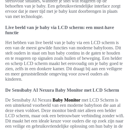
stressvolle situaties, wanneer je snel wilt reageren op de
behoeften van je baby. Een gebruiksvriendelijke interface zorgt
ervoor dat je meer tijd met je baby kunt doorbrengen in plaats
van met technologie.
Live beeld van je baby via LCD scherm: een must-have
functie
Het hebben van live beeld van je baby via een LCD scherm is
een van de meest gewilde functies van moderne babyfoons. Dit
stelt ouders in staat om hun baby continu in de gaten te houden
en te reageren op signalen zoals huilen of beweging. Een helder
en scherp LCD scherm maakt het eenvoudig om je baby goed te
zien, zelfs in een donkere kamer. Dit draagt bij aan een veiligere
en meer geruststellende omgeving voor zowel ouders als
kinderen.
De Sensibaby AI Nexura Baby Monitor met LCD Scherm
De Sensibaby AI Nexura
Baby Monitor
met LCD Scherm is
een uitstekend voorbeeld van een moderne babyfoon die aan al
deze eisen voldoet. Deze monitor biedt niet alleen een helder
LCD scherm, maar ook een betrouwbare verbinding zonder wifi.
Dit maakt het een ideale keuze voor ouders die op zoek zijn naar
een veilige en gebruiksvriendelijke oplossing om hun baby in de