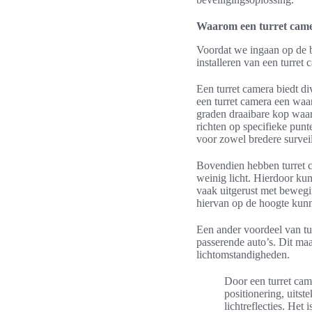
Waarom een turret camer
Voordat we ingaan op de be
installeren van een turret
Een turret camera biedt di
een turret camera een waa
graden draaibare kop waar
richten op specifieke punt
voor zowel bredere survei
Bovendien hebben turret ca
weinig licht. Hierdoor kunt
vaak uitgerust met bewegi
hiervan op de hoogte kun
Een ander voordeel van tur
passerende auto’s. Dit ma
lichtomstandigheden.
Door een turret cam
positionering, uits
lichtreflecties. He