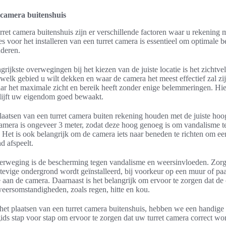
 camera buitenshuis
urret camera buitenshuis zijn er verschillende factoren waar u rekenin
es voor het installeren van een turret camera is essentieel om optimale b
deren.
grijkste overwegingen bij het kiezen van de juiste locatie is het zichtve
 welk gebied u wilt dekken en waar de camera het meest effectief zal zi
waar het maximale zicht en bereik heeft zonder enige belemmeringen. Hi
lijft uw eigendom goed bewaakt.
plaatsen van een turret camera buiten rekening houden met de juiste hoo
camera is ongeveer 3 meter, zodat deze hoog genoeg is om vandalisme 
. Het is ook belangrijk om de camera iets naar beneden te richten om een
d afspeelt.
erweging is de bescherming tegen vandalisme en weersinvloeden. Zorg 
tevige ondergrond wordt geïnstalleerd, bij voorkeur op een muur of paal
de aan de camera. Daarnaast is het belangrijk om ervoor te zorgen dat de
weersomstandigheden, zoals regen, hitte en kou.
het plaatsen van een turret camera buitenshuis, hebben we een handige i
ds stap voor stap om ervoor te zorgen dat uw turret camera correct wor