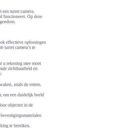
t een turret camera.
ed functioneert. Op deze
eigendom.
ok effectieve oplossingen
e turret camera’s te
aar u rekening mee moet
male zichtbaarheid en
:
waken, zoals de entree,
r, om een duidelijk beeld
oor objecten in de
 bevestigingsmaterialen
ing te bereiken.