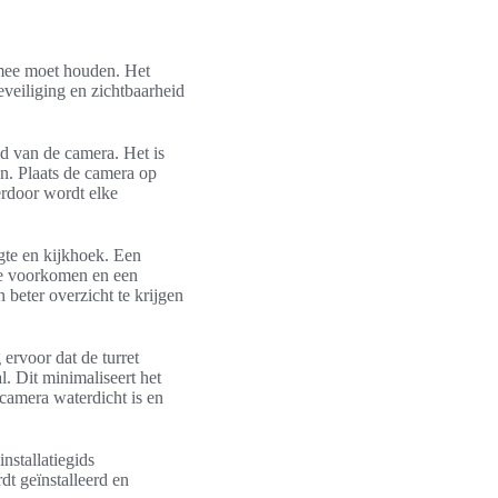
g mee moet houden. Het
eveiliging en zichtbaarheid
ld van de camera. Het is
jn. Plaats de camera op
erdoor wordt elke
gte en kijkhoek. Een
te voorkomen en een
 beter overzicht te krijgen
ervoor dat de turret
. Dit minimaliseert het
 camera waterdicht is en
nstallatiegids
dt geïnstalleerd en