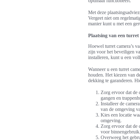
optimaal functioneert.
Met deze plaatsingsadvieze
Vergeet niet om regelmatig
manier kunt u met een ger
Plaatsing van een turre
Hoewel turret camera’s va
zijn voor het beveiligen v
installeren, kunt u een vo
Wanneer u een turret camer
houden. Het kiezen van de 
dekking te garanderen. Hie
Zorg ervoor dat de 
gangen en trappenh
Installeer de camera
van de omgeving vas
Kies een locatie wa
omgeving.
Zorg ervoor dat de 
voor binnengebruik
Overweeg het gebru