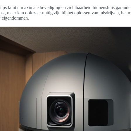
tips kunt u maximale beveiliging en zichtbaarheid binnenshuis garande
ust, maar kan ook zeer nuttig zijn bij het oplossen van misdrijven, het m
w eigendommen.