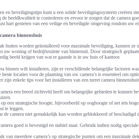
n en beveiligingstips kunt u een solide beveiligingssysteem creëren me
 de beeldkwaliteit te controleren en ervoor te zorgen dat de camera go
ust hart genieten van een veilige en beveiligde omgeving rondom uw 
t camera binnenshuis
ak buiten worden geïnstalleerd voor maximale beveiliging, kunnen ze o
an uw woning of bedrijfsruimte van binnenuit. Door strategisch geplaatst
lledig beeld krijgen van wat er gaande is in uw huis of kantoor.
a binnen wilt installeren, zijn er verschillende belangrijke factoren w
beste locaties voor de plaatsing van uw camera’s is essentieel om opti
r zijn enkele tips voor het installeren van een turret camera binnenshuis
camera een breed zichtveld heeft om belangrijke gebieden te kunnen be
uizen.
 op een strategische hoogte, bijvoorbeeld op ooghoogte of net iets hoge
t te leggen.
ar de camera niet gemakkelijk kan worden geblokkeerd of beschadigd d
camera goed is bevestigd en stabiel staat. Gebruik indien nodig speciale
.
ik van meerdere camera’s op strategische punten om een maximale dekk