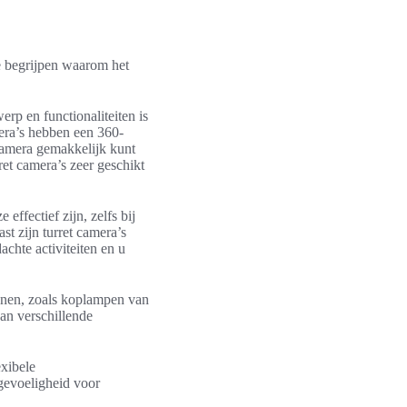
te begrijpen waarom het
erp en functionaliteiten is
mera’s hebben een 360-
camera gemakkelijk kunt
ret camera’s zeer geschikt
effectief zijn, zelfs bij
st zijn turret camera’s
chte activiteiten en u
onnen, zoals koplampen van
an verschillende
exibele
 gevoeligheid voor