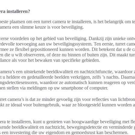
a installeren?
ste plaatsen om een turret camera te installeren, is het belangrijk om 
 camera een slimme keuze is voor beveiliging.
verse voordelen op het gebied van beveiliging. Dankzij zijn unieke ontw
rdevolle toevoeging aan uw beveiligingssysteem. Ten eerste, turret ca
mee ze flexibel gepositioneerd kunnen worden. Dit betekent dat u de 
en die u wilt observeren, of deze nu binnen of buiten zijn. Dit maakt tur
llance als voor het bewaken van specifieke gebieden.
mera’s een uitstekende beeldkwaliteit en nachtzichtfunctie, waardoor ze 
 u heldere en gedetailleerde beelden verkrijgen, zelfs ’s nachts. Daarnaa
ngsdetectiesensoren, waardoor ze automatisch kunnen reageren op verda
nen stellen via meldingen op uw smartphone of computer.
ret camera’s is dat ze minder gevoelig zijn voor reflecties van lichtbr
akt ze ideaal voor buitengebruik, waar ze blootgesteld kunnen worden a
era te installeren, kunt u genieten van hoogwaardige beveiliging met fl
tekende beeldkwaliteit en nachtzicht, bewegingsdetectie en verminderde
t is een investering die uw eigendom en gemoedsrust kan beschermen.