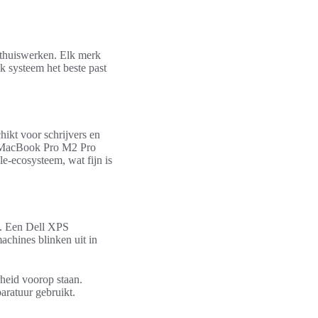
 thuiswerken. Elk merk
k systeem het beste past
ikt voor schrijvers en
de MacBook Pro M2 Pro
e-ecosysteem, wat fijn is
n. Een Dell XPS
achines blinken uit in
rheid voorop staan.
aratuur gebruikt.