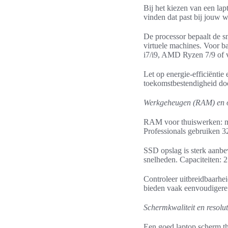
Bij het kiezen van een lapt
vinden dat past bij jouw w
De processor bepaalt de s
virtuele machines. Voor ba
i7/i9, AMD Ryzen 7/9 of 
Let op energie-efficiëntie
toekomstbestendigheid door
Werkgeheugen (RAM) en 
RAM voor thuiswerken: mi
Professionals gebruiken 3
SSD opslag is sterk aanbe
snelheden. Capaciteiten: 
Controleer uitbreidbaarhe
bieden vaak eenvoudigere
Schermkwaliteit en resolut
Een goed laptop scherm t