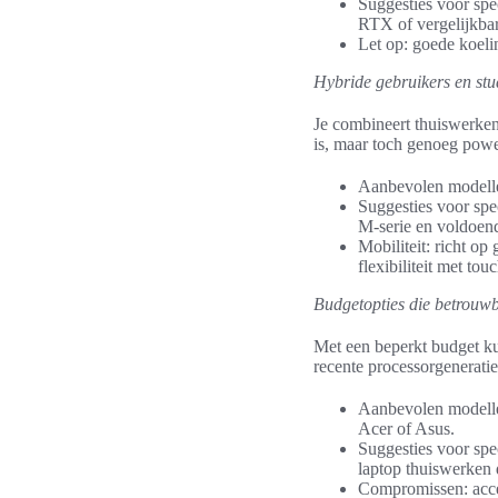
Suggesties voor s
RTX of vergelijkba
Let op: goede koeli
Hybride gebruikers en st
Je combineert thuiswerken 
is, maar toch genoeg power
Aanbevolen modelle
Suggesties voor sp
M-serie en voldoen
Mobiliteit: richt o
flexibiliteit met to
Budgetopties die betrouwb
Met een beperkt budget ku
recente processorgenerat
Aanbevolen modelle
Acer of Asus.
Suggesties voor sp
laptop thuiswerken 
Compromissen: acce