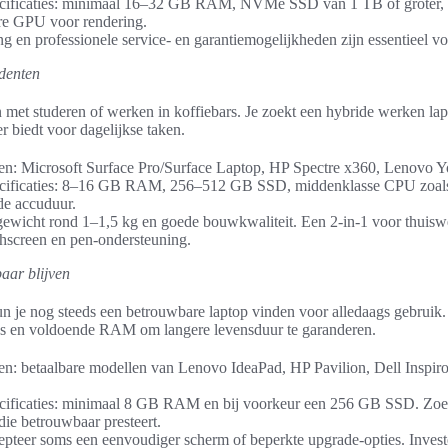
pecificaties: minimaal 16–32 GB RAM, NVMe SSD van 1 TB of groter
re GPU voor rendering.
ng en professionele service- en garantiemogelijkheden zijn essentieel v
udenten
met studeren of werken in koffiebars. Je zoekt een hybride werken lapto
 biedt voor dagelijkse taken.
n: Microsoft Surface Pro/Surface Laptop, HP Spectre x360, Lenovo Yo
ecificaties: 8–16 GB RAM, 256–512 GB SSD, middenklasse CPU zoals 
de accuduur.
p gewicht rond 1–1,5 kg en goede bouwkwaliteit. Een 2-in-1 voor thuisw
uchscreen en pen-ondersteuning.
aar blijven
n je nog steeds een betrouwbare laptop vinden voor alledaags gebruik.
ies en voldoende RAM om langere levensduur te garanderen.
n: betaalbare modellen van Lenovo IdeaPad, HP Pavilion, Dell Inspi
ecificaties: minimaal 8 GB RAM en bij voorkeur een 256 GB SSD. Zo
die betrouwbaar presteert.
pteer soms een eenvoudiger scherm of beperkte upgrade-opties. Invest