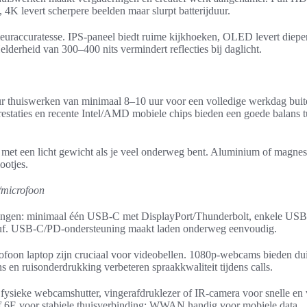
 4K levert scherpere beelden maar slurpt batterijduur.
leuraccuratesse. IPS-paneel biedt ruime kijkhoeken, OLED levert diepe
elderheid van 300–400 nits vermindert reflecties bij daglicht.
ur thuiswerken van minimaal 8–10 uur voor een volledige werkdag buite
staties en recente Intel/AMD mobiele chips bieden een goede balans tu
 met een licht gewicht als je veel onderweg bent. Aluminium of magne
ootjes.
/microfoon
itingen: minimaal één USB-C met DisplayPort/Thunderbolt, enkele US
euf. USB-C/PD-ondersteuning maakt laden onderweg eenvoudig.
foon laptop zijn cruciaal voor videobellen. 1080p-webcams bieden dui
 en ruisonderdrukking verbeteren spraakkwaliteit tijdens calls.
: fysieke webcamshutter, vingerafdruklezer of IR-camera voor snelle en 
f 6E voor stabiele thuisverbinding; WWAN handig voor mobiele data.