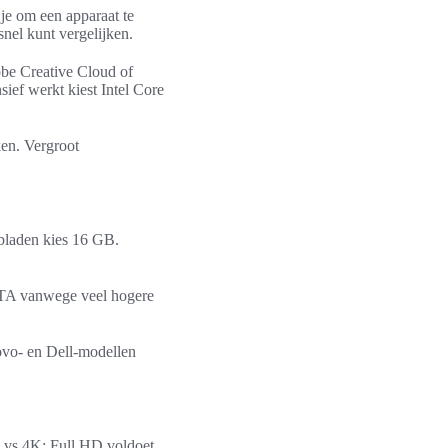
 je om een apparaat te
snel kunt vergelijken.
obe Creative Cloud of
sief werkt kiest Intel Core
ken. Vergroot
bladen kies 16 GB.
SATA vanwege veel hogere
ovo- en Dell-modellen
 vs 4K: Full HD voldoet