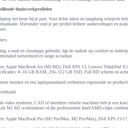
hillende thuiswerkprofielen
laptop het beste bij je past. Voor lichte taken en langdurig schrijven heb
tualisatie. Hieronder vind je per profiel heldere aanbevelingen en prakt
ken.
ters
ing, e-mail en cloudapps gebruikt, ligt de nadruk op comfort en batteri
mfortabel toetsenbord en lange accuduur.
en: Apple MacBook Air (M1/M2), Dell XPS 13, Lenovo ThinkPad X1
ecificaties: 8–16 GB RAM, 256–512 GB SSD, Full HD scherm en achter
terne monitor en een laptopstandaard verbeteren ergonomie en productiv
workloads
s video renderen, CAD of meerdere virtuele machines heb je een krach
n als M1 M2 workstations of die professionele Intel/AMD-chips combi
en: Apple MacBook Pro (M1 Pro/Max, M2 Pro/Max), Dell XPS 15/17