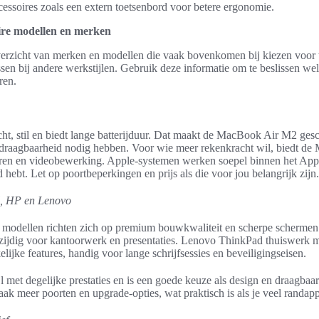
essoires zoals een extern toetsenbord voor betere ergonomie.
ire modellen en merken
 overzicht van merken en modellen die vaak bovenkomen bij kiezen voor
ssen bij andere werkstijlen. Gebruik deze informatie om te beslissen wel
ren.
t, stil en biedt lange batterijduur. Dat maakt de MacBook Air M2 gesch
e draagbaarheid nodig hebben. Voor wie meer rekenkracht wil, biedt 
deren en videobewerking. Apple-systemen werken soepel binnen het Appl
d hebt. Let op poortbeperkingen en prijs als die voor jou belangrijk zijn.
l, HP en Lenovo
modellen richten zich op premium bouwkwaliteit en scherpe scherme
lzijdig voor kantoorwerk en presentaties. Lenovo ThinkPad thuiswerk m
lijke features, handig voor lange schrijfsessies en beveiligingseisen.
l met degelijke prestaties en is een goede keuze als design en draagbaa
k meer poorten en upgrade-opties, wat praktisch is als je veel randapp