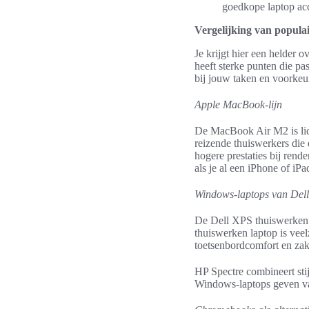
goedkope laptop acc
Vergelijking van popula
Je krijgt hier een helder
heeft sterke punten die pa
bij jouw taken en voorkeu
Apple MacBook-lijn
De MacBook Air M2 is lich
reizende thuiswerkers di
hogere prestaties bij ren
als je al een iPhone of iPa
Windows-laptops van Del
De Dell XPS thuiswerken 
thuiswerken laptop is vee
toetsenbordcomfort en zake
HP Spectre combineert stij
Windows-laptops geven vaa