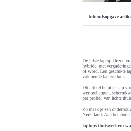
Inhoudsopgave artike
De juiste laptop kiezen v
hybride, met vergaderinge
of Word. Een geschikte l
voldoende batterijduur.
Dit artikel helpt je stap v
werkgeheugen, schermkwali
per profiel, van lichte th
Zo maak je een onderbouwd
Nederland. Aan het einde v
laptops thuiswerken: waa