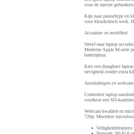
voor de meeste gebruikers,
Kijk naar paneeltype en k
voor kleurkritisch werk. H
Accuduur en mobiliteit
Streef naar laptop accudu
Moderne Apple M-serie pre
batterijduur.
Kies een draagbare laptop
stevigheid zonder extra kil
Aansluitingen en webcam
Controleer laptop aanslu
voorkeur een SD-kaartsl
Webcam kwaliteit en micro
720p. Meerdere microfoons
Veiligheidsfeatures
Netwerk: Wi‑Fi 6 o