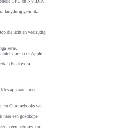
, snelle CPU en NVIDIA
oor langdurig gebruik.
p die licht en veelzijdig
ga-serie.
Intel Core i5 of Apple
erken biedt extra
 Kies apparaten met
ron en Chromebooks van
ek naar een goedkope
eer in een betrouwbare