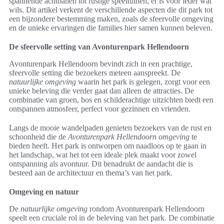
spannende achtbanen tot rustige speeltuinen, er is voor ieder wat
wils. Dit artikel verkent de verschillende aspecten die dit park tot
een bijzondere bestemming maken, zoals de sfeervolle omgeving
en de unieke ervaringen die families hier samen kunnen beleven.
De sfeervolle setting van Avonturenpark Hellendoorn
Avonturenpark Hellendoorn bevindt zich in een prachtige,
sfeervolle setting die bezoekers meteen aanspreekt. De
natuurlijke omgeving
waarin het park is gelegen, zorgt voor een
unieke beleving die verder gaat dan alleen de attracties. De
combinatie van groen, bos en schilderachtige uitzichten biedt een
ontspannen atmosfeer, perfect voor gezinnen en vrienden.
Langs de mooie wandelpaden genieten bezoekers van de rust en
schoonheid die de
Avonturenpark Hellendoorn omgeving
te
bieden heeft. Het park is ontworpen om naadloos op te gaan in
het landschap, wat het tot een ideale plek maakt voor zowel
ontspanning als avontuur. Dit benadrukt de aandacht die is
besteed aan de architectuur en thema’s van het park.
Omgeving en natuur
De
natuurlijke omgeving
rondom Avonturenpark Hellendoorn
speelt een cruciale rol in de beleving van het park. De combinatie