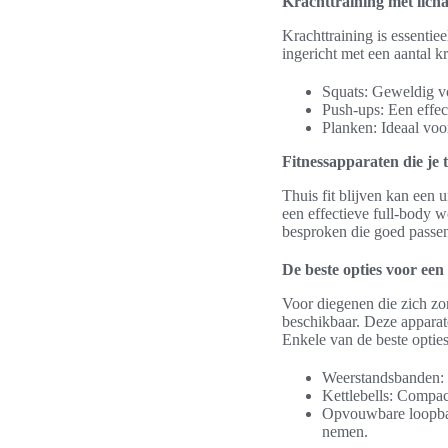
Krachttraining met lic
Krachttraining is essent
ingericht met een aantal k
Squats: Geweldig vo
Push-ups: Een effec
Planken: Ideaal voo
Fitnessapparaten die je
Thuis fit blijven kan een 
een effectieve full-body w
besproken die goed passen 
De beste opties voor een
Voor diegenen die zich zor
beschikbaar. Deze apparat
Enkele van de beste opties
Weerstandsbanden: D
Kettlebells: Compact
Opvouwbare loopban
nemen.