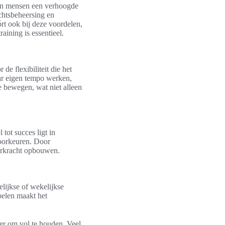
ren mensen een verhoogde
chtsbeheersing en
órt ook bij deze voordelen,
aining is essentieel.
de flexibiliteit die het
aar eigen tempo werken,
 bewegen, wat niet alleen
tot succes ligt in
 voorkeuren. Door
eerkracht opbouwen.
lijkse of wekelijkse
doelen maakt het
er om vol te houden. Veel