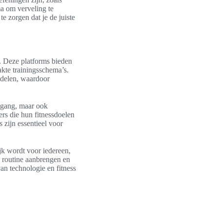
ema om verveling te
 zorgen dat je de juiste
. Deze platforms bieden
akte trainingsschema’s.
 delen, waardoor
itgang, maar ook
ers die hun fitnessdoelen
zijn essentieel voor
ijk wordt voor iedereen,
 routine aanbrengen en
an technologie en fitness