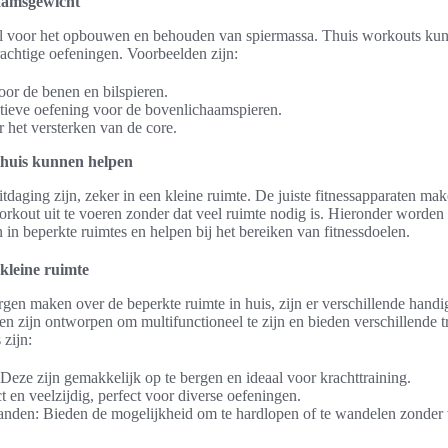
haamsgewicht
ieel voor het opbouwen en behouden van spiermassa. Thuis workouts k
rachtige oefeningen. Voorbeelden zijn:
or de benen en bilspieren.
tieve oefening voor de bovenlichaamspieren.
r het versterken van de core.
 thuis kunnen helpen
uitdaging zijn, zeker in een kleine ruimte. De juiste fitnessapparaten m
orkout uit te voeren zonder dat veel ruimte nodig is. Hieronder worden 
in beperkte ruimtes en helpen bij het bereiken van fitnessdoelen.
 kleine ruimte
gen maken over de beperkte ruimte in huis, zijn er verschillende handi
en zijn ontworpen om multifunctioneel te zijn en bieden verschillende 
 zijn:
eze zijn gemakkelijk op te bergen en ideaal voor krachttraining.
 en veelzijdig, perfect voor diverse oefeningen.
den: Bieden de mogelijkheid om te hardlopen of te wandelen zonder ve