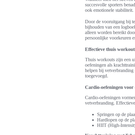
succesvolle sporters benad
ook emotionele stabiliteit.
Door de vooruitgang bij t
bijhouden van een logboek
alleen worden bereikt door
persoonlijke voorkeuren en
Effectieve thuis workou
Thuis workouts zijn een u
oefeningen als krachttrai
helpen bij vetverbranding
toegevoegd.
Cardio-oefeningen voor 
Cardio-oefeningen vormen 
vetverbranding. Effectiev
Springen op de plaa
Hardlopen op de pla
HIIT (High-Intensit