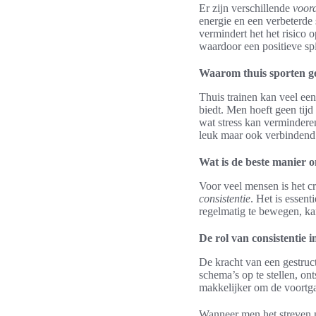
Er zijn verschillende
voor
energie en een verbeterde
vermindert het het risico 
waardoor een positieve spi
Waarom thuis sporten ge
Thuis trainen kan veel een
biedt. Men hoeft geen tijd
wat stress kan vermindere
leuk maar ook verbindend 
Wat is de beste manier om
Voor veel mensen is het cr
consistentie
. Het is essent
regelmatig te bewegen, ka
De rol van consistentie in
De kracht van een gestruc
schema’s op te stellen, on
makkelijker om de voortga
Wanneer men het streven