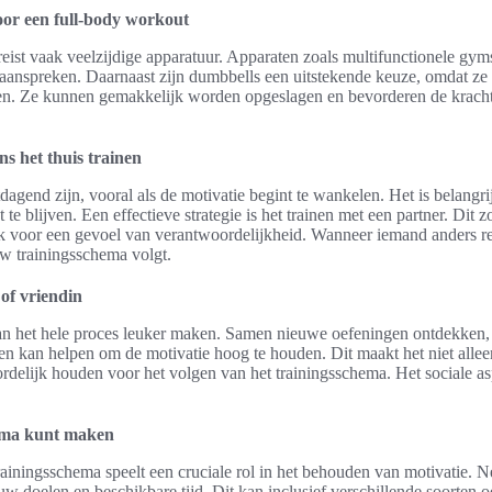
or een full-body workout
ist vaak veelzijdige apparatuur. Apparaten zoals multifunctionele gyms
aanspreken. Daarnaast zijn dumbbells een uitstekende keuze, omdat ze
ingen. Ze kunnen gemakkelijk worden opgeslagen en bevorderen de krac
ns het thuis trainen
dagend zijn, vooral als de motivatie begint te wankelen. Het is belangr
te blijven. Een effectieve strategie is het trainen met een partner. Dit z
ook voor een gevoel van verantwoordelijkheid. Wanneer iemand anders r
ouw trainingsschema volgt.
of vriendin
kan het hele proces leuker maken. Samen nieuwe oefeningen ontdekken
en kan helpen om de motivatie hoog te houden. Dit maakt het niet alle
rdelijk houden voor het volgen van het trainingsschema. Het sociale a
hema kunt maken
rainingsschema speelt een cruciale rol in het behouden van motivatie. 
jouw doelen en beschikbare tijd. Dit kan inclusief verschillende soorten o