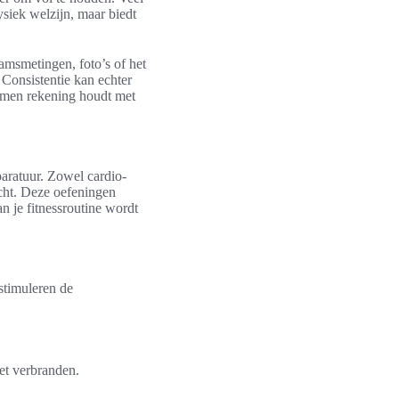
ysiek welzijn, maar biedt
msmetingen, foto’s of het
 Consistentie kan echter
j men rekening houdt met
paratuur. Zowel cardio-
cht. Deze oefeningen
 je fitnessroutine wordt
stimuleren de
vet verbranden.