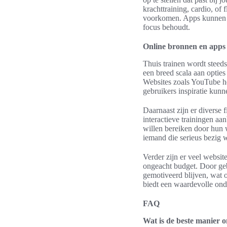
krachttraining, cardio, of 
voorkomen. Apps kunnen oo
focus behoudt.
Online bronnen en apps 
Thuis trainen wordt steed
een breed scala aan opties
Websites zoals YouTube he
gebruikers inspiratie kunn
Daarnaast zijn er diverse 
interactieve trainingen aa
willen bereiken door hun 
iemand die serieus bezig wi
Verder zijn er veel websit
ongeacht budget. Door ge
gemotiveerd blijven, wat 
biedt een waardevolle ond
FAQ
Wat is de beste manier om