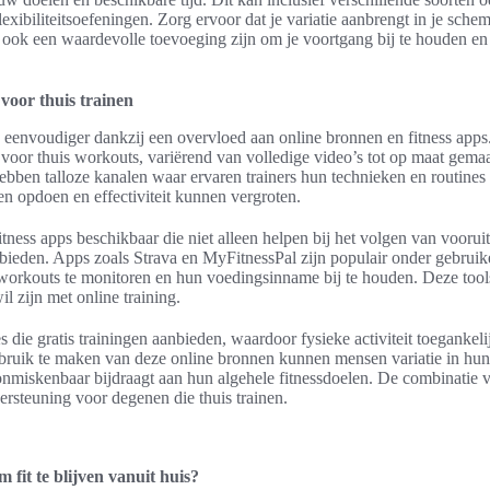
flexibiliteitsoefeningen. Zorg ervoor dat je variatie aanbrengt in je sch
k een waardevolle toevoeging zijn om je voortgang bij te houden en te
voor thuis trainen
s eenvoudiger dankzij een overvloed aan online bronnen en fitness apps
 voor thuis workouts, variërend van volledige video’s tot op maat gema
bben talloze kanalen waar ervaren trainers hun technieken en routines
en opdoen en effectiviteit kunnen vergroten.
fitness apps beschikbaar die niet alleen helpen bij het volgen van vooru
nbieden. Apps zoals Strava en MyFitnessPal zijn populair onder gebruik
workouts te monitoren en hun voedingsinname bij te houden. Deze tools 
l zijn met online training.
es die gratis trainingen aanbieden, waardoor fysieke activiteit toegankel
bruik te maken van deze online bronnen kunnen mensen variatie in hun
onmiskenbaar bijdraagt aan hun algehele fitnessdoelen. De combinatie v
ersteuning voor degenen die thuis trainen.
 fit te blijven vanuit huis?