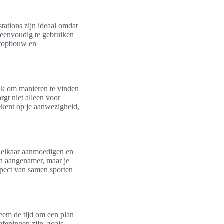
tations zijn ideaal omdat
 eenvoudig te gebruiken
htopbouw en
ijk om manieren te vinden
orgt niet alleen voor
ekent op je aanwezigheid,
, elkaar aanmoedigen en
en aangenamer, maar je
spect van samen sporten
Neem de tijd om een plan
efeningen zijn, zoals