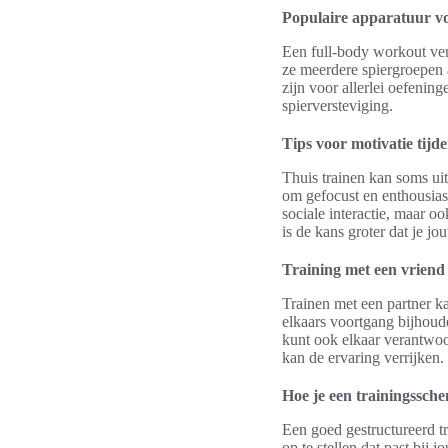
Populaire apparatuur vo
Een full-body workout vere
ze meerdere spiergroepen 
zijn voor allerlei oefen
spierversteviging.
Tips voor motivatie tijde
Thuis trainen kan soms uit
om gefocust en enthousiast 
sociale interactie, maar 
is de kans groter dat je j
Training met een vriend 
Trainen met een partner 
elkaars voortgang bijhoud
kunt ook elkaar verantwoo
kan de ervaring verrijken.
Hoe je een trainingssc
Een goed gestructureerd t
op te stellen dat past bij 