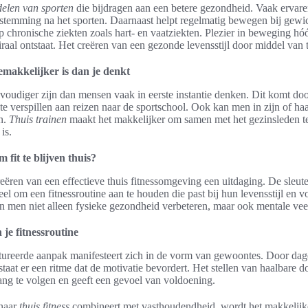
delen van sporten
die bijdragen aan een betere gezondheid. Vaak erva
 stemming na het sporten. Daarnaast helpt regelmatig bewegen bij gewi
op chronische ziekten zoals hart- en vaatziekten. Plezier in beweging hó
raal ontstaat. Het creëren van een gezonde levensstijl door middel van tr
makkelijker is dan je denkt
voudiger zijn dan mensen vaak in eerste instantie denken. Dit komt door 
 te verspillen aan reizen naar de sportschool. Ook kan men in zijn of h
n.
Thuis trainen
maakt het makkelijker om samen met het gezinsleden te
is.
 fit te blijven thuis?
eëren van een effectieve thuis fitnessomgeving een uitdaging. De sleutel 
ieel om een fitnessroutine aan te houden die past bij hun levensstijl en
n men niet alleen fysieke gezondheid verbeteren, maar ook mentale v
 je fitnessroutine
tureerde aanpak manifesteert zich in de vorm van gewoontes. Door dage
tstaat er een ritme dat de motivatie bevordert. Het stellen van haalbare 
ng te volgen en geeft een gevoel van voldoening.
 naar
thuis fitness
combineert met vasthoudendheid, wordt het makkelijk