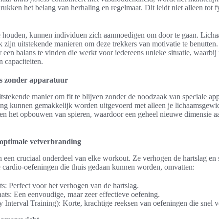
rukken het belang van herhaling en regelmaat. Dit leidt niet alleen tot f
e houden, kunnen individuen zich aanmoedigen om door te gaan. Lichaa
 zijn uitstekende manieren om deze trekkers van motivatie te benutten.
 een balans te vinden die werkt voor iedereens unieke situatie, waarbi
 capaciteiten.
ts zonder apparatuur
itstekende manier om fit te blijven zonder de noodzaak van speciale ap
ning kunnen gemakkelijk worden uitgevoerd met alleen je lichaamsgewi
 en het opbouwen van spieren, waardoor een geheel nieuwe dimensie aan
optimale vetverbranding
een cruciaal onderdeel van elke workout. Ze verhogen de hartslag en 
e cardio-oefeningen die thuis gedaan kunnen worden, omvatten:
ts: Perfect voor het verhogen van de hartslag.
ats: Een eenvoudige, maar zeer effectieve oefening.
y Interval Training): Korte, krachtige reeksen van oefeningen die snel 