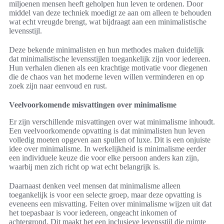
miljoenen mensen heeft geholpen hun leven te ordenen. Door
middel van deze techniek moedigt ze aan om alleen te behouden
wat echt vreugde brengt, wat bijdraagt aan een minimalistische
levensstijl.
Deze bekende minimalisten en hun methodes maken duidelijk
dat minimalistische levensstijlen toegankelijk zijn voor iedereen.
Hun verhalen dienen als een krachtige motivatie voor diegenen
die de chaos van het moderne leven willen verminderen en op
zoek zijn naar eenvoud en rust.
Veelvoorkomende misvattingen over minimalisme
Er zijn verschillende misvattingen over wat minimalisme inhoudt.
Een veelvoorkomende opvatting is dat minimalisten hun leven
volledig moeten opgeven aan spullen of luxe. Dit is een onjuiste
idee over minimalisme. In werkelijkheid is minimalisme eerder
een individuele keuze die voor elke persoon anders kan zijn,
waarbij men zich richt op wat echt belangrijk is.
Daarnaast denken veel mensen dat minimalisme alleen
toegankelijk is voor een selecte groep, maar deze opvatting is
eveneens een misvatting. Feiten over minimalisme wijzen uit dat
het toepasbaar is voor iedereen, ongeacht inkomen of
achtergrond. Dit maakt het een inclusieve levensstijl die ruimte