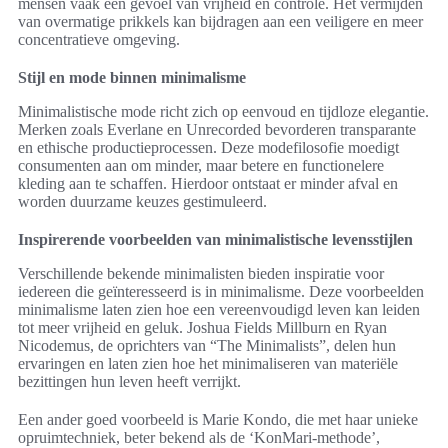
mensen vaak een gevoel van vrijheid en controle. Het vermijden
van overmatige prikkels kan bijdragen aan een veiligere en meer
concentratieve omgeving.
Stijl en mode binnen minimalisme
Minimalistische mode richt zich op eenvoud en tijdloze elegantie.
Merken zoals Everlane en Unrecorded bevorderen transparante
en ethische productieprocessen. Deze modefilosofie moedigt
consumenten aan om minder, maar betere en functionelere
kleding aan te schaffen. Hierdoor ontstaat er minder afval en
worden duurzame keuzes gestimuleerd.
Inspirerende voorbeelden van minimalistische levensstijlen
Verschillende bekende minimalisten bieden inspiratie voor
iedereen die geïnteresseerd is in minimalisme. Deze voorbeelden
minimalisme laten zien hoe een vereenvoudigd leven kan leiden
tot meer vrijheid en geluk. Joshua Fields Millburn en Ryan
Nicodemus, de oprichters van “The Minimalists”, delen hun
ervaringen en laten zien hoe het minimaliseren van materiële
bezittingen hun leven heeft verrijkt.
Een ander goed voorbeeld is Marie Kondo, die met haar unieke
opruimtechniek, beter bekend als de ‘KonMari-methode’,