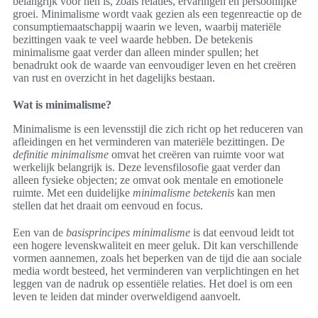
belangrijk voor hen is, zoals relaties, ervaringen en persoonlijke
groei. Minimalisme wordt vaak gezien als een tegenreactie op de
consumptiemaatschappij waarin we leven, waarbij materiële
bezittingen vaak te veel waarde hebben. De betekenis
minimalisme gaat verder dan alleen minder spullen; het
benadrukt ook de waarde van eenvoudiger leven en het creëren
van rust en overzicht in het dagelijks bestaan.
Wat is minimalisme?
Minimalisme is een levensstijl die zich richt op het reduceren van
afleidingen en het verminderen van materiële bezittingen. De
definitie minimalisme
omvat het creëren van ruimte voor wat
werkelijk belangrijk is. Deze levensfilosofie gaat verder dan
alleen fysieke objecten; ze omvat ook mentale en emotionele
ruimte. Met een duidelijke
minimalisme betekenis
kan men
stellen dat het draait om eenvoud en focus.
Een van de
basisprincipes minimalisme
is dat eenvoud leidt tot
een hogere levenskwaliteit en meer geluk. Dit kan verschillende
vormen aannemen, zoals het beperken van de tijd die aan sociale
media wordt besteed, het verminderen van verplichtingen en het
leggen van de nadruk op essentiële relaties. Het doel is om een
leven te leiden dat minder overweldigend aanvoelt.