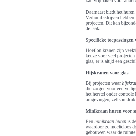
kan vrijmaken voor andere 
Daarnaast biedt het huren 
Verhuurbedrijven hebben va
projecten. Dit kan bijzond
de taak.
Specifieke toepassingen
Hoeflon kranen zijn veelz
keuze voor veel projecten 
glas, er is altijd een gesc
Hijskranen voor glas
Bij projecten waar
hijskra
die zorgen voor een veili
het herstel onder control
omgevingen, zelfs in druk
Minikraan huren voor s
Een
minikraan huren
is d
waardoor ze moeiteloos d
gebouwen waar de ruimte b