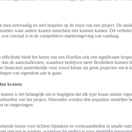
n men eenvoudig en snel inspelen op de eisen van een project. De mo
ruimtes waar andere kranen misschien niet kunnen komen. Dit verbeter
, wat cruciaal is in de competitieve marktomgeving van vandaag.
 efficiëntie biedt het huren van een Hoeflon ook een significante
bespa
er dan de aanschafkosten, waardoor bedrijven meer flexibiliteit kunnen
et financieel aantrekkelijk voor zowel kleine als grote projecten om te
htingen van eigendom aan te gaan.
flon kranen
kranen is het belangrijk om te begrijpen dat elk type kraan unieke eig
 behoeften van het project. Hieronder worden drie populaire modellen 
ken en omgevingen.
tekende keuze voor lichtere hijstaken en werkzaamheden in smalle rui
et precisie te werken, waardoor hij perfect is voor stedelijke bouwpro