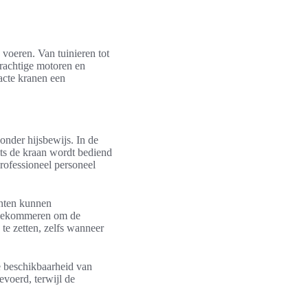
voeren. Van tuinieren tot
rachtige motoren en
acte kranen een
onder hijsbewijs. In de
ts de kraan wordt bediend
rofessioneel personeel
anten kunnen
e bekommeren om de
 te zetten, zelfs wanneer
e beschikbaarheid van
evoerd, terwijl de