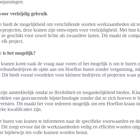
oepassingen.
oor veelzijdig gebruik
n
biedt de mogelijkheid om verschillende soorten werkzaamheden uit te 
projecten, deze kranen zijn ontworpen voor veelzijdigheid. Met hun k
n ze geschikt voor zowel lichte als zwaardere lasten. Dit maakt de comp
elk project.
 is het mogelijk?
 kranen komt vaak de vraag naar voren of het mogelijk is om te huren z
verhuurbedrijven de optie aan om Hoeflon huren zonder vergunning, mi
 Dit biedt vooral voordelen voor kleinere bedrijven of projecten waar p
ijn aantrekkelijk omdat ze flexibiliteit en toegankelijkheid bieden. Kl
delen van geavanceerde hijstechnologie zonder dat ze zich hoeven t
vereisten. Dit maakt het voor iedereen mogelijk om een Hoeflon kraan in
eke kwalificaties zijn.
het huren van kranen te informeren naar de specifieke voorwaarden en d
 Dit zorgt ervoor dat de werkzaamheden veilig en efficiënt worden uitg
r hijsbewijs ten volle kunnen worden benut.