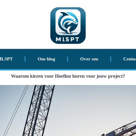
MLSPT
Ons blog
Over ons
Conta
Waarom kiezen voor Hoeflon huren voor jouw project?