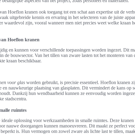
belangrijke aspecten van het project, zoals personeel en materialen.
van Hoeflon kranen ook toegang tot een schat aan expertise uit de verh
ak uitgebreide kennis en ervaring in het selecteren van de juiste appa
er waardevol zijn, vooral wanneer men niet precies weet welke kraan he
 van Hoeflon kranen
ijdig en kunnen voor verschillende toepassingen worden ingezet. Dit m
in de bouwsector. Van het tillen van zware lasten tot het monteren van d
hikte kraan beschikbaar.
nen voor glas
worden gebruikt, is precisie essentieel. Hoeflon kranen zi
ge en nauwkeurige plaatsing van glasplaten. Dit vermindert de kans op 
e houdt. Dankzij hun wendbaarheid kunnen ze eenvoudig worden ingezet
ke stadscentra.
malle ruimtes
e ideale oplossing voor werkzaamheden in smalle ruimtes. Deze kranen z
oor nauwe doorgangen kunnen manoeuvreren. Dit maakt ze perfect voor
eperkt is. Hun vermogen om zowel zware als lichte last te tillen, maak