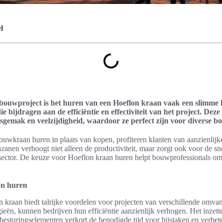
l
 bouwproject is het huren van een Hoeflon kraan vaak een slimme
ie bijdragen aan de efficiëntie en effectiviteit van het project. Deze
gemak en veelzijdigheid, waardoor ze perfect zijn voor diverse b
ouwkraan huren in plaats van kopen, profiteren klanten van aanzienlijke
anen verhoogt niet alleen de productiviteit, maar zorgt ook voor de sne
wsector. De keuze voor Hoeflon kraan huren helpt bouwprofessionals om 
on huren
 kraan biedt talrijke voordelen voor projecten van verschillende omv
eën, kunnen bedrijven hun efficiëntie aanzienlijk verhogen. Het inzett
besturingselementen verkort de benodigde tijd voor hijstaken en verbete