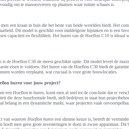
voudig om te manoeuvreren op plaatsen waar ruimte schaars is.
men een kraan in huis die het beste van beide werelden biedt. Het com
arheid. Dit model is geschikt voor middelgrote hijstaken en is een fav
ssen capaciteit en flexibiliteit. Het huren van de Hoeflon C10 is ideaal 
is de Hoeflon C30 de meest geschikte optie. Dit model levert de maxima
ste eisen te voldoen. Het huren van de Hoeflon C30 biedt de garantie d
 kunnen worden verplaatst, wat cruciaal is voor grote bouwlocaties.
flon huren voor jouw project?
een Hoeflon te huren, komt men al snel tot de conclusie dat er versc
iteit die deze huurformule biedt, stelt bedrijven in staat hun projectbehoe
iaal belang in een dynamische markt, waar projecten vaak onvoorspelbaar
ct van
waarom Hoeflon huren
een slimme keuze is, betreft de verminde
n hoeft men geen grote investeringen te doen in zware apparatuur. Dit 