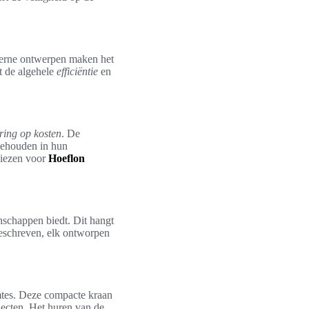
derne ontwerpen maken het
t de algehele
efficiëntie
en
ring op kosten
. De
 behouden in hun
 kiezen voor
Hoeflon
enschappen biedt. Dit hangt
beschreven, elk ontworpen
mtes. Deze compacte kraan
jecten. Het huren van de