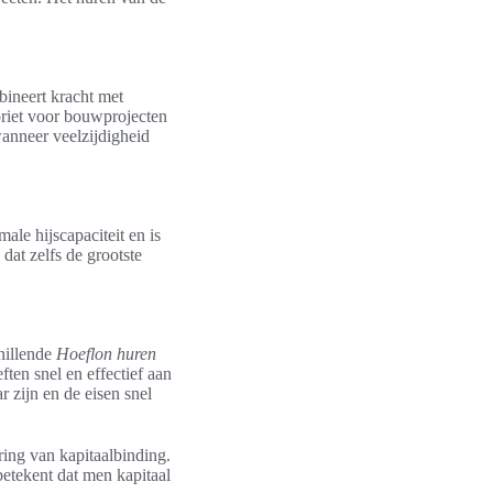
bineert kracht met
oriet voor bouwprojecten
wanneer veelzijdigheid
le hijscapaciteit en is
at zelfs de grootste
hillende
Hoeflon huren
ften snel en effectief aan
 zijn en de eisen snel
ring van kapitaalbinding.
betekent dat men kapitaal