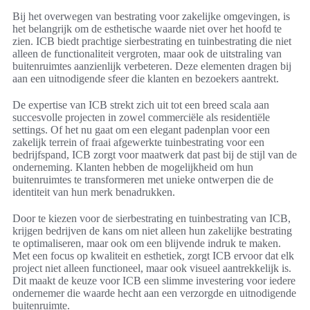
Bij het overwegen van bestrating voor zakelijke omgevingen, is
het belangrijk om de esthetische waarde niet over het hoofd te
zien. ICB biedt prachtige sierbestrating en tuinbestrating die niet
alleen de functionaliteit vergroten, maar ook de uitstraling van
buitenruimtes aanzienlijk verbeteren. Deze elementen dragen bij
aan een uitnodigende sfeer die klanten en bezoekers aantrekt.
De expertise van ICB strekt zich uit tot een breed scala aan
succesvolle projecten in zowel commerciële als residentiële
settings. Of het nu gaat om een elegant padenplan voor een
zakelijk terrein of fraai afgewerkte tuinbestrating voor een
bedrijfspand, ICB zorgt voor maatwerk dat past bij de stijl van de
onderneming. Klanten hebben de mogelijkheid om hun
buitenruimtes te transformeren met unieke ontwerpen die de
identiteit van hun merk benadrukken.
Door te kiezen voor de sierbestrating en tuinbestrating van ICB,
krijgen bedrijven de kans om niet alleen hun zakelijke bestrating
te optimaliseren, maar ook om een blijvende indruk te maken.
Met een focus op kwaliteit en esthetiek, zorgt ICB ervoor dat elk
project niet alleen functioneel, maar ook visueel aantrekkelijk is.
Dit maakt de keuze voor ICB een slimme investering voor iedere
ondernemer die waarde hecht aan een verzorgde en uitnodigende
buitenruimte.