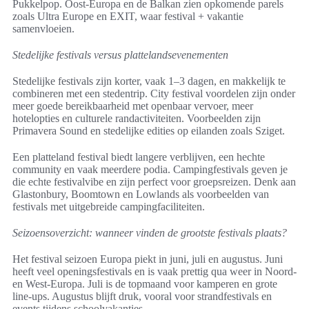
Pukkelpop. Oost-Europa en de Balkan zien opkomende parels
zoals Ultra Europe en EXIT, waar festival + vakantie
samenvloeien.
Stedelijke festivals versus plattelandsevenementen
Stedelijke festivals zijn korter, vaak 1–3 dagen, en makkelijk te
combineren met een stedentrip. City festival voordelen zijn onder
meer goede bereikbaarheid met openbaar vervoer, meer
hotelopties en culturele randactiviteiten. Voorbeelden zijn
Primavera Sound en stedelijke edities op eilanden zoals Sziget.
Een platteland festival biedt langere verblijven, een hechte
community en vaak meerdere podia. Campingfestivals geven je
die echte festivalvibe en zijn perfect voor groepsreizen. Denk aan
Glastonbury, Boomtown en Lowlands als voorbeelden van
festivals met uitgebreide campingfaciliteiten.
Seizoensoverzicht: wanneer vinden de grootste festivals plaats?
Het festival seizoen Europa piekt in juni, juli en augustus. Juni
heeft veel openingsfestivals en is vaak prettig qua weer in Noord-
en West-Europa. Juli is de topmaand voor kamperen en grote
line‑ups. Augustus blijft druk, vooral voor strandfestivals en
events tijdens schoolvakanties.