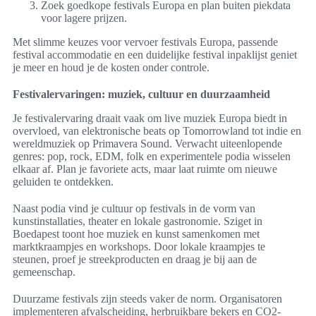
Zoek goedkope festivals Europa en plan buiten piekdata
voor lagere prijzen.
Met slimme keuzes voor vervoer festivals Europa, passende
festival accommodatie en een duidelijke festival inpaklijst geniet
je meer en houd je de kosten onder controle.
Festivalervaringen: muziek, cultuur en duurzaamheid
Je festivalervaring draait vaak om live muziek Europa biedt in
overvloed, van elektronische beats op Tomorrowland tot indie en
wereldmuziek op Primavera Sound. Verwacht uiteenlopende
genres: pop, rock, EDM, folk en experimentele podia wisselen
elkaar af. Plan je favoriete acts, maar laat ruimte om nieuwe
geluiden te ontdekken.
Naast podia vind je cultuur op festivals in de vorm van
kunstinstallaties, theater en lokale gastronomie. Sziget in
Boedapest toont hoe muziek en kunst samenkomen met
marktkraampjes en workshops. Door lokale kraampjes te
steunen, proef je streekproducten en draag je bij aan de
gemeenschap.
Duurzame festivals zijn steeds vaker de norm. Organisatoren
implementeren afvalscheiding, herbruikbare bekers en CO2-