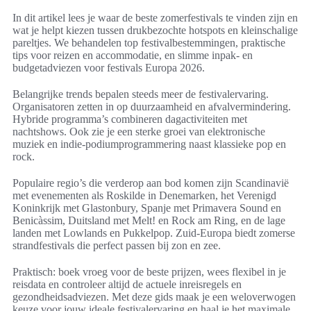
In dit artikel lees je waar de beste zomerfestivals te vinden zijn en
wat je helpt kiezen tussen drukbezochte hotspots en kleinschalige
pareltjes. We behandelen top festivalbestemmingen, praktische
tips voor reizen en accommodatie, en slimme inpak- en
budgetadviezen voor festivals Europa 2026.
Belangrijke trends bepalen steeds meer de festivalervaring.
Organisatoren zetten in op duurzaamheid en afvalvermindering.
Hybride programma’s combineren dagactiviteiten met
nachtshows. Ook zie je een sterke groei van elektronische
muziek en indie‑podiumprogrammering naast klassieke pop en
rock.
Populaire regio’s die verderop aan bod komen zijn Scandinavië
met evenementen als Roskilde in Denemarken, het Verenigd
Koninkrijk met Glastonbury, Spanje met Primavera Sound en
Benicàssim, Duitsland met Melt! en Rock am Ring, en de lage
landen met Lowlands en Pukkelpop. Zuid‑Europa biedt zomerse
strandfestivals die perfect passen bij zon en zee.
Praktisch: boek vroeg voor de beste prijzen, wees flexibel in je
reisdata en controleer altijd de actuele inreisregels en
gezondheidsadviezen. Met deze gids maak je een weloverwogen
keuze voor jouw ideale festivalervaring en haal je het maximale