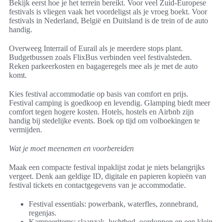
Bekijk eerst hoe je het terrein bereikt. Voor veel Zuid-Europese
festivals is vliegen vaak het voordeligst als je vroeg boekt. Voor
festivals in Nederland, België en Duitsland is de trein of de auto
handig.
Overweeg Interrail of Eurail als je meerdere stops plant.
Budgetbussen zoals FlixBus verbinden veel festivalsteden.
Reken parkeerkosten en bagageregels mee als je met de auto
komt.
Kies festival accommodatie op basis van comfort en prijs.
Festival camping is goedkoop en levendig. Glamping biedt meer
comfort tegen hogere kosten. Hotels, hostels en Airbnb zijn
handig bij stedelijke events. Boek op tijd om volboekingen te
vermijden.
Wat je moet meenemen en voorbereiden
Maak een compacte festival inpaklijst zodat je niets belangrijks
vergeet. Denk aan geldige ID, digitale en papieren kopieën van
festival tickets en contactgegevens van je accommodatie.
Festival essentials: powerbank, waterfles, zonnebrand,
regenjas.
Kampeeritems: slaapzak, luchtbed, oordoppen en een klein