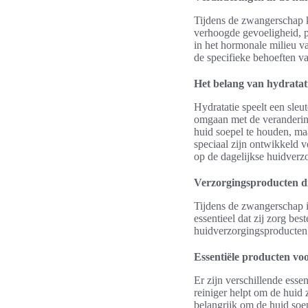
Tijdens de zwangerschap 
verhoogde gevoeligheid, p
in het hormonale milieu va
de specifieke behoeften va
Het belang van hydratat
Hydratatie speelt een sle
omgaan met de verandering
huid soepel te houden, ma
speciaal zijn ontwikkeld 
op de dagelijkse huidverz
Verzorgingsproducten d
Tijdens de zwangerschap i
essentieel dat zij zorg b
huidverzorgingsproducten s
Essentiële producten vo
Er zijn verschillende ess
reiniger helpt om de huid 
belangrijk om de huid soe