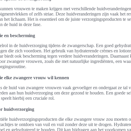
kunnen vrouwen te maken krijgen met verschillende huidveranderinge
igmentvlekken of zelfs striae. Deze huidveranderingen zijn vaak het re
n het lichaam. Het is essentieel om de juiste verzorgingsproducten te sel
n de huid in deze fase.
ie en bescherming
utelrol in de huidverzorging tijdens de zwangerschap. Een goed gehydrat
en die zich voordoen. Het gebruik van hydraterende crèmes en lotions 
ar biedt ook bescherming tegen verdere huidveranderingen. Daarnaast
voor zwangere vrouwen, zoals die met natuurlijke ingrediënten, een waar
orgingsroutine.
ie elke zwangere vrouw wil kennen
s de huid van zwangere vrouwen vaak gevoeliger en ondergaat ze tal v
esteden aan hun huidverzorging om deze gezond te houden. Een goede sel
peelt hierbij een cruciale rol.
or huidverzorging
entiële huidverzorgingsproducten die elke zwangere vrouw zou moeten
zachtjes te ontdoen van vuil en vuil zonder deze uit te drogen. Hydrate
pel en gehydrateerd te houden. Dit kan bijdragen aan het voorkomen van