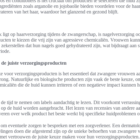
s en conditioners is het cruciaal om producten te selecteren die mild zi
ngrediënten zoals arganolie en jojobaolie bieden voordelen voor de haa
ateren van het haar, waardoor het glanzend en gezond blijft.
 ligt op haarverzorging tijdens de zwangerschap, is nagelverzorging oo
ucten te kiezen die vrij zijn van agressieve chemicaliën. Vrouwen kun
zekerstellen dat hun nagels goed gehydrateerd zijn, wat bijdraagt aan 
riode.
 de juiste verzorgingsproducten
e voor verzorgingsproducten is het essentieel dat zwangere vrouwen a
rong. Natuurlijke en biologische producten zijn vaak de beste keuze, 
micaliën die de huid kunnen irriteren of een negatieve impact kunnen
d de tijd te nemen om labels aandachtig te lezen. Dit voorkomt verrassin
en op de huid worden aangebracht. Het lezen van recensies van andere 
veren over welk product het beste werkt bij specifieke huidproblemen o
 om eventuele zorgen te bespreken met een zorgverlener. Een dermatol
lingen doen die afgestemd zijn op de unieke behoeften van zwangere v
 met vertrouwen de juiste keuze maken voor hun verzorgingsproducten.