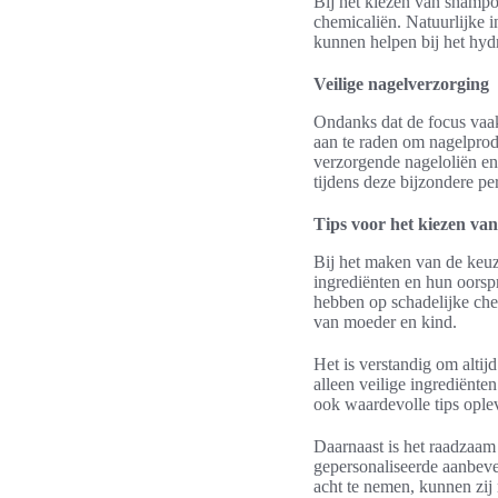
Bij het kiezen van shampoo
chemicaliën. Natuurlijke i
kunnen helpen bij het hydr
Veilige nagelverzorging
Ondanks dat de focus vaak
aan te raden om nagelprod
verzorgende nageloliën en 
tijdens deze bijzondere pe
Tips voor het kiezen van
Bij het maken van de keuz
ingrediënten en hun oorsp
hebben op schadelijke che
van moeder en kind.
Het is verstandig om altij
alleen veilige ingrediënt
ook waardevolle tips ople
Daarnaast is het raadzaam
gepersonaliseerde aanbeve
acht te nemen, kunnen zij