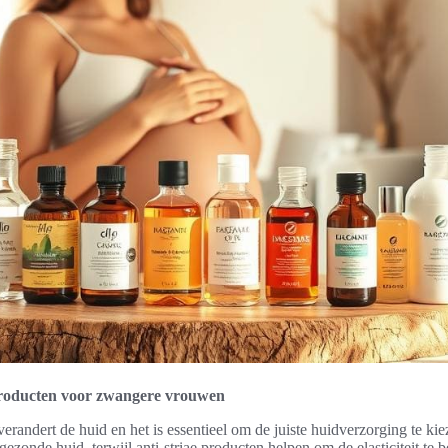
roducten voor zwangere vrouwen
erandert de huid en het is essentieel om de juiste huidverzorging te k
 gezonde huid, terwijl anti-striae producten helpen om de elasticiteit te