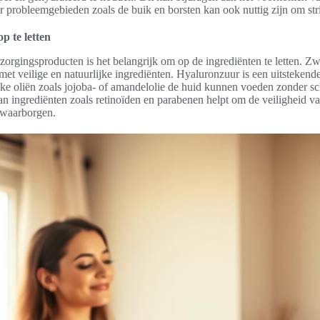
r probleemgebieden zoals de buik en borsten kan ook nuttig zijn om str
p te letten
rzorgingsproducten is het belangrijk om op de ingrediënten te letten.
met veilige en natuurlijke ingrediënten. Hyaluronzuur is een uitstekend
lijke oliën zoals jojoba- of amandelolie de huid kunnen voeden zonder sc
an ingrediënten zoals retinoïden en parabenen helpt om de veiligheid v
 waarborgen.