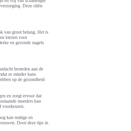
jn en vrij van schadelijke
rverzorging. Deze oliën
k van groot belang. Het is
nen kiezen voor
sterke en gezonde nagels
andacht besteden aan de
omdat ze minder kans
 hebben op de gezondheid
gen en zorgt ervoor dat
aanstaande moeders kan
f voorkeuren.
oog kan nuttige en
rouwen. Door deze tips in