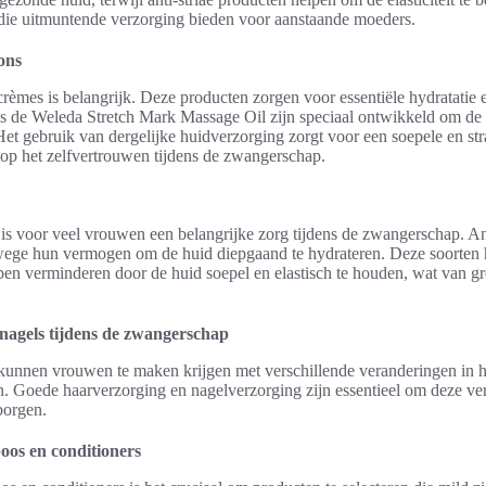
die uitmuntende verzorging bieden voor aanstaande moeders.
ons
èmes is belangrijk. Deze producten zorgen voor essentiële hydratatie e
 de Weleda Stretch Mark Massage Oil zijn speciaal ontwikkeld om de 
. Het gebruik van dergelijke huidverzorging zorgt voor een soepele en st
 op het zelfvertrouwen tijdens de zwangerschap.
is voor veel vrouwen een belangrijke zorg tijdens de zwangerschap. Ant
nwege hun vermogen om de huid diepgaand te hydrateren. Deze soorten
lpen verminderen door de huid soepel en elastisch te houden, wat van gr
nagels tijdens de zwangerschap
unnen vrouwen te maken krijgen met verschillende veranderingen in h
 Goede haarverzorging en nagelverzorging zijn essentieel om deze ve
borgen.
oos en conditioners