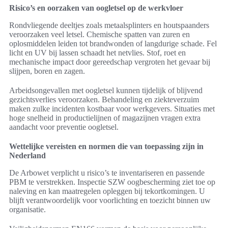
Risico’s en oorzaken van oogletsel op de werkvloer
Rondvliegende deeltjes zoals metaalsplinters en houtspaanders
veroorzaken veel letsel. Chemische spatten van zuren en
oplosmiddelen leiden tot brandwonden of langdurige schade. Fel
licht en UV bij lassen schaadt het netvlies. Stof, roet en
mechanische impact door gereedschap vergroten het gevaar bij
slijpen, boren en zagen.
Arbeidsongevallen met oogletsel kunnen tijdelijk of blijvend
gezichtsverlies veroorzaken. Behandeling en ziekteverzuim
maken zulke incidenten kostbaar voor werkgevers. Situaties met
hoge snelheid in productielijnen of magazijnen vragen extra
aandacht voor preventie oogletsel.
Wettelijke vereisten en normen die van toepassing zijn in
Nederland
De Arbowet verplicht u risico’s te inventariseren en passende
PBM te verstrekken. Inspectie SZW oogbescherming ziet toe op
naleving en kan maatregelen opleggen bij tekortkomingen. U
blijft verantwoordelijk voor voorlichting en toezicht binnen uw
organisatie.