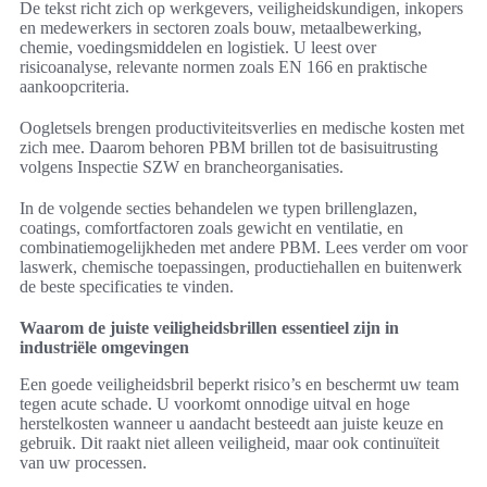
De tekst richt zich op werkgevers, veiligheidskundigen, inkopers
en medewerkers in sectoren zoals bouw, metaalbewerking,
chemie, voedingsmiddelen en logistiek. U leest over
risicoanalyse, relevante normen zoals EN 166 en praktische
aankoopcriteria.
Oogletsels brengen productiviteitsverlies en medische kosten met
zich mee. Daarom behoren PBM brillen tot de basisuitrusting
volgens Inspectie SZW en brancheorganisaties.
In de volgende secties behandelen we typen brillenglazen,
coatings, comfortfactoren zoals gewicht en ventilatie, en
combinatiemogelijkheden met andere PBM. Lees verder om voor
laswerk, chemische toepassingen, productiehallen en buitenwerk
de beste specificaties te vinden.
Waarom de juiste veiligheidsbrillen essentieel zijn in
industriële omgevingen
Een goede veiligheidsbril beperkt risico’s en beschermt uw team
tegen acute schade. U voorkomt onnodige uitval en hoge
herstelkosten wanneer u aandacht besteedt aan juiste keuze en
gebruik. Dit raakt niet alleen veiligheid, maar ook continuïteit
van uw processen.