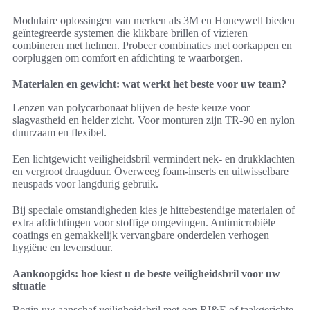
Modulaire oplossingen van merken als 3M en Honeywell bieden
geïntegreerde systemen die klikbare brillen of vizieren
combineren met helmen. Probeer combinaties met oorkappen en
oorpluggen om comfort en afdichting te waarborgen.
Materialen en gewicht: wat werkt het beste voor uw team?
Lenzen van polycarbonaat blijven de beste keuze voor
slagvastheid en helder zicht. Voor monturen zijn TR-90 en nylon
duurzaam en flexibel.
Een lichtgewicht veiligheidsbril vermindert nek- en drukklachten
en vergroot draagduur. Overweeg foam-inserts en uitwisselbare
neuspads voor langdurig gebruik.
Bij speciale omstandigheden kies je hittebestendige materialen of
extra afdichtingen voor stoffige omgevingen. Antimicrobiële
coatings en gemakkelijk vervangbare onderdelen verhogen
hygiëne en levensduur.
Aankoopgids: hoe kiest u de beste veiligheidsbril voor uw
situatie
Begin uw aanschaf veiligheidsbril met een RI&E of taakgerichte