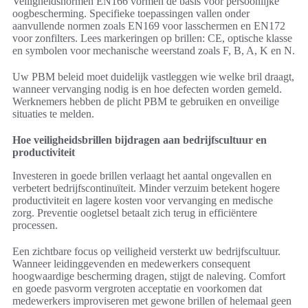
Veiligheidsnormen EN166 vormen de basis voor persoonlijke
oogbescherming. Specifieke toepassingen vallen onder
aanvullende normen zoals EN169 voor lasschermen en EN172
voor zonfilters. Lees markeringen op brillen: CE, optische klasse
en symbolen voor mechanische weerstand zoals F, B, A, K en N.
Uw PBM beleid moet duidelijk vastleggen wie welke bril draagt,
wanneer vervanging nodig is en hoe defecten worden gemeld.
Werknemers hebben de plicht PBM te gebruiken en onveilige
situaties te melden.
Hoe veiligheidsbrillen bijdragen aan bedrijfscultuur en
productiviteit
Investeren in goede brillen verlaagt het aantal ongevallen en
verbetert bedrijfscontinuïteit. Minder verzuim betekent hogere
productiviteit en lagere kosten voor vervanging en medische
zorg. Preventie oogletsel betaalt zich terug in efficiëntere
processen.
Een zichtbare focus op veiligheid versterkt uw bedrijfscultuur.
Wanneer leidinggevenden en medewerkers consequent
hoogwaardige bescherming dragen, stijgt de naleving. Comfort
en goede pasvorm vergroten acceptatie en voorkomen dat
medewerkers improviseren met gewone brillen of helemaal geen