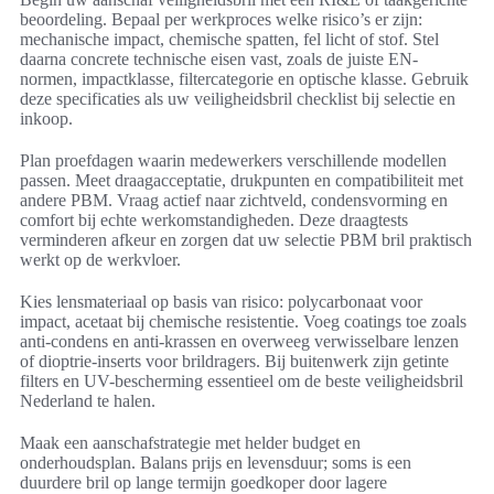
beoordeling. Bepaal per werkproces welke risico’s er zijn:
mechanische impact, chemische spatten, fel licht of stof. Stel
daarna concrete technische eisen vast, zoals de juiste EN-
normen, impactklasse, filtercategorie en optische klasse. Gebruik
deze specificaties als uw veiligheidsbril checklist bij selectie en
inkoop.
Plan proefdagen waarin medewerkers verschillende modellen
passen. Meet draagacceptatie, drukpunten en compatibiliteit met
andere PBM. Vraag actief naar zichtveld, condensvorming en
comfort bij echte werkomstandigheden. Deze draagtests
verminderen afkeur en zorgen dat uw selectie PBM bril praktisch
werkt op de werkvloer.
Kies lensmateriaal op basis van risico: polycarbonaat voor
impact, acetaat bij chemische resistentie. Voeg coatings toe zoals
anti-condens en anti-krassen en overweeg verwisselbare lenzen
of dioptrie-inserts voor brildragers. Bij buitenwerk zijn getinte
filters en UV-bescherming essentieel om de beste veiligheidsbril
Nederland te halen.
Maak een aanschafstrategie met helder budget en
onderhoudsplan. Balans prijs en levensduur; soms is een
duurdere bril op lange termijn goedkoper door lagere