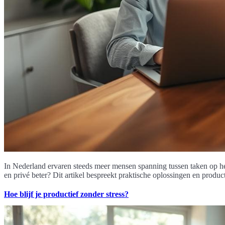
In Nederland ervaren steeds meer mensen spanning tussen taken op he
en privé beter? Dit artikel bespreekt praktische oplossingen en produ
Hoe blijf je productief zonder stress?