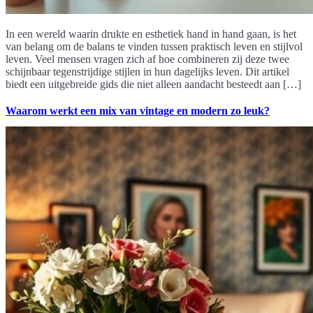
In een wereld waarin drukte en esthetiek hand in hand gaan, is het
van belang om de balans te vinden tussen praktisch leven en stijlvol
leven. Veel mensen vragen zich af hoe combineren zij deze twee
schijnbaar tegenstrijdige stijlen in hun dagelijks leven. Dit artikel
biedt een uitgebreide gids die niet alleen aandacht besteedt aan […]
Waarom werkt een mix van vintage en modern zo leuk?