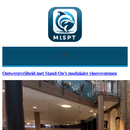
Ontwerpvrijheid met Stand-On’s modulaire vloersystemen