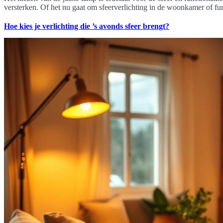
versterken. Of het nu gaat om sfeerverlichting in de woonkamer of fun
Hoe kies je verlichting die ’s avonds sfeer brengt?