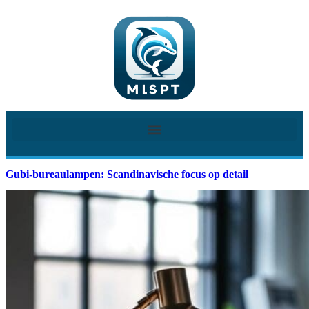
Gubi-bureaulampen: Scandinavische focus op detail