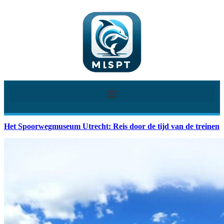
Het Spoorwegmuseum Utrecht: Reis door de tijd van de treinen