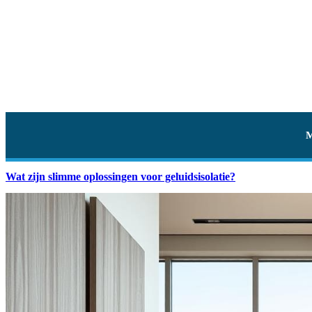
Wat zijn slimme oplossingen voor geluidsisolatie?