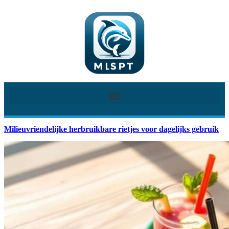
Milieuvriendelijke herbruikbare rietjes voor dagelijks gebruik