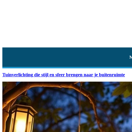
Tuinverlichting die stijl en sfeer brengen naar je buitenruimte