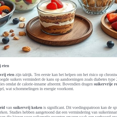
j eten
vrij eten
zijn talrijk. Ten eerste kan het helpen om het risico op chronis
egde suikers vermindert de kans op aandoeningen zoals diabetes type 
rlies omdat de calorie-inname afneemt. Bovendien dragen
suikervrije r
egel, wat schommelingen in energie voorkomt.
eid
van
suikervrij koken
is significant. Dit voedingspatroon kan de sp
ken. Studies hebben aangetoond dat een vermindering van suikerinnam
en die kiezen voor suikervrije recepten ervaren vaak een verhoogd ene