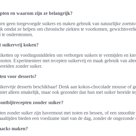
epten en waarom zijn ze belangrijk?
ten geen toegevoegde suikers en maken gebruik van natuurlijke zoetstof
rijk omdat ze helpen om chronische ziekten te voorkomen, gewichtsverli
l te ondersteunen.
 suikervrij koken?
tiketten op voedingsmiddelen om verborgen suikers te vermijden en kies
n noten. Experimenteer met recepten suikervrij en maak gebruik van alte
ereiden zonder suiker.
pten voor desserts?
e suikervrije desserts beschikbaar! Denk aan kokos-chocolade mousse of 
 niet alleen smakelijk, maar ook gezonder dan hun met suiker bereide t
 ontbijtrecepten zonder suiker?
ten zonder suiker zijn havermout met noten en bessen, of een smoothie
maaltijden bieden een voedzame start van de dag, zonder de ongezonde e
snacks maken?