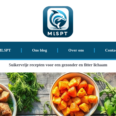
MLSPT
Ons blog
Over ons
Conta
Suikervrije recepten voor een gezonder en fitter lichaam