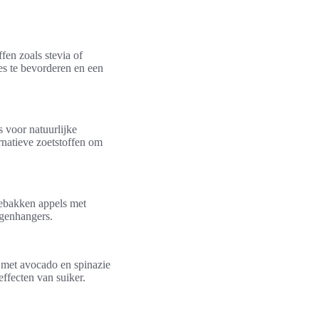
fen zoals stevia of
es te bevorderen en een
 voor natuurlijke
rnatieve zoetstoffen om
gebakken appels met
egenhangers.
 met avocado en spinazie
ffecten van suiker.