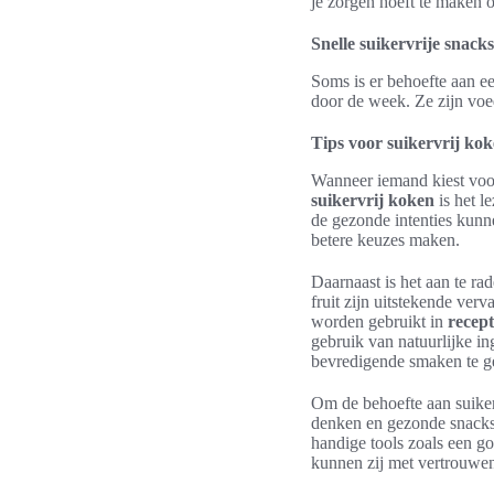
je zorgen hoeft te maken 
Snelle suikervrije snack
Soms is er behoefte aan e
door de week. Ze zijn vo
Tips voor suikervrij ko
Wanneer iemand kiest vo
suikervrij koken
is het l
de gezonde intenties kunn
betere keuzes maken.
Daarnaast is het aan te ra
fruit zijn uitstekende ve
worden gebruikt in
recept
gebruik van natuurlijke in
bevredigende smaken te g
Om de behoefte aan suikerr
denken en gezonde snacks 
handige tools zoals een 
kunnen zij met vertrouwen