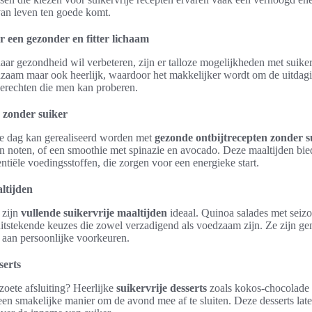
van leven ten goede komt.
r een gezonder en fitter lichaam
haar gezondheid wil verbeteren, zijn er talloze mogelijkheden met suike
edzaam maar ook heerlijk, waardoor het makkelijker wordt om de uitdagi
 gerechten die men kan proberen.
 zonder suiker
e dag kan gerealiseerd worden met
gezonde ontbijtrecepten zonder s
en noten, of een smoothie met spinazie en avocado. Deze maaltijden bi
ntiële voedingsstoffen, die zorgen voor een energieke start.
ltijden
 zijn
vullende suikervrije maaltijden
ideaal. Quinoa salades met seiz
uitstekende keuzes die zowel verzadigend als voedzaam zijn. Ze zijn ge
aan persoonlijke voorkeuren.
serts
zoete afsluiting? Heerlijke
suikervrije desserts
zoals kokos-chocolade
en smakelijke manier om de avond mee af te sluiten. Deze desserts late