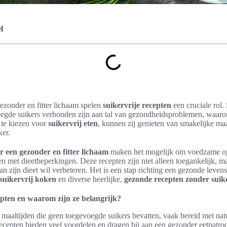
l
ezonder en fitter lichaam spelen
suikervrije recepten
een cruciale rol
voegde suikers verbonden zijn aan tal van gezondheidsproblemen, waaron
 te kiezen voor
suikervrij eten
, kunnen zij genieten van smakelijke ma
ker.
r een gezonder en fitter lichaam
maken het mogelijk om voedzame opti
n met dieetbeperkingen. Deze recepten zijn niet alleen toegankelijk, m
an zijn dieet wil verbeteren. Het is een stap richting een gezonde levenssti
suikervrij koken
en diverse heerlijke,
gezonde recepten zonder suik
epten en waarom zijn ze belangrijk?
 maaltijden die geen toegevoegde suikers bevatten, vaak bereid met natu
 recepten bieden veel voordelen en dragen bij aan een gezonder eetpatroo