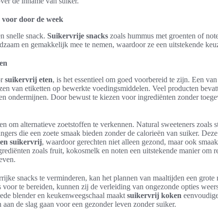
over de inname van suiker.
s voor door de week
en snelle snack.
Suikervrije snacks
zoals hummus met groenten of note
edzaam en gemakkelijk mee te nemen, waardoor ze een uitstekende keuz
ken
or
suikervrij eten
, is het essentieel om goed voorbereid te zijn. Een van
ezen van etiketten op bewerkte voedingsmiddelen. Veel producten bevatt
en ondermijnen. Door bewust te kiezen voor ingrediënten zonder toege
den om alternatieve zoetstoffen te verkennen. Natural sweeteners zoals s
rvangers die een zoete smaak bieden zonder de calorieën van suiker. De
en suikervrij
, waardoor gerechten niet alleen gezond, maar ook smaakv
grediënten zoals fruit, kokosmelk en noten een uitstekende manier om r
even.
ijke snacks te verminderen, kan het plannen van maaltijden een grote r
voor te bereiden, kunnen zij de verleiding van ongezonde opties weers
goede blender en keukenweegschaal maakt
suikervrij koken
eenvoudiger
 aan de slag gaan voor een gezonder leven zonder suiker.