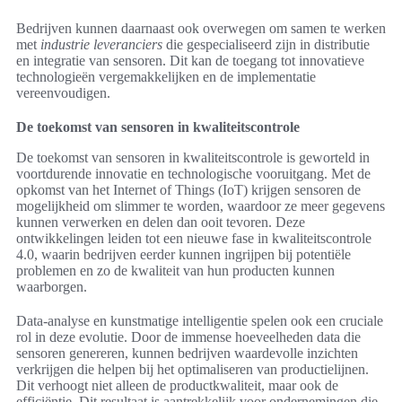
Bedrijven kunnen daarnaast ook overwegen om samen te werken
met
industrie leveranciers
die gespecialiseerd zijn in distributie
en integratie van sensoren. Dit kan de toegang tot innovatieve
technologieën vergemakkelijken en de implementatie
vereenvoudigen.
De toekomst van sensoren in kwaliteitscontrole
De toekomst van sensoren in kwaliteitscontrole is geworteld in
voortdurende innovatie en technologische vooruitgang. Met de
opkomst van het Internet of Things (IoT) krijgen sensoren de
mogelijkheid om slimmer te worden, waardoor ze meer gegevens
kunnen verwerken en delen dan ooit tevoren. Deze
ontwikkelingen leiden tot een nieuwe fase in kwaliteitscontrole
4.0, waarin bedrijven eerder kunnen ingrijpen bij potentiële
problemen en zo de kwaliteit van hun producten kunnen
waarborgen.
Data-analyse en kunstmatige intelligentie spelen ook een cruciale
rol in deze evolutie. Door de immense hoeveelheden data die
sensoren genereren, kunnen bedrijven waardevolle inzichten
verkrijgen die helpen bij het optimaliseren van productielijnen.
Dit verhoogt niet alleen de productkwaliteit, maar ook de
efficiëntie. Dit resultaat is aantrekkelijk voor ondernemingen die