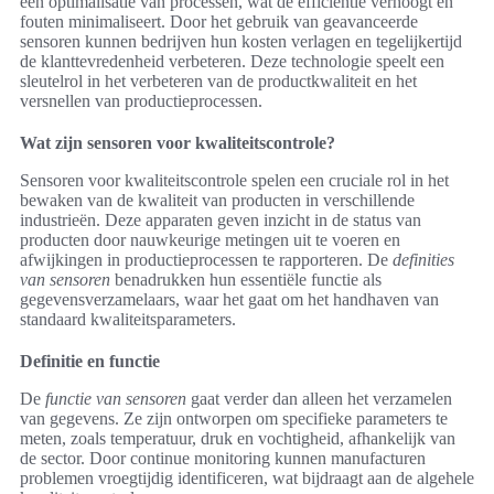
een optimalisatie van processen, wat de efficiëntie verhoogt en
fouten minimaliseert. Door het gebruik van geavanceerde
sensoren kunnen bedrijven hun kosten verlagen en tegelijkertijd
de klanttevredenheid verbeteren. Deze technologie speelt een
sleutelrol in het verbeteren van de productkwaliteit en het
versnellen van productieprocessen.
Wat zijn sensoren voor kwaliteitscontrole?
Sensoren voor kwaliteitscontrole spelen een cruciale rol in het
bewaken van de kwaliteit van producten in verschillende
industrieën. Deze apparaten geven inzicht in de status van
producten door nauwkeurige metingen uit te voeren en
afwijkingen in productieprocessen te rapporteren. De
definities
van sensoren
benadrukken hun essentiële functie als
gegevensverzamelaars, waar het gaat om het handhaven van
standaard kwaliteitsparameters.
Definitie en functie
De
functie van sensoren
gaat verder dan alleen het verzamelen
van gegevens. Ze zijn ontworpen om specifieke parameters te
meten, zoals temperatuur, druk en vochtigheid, afhankelijk van
de sector. Door continue monitoring kunnen manufacturen
problemen vroegtijdig identificeren, wat bijdraagt aan de algehele