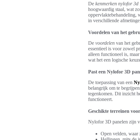
De
kenmerken nylofor 3d
hoogwaardig staal, wat zo
oppervlaktebehandeling, w
in verschillende afmeting
Voordelen van het gebr
De
voordelen
van het gebru
essentieel is voor zowel p
alleen functioneel is, maa
wat het een logische keuze
Past een Nylofor 3D pane
De toepassing van een
Ny
belangrijk om te begrijpen
tegenkomen. Dit inzicht h
functioneert.
Geschikte terreinen voo
Nylofor 3D panelen zijn ve
Open velden, waar z
Hellingen, mits de i