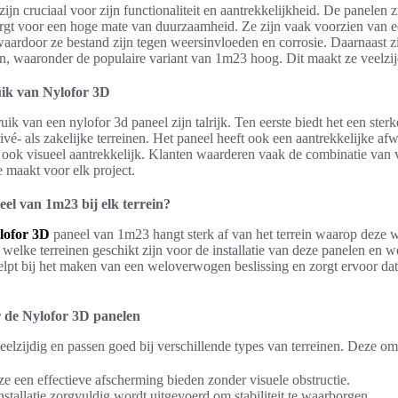
zijn cruciaal voor zijn functionaliteit en aantrekkelijkheid. De panelen 
rgt voor een hoge mate van duurzaamheid. Ze zijn vaak voorzien van e
aardoor ze bestand zijn tegen weersinvloeden en corrosie. Daarnaast zi
en, waaronder de populaire variant van 1m23 hoog. Dit maakt ze veelzijd
uik van Nylofor 3D
ik van een nylofor 3d paneel zijn talrijk. Ten eerste biedt het een sterk
rivé- als zakelijke terreinen. Het paneel heeft ook een aantrekkelijke af
r ook visueel aantrekkelijk. Klanten waarderen vaak de combinatie van v
 maakt voor elk project.
el van 1m23 bij elk terrein?
lofor 3D
paneel van 1m23 hangt sterk af van het terrein waarop deze wo
 welke terreinen geschikt zijn voor de installatie van deze panelen en
elpt bij het maken van een weloverwogen beslissing en zorgt ervoor da
r de Nylofor 3D panelen
elzijdig en passen goed bij verschillende types van terreinen. Deze om
e een effectieve afscherming bieden zonder visuele obstructie.
nstallatie zorgvuldig wordt uitgevoerd om stabiliteit te waarborgen.