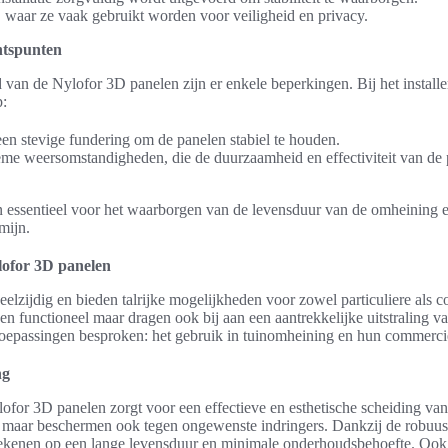
, waar ze vaak gebruikt worden voor veiligheid en privacy.
htspunten
 van de Nylofor 3D panelen zijn er enkele beperkingen. Bij het installe
p:
n stevige fundering om de panelen stabiel te houden.
eme weersomstandigheden, die de duurzaamheid en effectiviteit van de
n essentieel voor het waarborgen van de levensduur van de omheining
mijn.
lofor 3D panelen
elzijdig en bieden talrijke mogelijkheden voor zowel particuliere als 
een functioneel maar dragen ook bij aan een aantrekkelijke uitstraling
oepassingen besproken: het gebruik in tuinomheining en hun commerci
ng
for 3D panelen zorgt voor een effectieve en esthetische scheiding van
y, maar beschermen ook tegen ongewenste indringers. Dankzij de robuust
enen op een lange levensduur en minimale onderhoudsbehoefte. Ook d