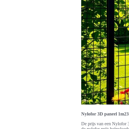
Nylofor 3D paneel 1m23 
De prijs van een Nylofor 
de
nylofor prijs
beïnvloede