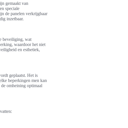
zijn gemaakt van
en speciale
jn de panelen verkrijgbaar
ig inzetbaar.
e beveiliging, wat
werking, waardoor het niet
eiligheid en esthetiek,
rdt geplaatst. Het is
 welke beperkingen men kan
t de omheining optimaal
vatten: