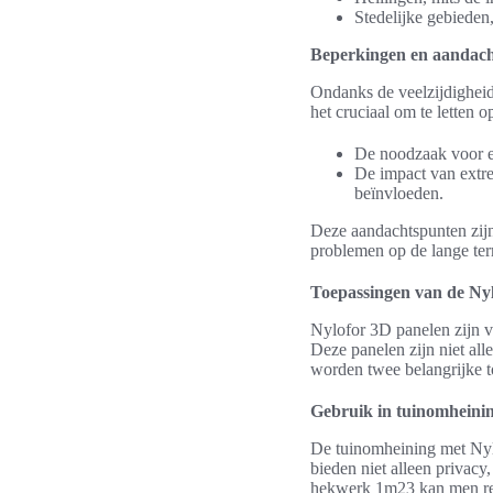
Stedelijke gebieden
Beperkingen en aandac
Ondanks de veelzijdigheid
het cruciaal om te letten o
De noodzaak voor ee
De impact van extr
beïnvloeden.
Deze aandachtspunten zij
problemen op de lange ter
Toepassingen van de Ny
Nylofor 3D panelen zijn ve
Deze panelen zijn niet all
worden twee belangrijke t
Gebruik in tuinomheini
De tuinomheining met Nylo
bieden niet alleen privac
hekwerk 1m23 kan men rek