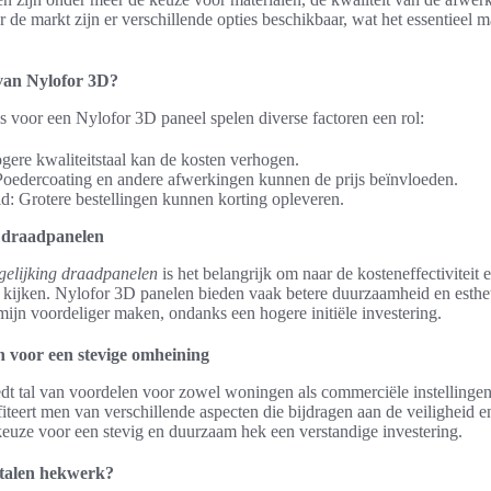
de markt zijn er verschillende opties beschikbaar, wat het essentieel 
 van Nylofor 3D?
js voor een Nylofor 3D paneel spelen diverse factoren een rol:
gere kwaliteitstaal kan de kosten verhogen.
Poedercoating en andere afwerkingen kunnen de prijs beïnvloeden.
: Grotere bestellingen kunnen korting opleveren.
e draadpanelen
gelijking draadpanelen
is het belangrijk om naar de kosteneffectiviteit 
e kijken. Nylofor 3D panelen bieden vaak betere duurzaamheid en esthet
mijn voordeliger maken, ondanks een hogere initiële investering.
n voor een stevige omheining
dt tal van voordelen voor zowel woningen als commerciële instellinge
iteert men van verschillende aspecten die bijdragen aan de veiligheid 
euze voor een stevig en duurzaam hek een verstandige investering.
talen hekwerk?