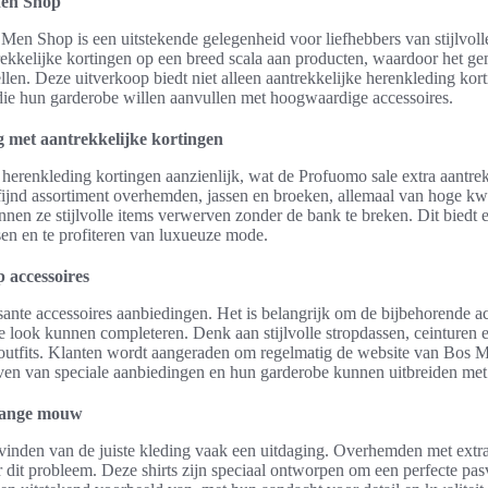
Men Shop
Men Shop is een uitstekende gelegenheid voor liefhebbers van stijlvoll
ekkelijke kortingen op een breed scala aan producten, waardoor het g
tellen. Deze uitverkoop biedt niet alleen aantrekkelijke herenkleding ko
ie hun garderobe willen aanvullen met hoogwaardige accessoires.
 met aantrekkelijke kortingen
herenkleding kortingen aanzienlijk, wat de Profuomo sale extra aantre
fijnd assortiment overhemden, jassen en broeken, allemaal van hoge kwa
en ze stijlvolle items verwerven zonder de bank te breken. Dit biedt
issen en te profiteren van luxueuze mode.
 accessoires
ante accessoires aanbiedingen. Het is belangrijk om de bijbehorende acc
e look kunnen completeren. Denk aan stijlvolle stropdassen, ceinturen 
 outfits. Klanten wordt aangeraden om regelmatig de website van Bos 
jven van speciale aanbiedingen en hun garderobe kunnen uitbreiden met 
lange mouw
vinden van de juiste kleding vaak een uitdaging. Overhemden met ext
r dit probleem. Deze shirts zijn speciaal ontworpen om een perfecte pa