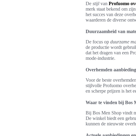
De
stijl
van
Profuomo o
merk staat bekend om zijn 
het succes van deze overh
waarderen de diverse ontw
Duurzaamheid van mate
De focus op
duurzame ma
de productie wordt gebruik
dat het dragen van een Pro
mode-industrie.
Overhemden aanbieding: 
Voor de beste overhemden
stijlvolle Profuomo overhe
en scherpe prijzen is het
Waar te vinden bij Bos
Bij Bos Men Shop vindt m
De winkel biedt een gebrui
kunnen de nieuwste overhe
Actuele aanbiedingen en