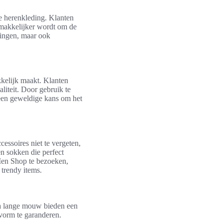
e herenkleding. Klanten
emakkelijker wordt om de
rtingen, maar ook
kkelijk maakt. Klanten
liteit. Door gebruik te
 een geweldige kans om het
essoires niet te vergeten,
en sokken die perfect
Men Shop te bezoeken,
trendy items.
ra lange mouw bieden een
svorm te garanderen.