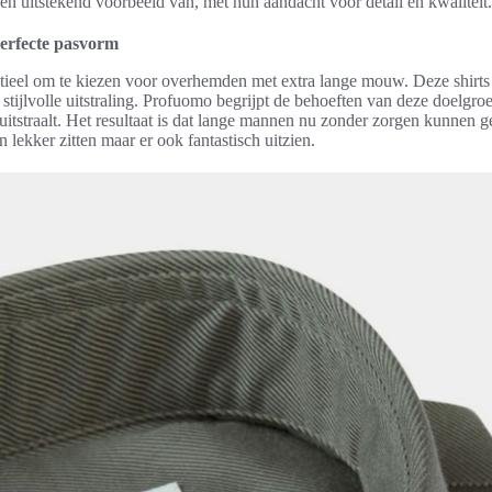
een uitstekend voorbeeld van, met hun aandacht voor detail en kwaliteit.
erfecte pasvorm
tieel om te kiezen voor overhemden met extra lange mouw. Deze shirts zi
tijlvolle uitstraling. Profuomo begrijpt de behoeften van deze doelgroe
l uitstraalt. Het resultaat is dat lange mannen nu zonder zorgen kunnen
 lekker zitten maar er ook fantastisch uitzien.