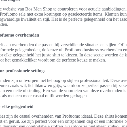
e website van Bos Men Shop te controleren voor actuele aanbiedingen. V
 Profuomo sale met extra kortingen op geselecteerde items. Klanten kun
ogwaardige kwaliteit en stijl. Het is de perfecte gelegenheid om het asso
mden.
 Profuomo overhemden
it aan overhemden die passen bij verschillende situaties en stijlen. Of 
 informele gelegenheden, de keuze uit Profuomo business overhemden 
r elke gelegenheid het juiste shirt te kiezen. In deze sectie worden de
oor het gemakkelijker wordt om de perfecte keuze te maken.
r professionele settings
den zijn ontworpen met het oog op stijl en professionaliteit. Deze ov
euren zoals wit, lichtblauw en grijs, waardoor ze perfect passen bij zakeli
 aan een nette uitstraling. Een van de voordelen van deze overhemden is 
als met een meer casual outfit worden gedragen.
 elke gelegenheid
ies zijn de casual overhemden van Profuomo ideaal. Deze shirts komen i
pt en geruit. Ze zijn perfect voor een ontspannen dag of een informele 
gemaakt van comfortabele stoffen, waardoor ze niet alleen stijlvol, ma