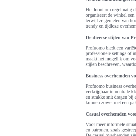
Het loont om regelmatig d
organiseert de winkel een
terwijl ze genieten van ho
trendy en tijdloze overhe
De diverse stijlen van
Profuomo biedt een variëte
professionele settings of
maakt het mogelijk om voo
stijlen beschreven, waard
Business overhemden voo
Profuomo business overhem
verkrijgbaar in neutrale kl
en strakke snit dragen bij
kunnen zowel met een pak 
Casual overhemden voor
Voor meer informele situat
en patronen, zoals gestree
De casual overhemden zijn 