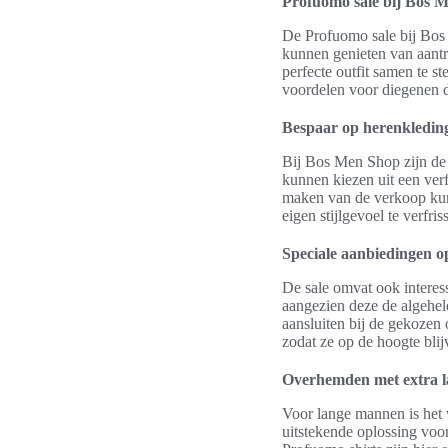
Profuomo sale bij Bos 
De Profuomo sale bij Bos 
kunnen genieten van aantr
perfecte outfit samen te s
voordelen voor diegenen d
Bespaar op herenkleding
Bij Bos Men Shop zijn de 
kunnen kiezen uit een ver
maken van de verkoop kunn
eigen stijlgevoel te verfr
Speciale aanbiedingen op
De sale omvat ook interess
aangezien deze de algehel
aansluiten bij de gekozen
zodat ze op de hoogte bli
Overhemden met extra 
Voor lange mannen is het 
uitstekende oplossing voo