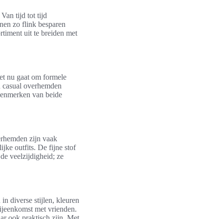
an tijd tot tijd
nen zo flink besparen
rtiment uit te breiden met
het nu gaat om formele
en casual overhemden
 kenmerken van beide
erhemden zijn vaak
jke outfits. De fijne stof
de veelzijdigheid; ze
n diverse stijlen, kleuren
bijeenkomst met vrienden.
ar ook praktisch zijn. Met