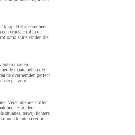
 knop. Het is essentieel
een cruciale rol in de
Profuomo shirts vinden die
 Klanten moeten
 met de maattabellen die
 dat de overhemden perfect
wenste pasvorm.
ne. Verschillende stoffen
ak beter zijn kleur
situaties, terwijl lichtere
, kunnen klanten ervoor