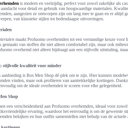
verhemden
is modern en veelzijdig, perfect voor zowel zakelijke als ca
aandacht voor detail en gebruik van hoogwaardige materialen. Kwaliteit
emden, aangezien ze ontworpen zijn om lang mee te gaan en er altijd go
erpen, van klassieke stijlen tot hedendaagse uitvoeringen.
rialen
terialen
maakt Profuomo overhemden tot een verstandige keuze voor 
 gemaakt van stoffen die niet alleen comfortabel zijn, maar ook milieuv
fuomo overhemd niet alleen bijdraagt aan een stijlvolle uitstraling, m
stijlvolle kwaliteit voor minder
 aanbieding is Bos Men Shop dé plek om te zijn. Hier kunnen modebe
mden vinden, maar ook profiteren van aantrekkelijke kortingen. Dankzij
 eenvoudig om de ideale overhemden te scoren voor elke gelegenheid.
 Men Shop
en een verscheidenheid aan Profuomo overhemden, ideaal voor zowel za
ksvriendelijke ervaring, waardoor het eenvoudig is om de gewenste stij
mden bekijken en hun outfits samenstellen met behulp van de actuele
 kortingen