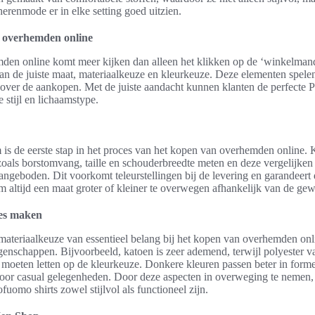
herenmode er in elke setting goed uitzien.
n overhemden online
den online komt meer kijken dan alleen het klikken op de ‘winkelmand’
n de juiste maat, materiaalkeuze en kleurkeuze. Deze elementen spelen 
d over de aankopen. Met de juiste aandacht kunnen klanten de perfecte 
 stijl en lichaamstype.
 is de eerste stap in het proces van het kopen van overhemden online.
zoals borstomvang, taille en schouderbreedte meten en deze vergelijken
ngeboden. Dit voorkomt teleurstellingen bij de levering en garandeert
m altijd een maat groter of kleiner te overwegen afhankelijk van de ge
zes maken
 materiaalkeuze van essentieel belang bij het kopen van overhemden onli
enschappen. Bijvoorbeeld, katoen is zeer ademend, terwijl polyester va
oeten letten op de kleurkeuze. Donkere kleuren passen beter in formele 
 voor casual gelegenheden. Door deze aspecten in overweging te nemen
uomo shirts zowel stijlvol als functioneel zijn.