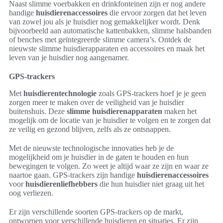
Naast slimme voerbakken en drinkfonteinen zijn er nog andere
handige
huisdierenaccessoires
die ervoor zorgen dat het leven
van zowel jou als je huisdier nog gemakkelijker wordt. Denk
bijvoorbeeld aan automatische kattenbakken, slimme halsbanden
of benches met geïntegreerde slimme camera’s. Ontdek de
nieuwste slimme huisdierapparaten en accessoires en maak het
leven van je huisdier nog aangenamer.
GPS-trackers
Met
huisdierentechnologie
zoals GPS-trackers hoef je je geen
zorgen meer te maken over de veiligheid van je huisdier
buitenshuis. Deze
slimme huisdierenapparaten
maken het
mogelijk om de locatie van je huisdier te volgen en te zorgen dat
ze veilig en gezond blijven, zelfs als ze ontsnappen.
Met de nieuwste technologische innovaties heb je de
mogelijkheid om je huisdier in de gaten te houden en hun
bewegingen te volgen. Zo weet je altijd waar ze zijn en waar ze
naartoe gaan. GPS-trackers zijn handige
huisdierenaccessoires
voor
huisdierenliefhebbers
die hun huisdier niet graag uit het
oog verliezen.
Er zijn verschillende soorten GPS-trackers op de markt,
ontworpen voor verschillende huisdieren en situaties. Er zijn