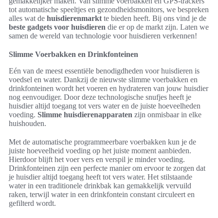
gemakkelijker maken. Van slimme voerbakken en GPS-trackers
tot automatische speeltjes en gezondheidsmonitors, we bespreken
alles wat de
huisdierenmarkt
te bieden heeft. Bij ons vind je de
beste gadgets voor huisdieren
die er op de markt zijn. Laten we
samen de wereld van technologie voor huisdieren verkennen!
Slimme Voerbakken en Drinkfonteinen
Eén van de meest essentiële benodigdheden voor huisdieren is
voedsel en water. Dankzij de nieuwste slimme voerbakken en
drinkfonteinen wordt het voeren en hydrateren van jouw huisdier
nog eenvoudiger. Door deze technologische snufjes heeft je
huisdier altijd toegang tot vers water en de juiste hoeveelheden
voeding.
Slimme huisdierenapparaten
zijn onmisbaar in elke
huishouden.
Met de automatische programmeerbare voerbakken kun je de
juiste hoeveelheid voeding op het juiste moment aanbieden.
Hierdoor blijft het voer vers en verspil je minder voeding.
Drinkfonteinen zijn een perfecte manier om ervoor te zorgen dat
je huisdier altijd toegang heeft tot vers water. Het stilstaande
water in een traditionele drinkbak kan gemakkelijk vervuild
raken, terwijl water in een drinkfontein constant circuleert en
gefilterd wordt.