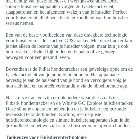
met behulp van gezondheids- en welzijnswearables. Deze
slimme huisdierenapparaten volgen de fysieke activiteit,
slaappatronen en het algemeen welzijn van je huisdier. Perfect
voor huisdierenliefhebbers die de gezondheid van hun huisdier
serieus nemen.
Een van de beste voorbeelden van deze draagbare technologie
voor huisdieren is de Tractive GPS-tracker. Met deze tracker kun
je niet alleen de locatie van je huisdier volgen, maar kun je ook
hun fysieke activiteit bijhouden en bepalen of ze genoeg
bewegen voor een gezond leven.
Bovendien is de PitPat hondentracker een geweldige optie om de
fysieke activiteit van je hond bij te houden. Het apparaatje
bevestig je aan de halsband van je hond en vervolgens volg je
hun activiteit en calorieënverbranding via de bijbehorende app.
Naast deze trackers zijn er ook andere wearables zoals de
Fitbark-hondentracker en de Whistle GO Explore huisdiertracker.
Deze slimme apparaten helpen jou en je huisdier een gezonde
levensstijl te onderhouden. Kortom, met de juiste
huisdierentechnologie en slimme huisdierenapparaten kun je de
gezondheid en het welzijn van je huisdieren in topvorm houden.
Topkeuzes voor Huisdierentechnologie