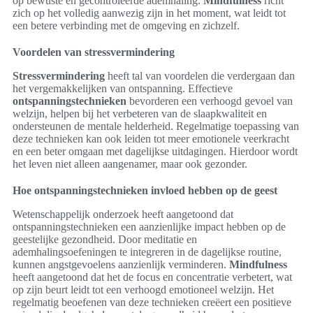
op bewuste en gecontroleerde ademhaling.
Mindfulness
richt
zich op het volledig aanwezig zijn in het moment, wat leidt tot
een betere verbinding met de omgeving en zichzelf.
Voordelen van stressvermindering
Stressvermindering
heeft tal van voordelen die verdergaan dan
het vergemakkelijken van ontspanning. Effectieve
ontspanningstechnieken
bevorderen een verhoogd gevoel van
welzijn, helpen bij het verbeteren van de slaapkwaliteit en
ondersteunen de mentale helderheid. Regelmatige toepassing van
deze technieken kan ook leiden tot meer emotionele veerkracht
en een beter omgaan met dagelijkse uitdagingen. Hierdoor wordt
het leven niet alleen aangenamer, maar ook gezonder.
Hoe ontspanningstechnieken invloed hebben op de geest
Wetenschappelijk onderzoek heeft aangetoond dat
ontspanningstechnieken een aanzienlijke impact hebben op de
geestelijke gezondheid. Door meditatie en
ademhalingsoefeningen te integreren in de dagelijkse routine,
kunnen angstgevoelens aanzienlijk verminderen.
Mindfulness
heeft aangetoond dat het de focus en concentratie verbetert, wat
op zijn beurt leidt tot een verhoogd emotioneel welzijn. Het
regelmatig beoefenen van deze technieken creëert een positieve