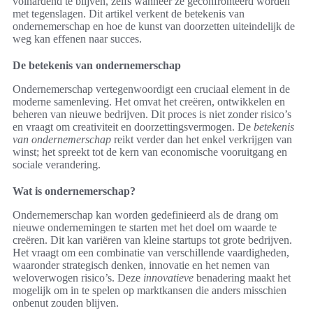
volhardend te blijven, zelfs wanneer ze geconfronteerd worden
met tegenslagen. Dit artikel verkent de betekenis van
ondernemerschap en hoe de kunst van doorzetten uiteindelijk de
weg kan effenen naar succes.
De betekenis van ondernemerschap
Ondernemerschap vertegenwoordigt een cruciaal element in de
moderne samenleving. Het omvat het creëren, ontwikkelen en
beheren van nieuwe bedrijven. Dit proces is niet zonder risico’s
en vraagt om creativiteit en doorzettingsvermogen. De
betekenis
van ondernemerschap
reikt verder dan het enkel verkrijgen van
winst; het spreekt tot de kern van economische vooruitgang en
sociale verandering.
Wat is ondernemerschap?
Ondernemerschap kan worden gedefinieerd als de drang om
nieuwe ondernemingen te starten met het doel om waarde te
creëren. Dit kan variëren van kleine startups tot grote bedrijven.
Het vraagt om een combinatie van verschillende vaardigheden,
waaronder strategisch denken, innovatie en het nemen van
weloverwogen risico’s. Deze
innovatieve
benadering maakt het
mogelijk om in te spelen op marktkansen die anders misschien
onbenut zouden blijven.