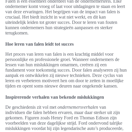
Falen is een essentieel onderdeel van de ondernemersreis. Elke
ondernemer komt vroeg of laat voor uitdagingen te staan en leert
van deze ervaringen. Het begrijpen van de impact van falen is
cruciaal. Het biedt inzicht in wat niet werkt, en dit kan
uiteindelijk leiden tot groter succes. Door te leren van fouten
kunnen ondernemers hun strategieën aanpassen en sterker
terugkomen.
Hoe leren van falen leidt tot succes
Het proces van leren van falen is een krachtig middel voor
persoonlijke en professionele groei. Wanneer ondernemers de
lessen van hun mislukkingen omarmen, creëren zij een
fundament voor toekomstig succes. Door falen analyseren zij hun
aanpak en ontwikkelen zij nieuwe technieken. Deze cyclus van
leren en verbeteren motiveert hen om door te zetten in moeilijke
tijden en opent soms nieuwe deuren naar ongekende kansen.
Inspirerende verhalen van bekende mislukkingen
De geschiedenis zit vol met
ondernemersverhalen
van
individuen die falen hebben ervaren, maar daar sterker uit zijn
gekomen. Figuren zoals Henry Ford en Thomas Edison zijn
voorbeelden van deze dagelijkse strijd. Ford ondervond talrijke
mislukkingen voordat hij zijn legendarische auto’s produceerde,