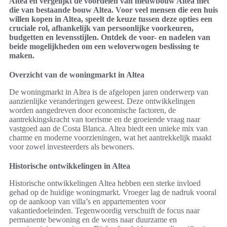
Altea en vergelijkt de voordelen van nieuwbouw Altea met
die van bestaande bouw Altea. Voor veel mensen die een huis
willen kopen in Altea, speelt de keuze tussen deze opties een
cruciale rol, afhankelijk van persoonlijke voorkeuren,
budgetten en levensstijlen. Ontdek de voor- en nadelen van
beide mogelijkheden om een weloverwogen beslissing te
maken.
Overzicht van de woningmarkt in Altea
De woningmarkt in Altea is de afgelopen jaren onderwerp van
aanzienlijke veranderingen geweest. Deze ontwikkelingen
worden aangedreven door economische factoren, de
aantrekkingskracht van toerisme en de groeiende vraag naar
vastgoed aan de Costa Blanca. Altea biedt een unieke mix van
charme en moderne voorzieningen, wat het aantrekkelijk maakt
voor zowel investeerders als bewoners.
Historische ontwikkelingen in Altea
Historische ontwikkelingen Altea hebben een sterke invloed
gehad op de huidige woningmarkt. Vroeger lag de nadruk vooral
op de aankoop van villa’s en appartementen voor
vakantiedoeleinden. Tegenwoordig verschuift de focus naar
permanente bewoning en de wens naar duurzame en