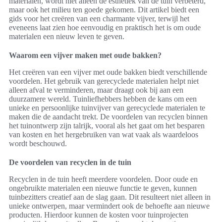
materialen, wordt niet alleen de esthetiek van de tuin verbeterd,
maar ook het milieu ten goede gekomen. Dit artikel biedt een
gids voor het creëren van een charmante vijver, terwijl het
eveneens laat zien hoe eenvoudig en praktisch het is om oude
materialen een nieuw leven te geven.
Waarom een vijver maken met oude bakken?
Het creëren van een vijver met oude bakken biedt verschillende
voordelen. Het gebruik van gerecyclede materialen helpt niet
alleen afval te verminderen, maar draagt ook bij aan een
duurzamere wereld. Tuinliefhebbers hebben de kans om een
unieke en persoonlijke tuinvijver van gerecyclede materialen te
maken die de aandacht trekt. De voordelen van recyclen binnen
het tuinontwerp zijn talrijk, vooral als het gaat om het besparen
van kosten en het hergebruiken van wat vaak als waardeloos
wordt beschouwd.
De voordelen van recyclen in de tuin
Recyclen in de tuin heeft meerdere voordelen. Door oude en
ongebruikte materialen een nieuwe functie te geven, kunnen
tuinbezitters creatief aan de slag gaan. Dit resulteert niet alleen in
unieke ontwerpen, maar vermindert ook de behoefte aan nieuwe
producten. Hierdoor kunnen de kosten voor tuinprojecten