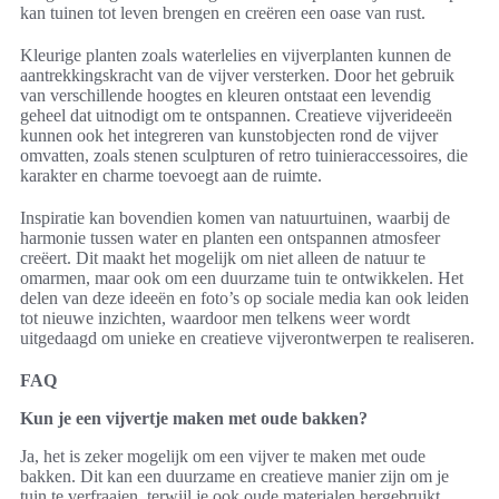
kan tuinen tot leven brengen en creëren een oase van rust.
Kleurige planten zoals waterlelies en vijverplanten kunnen de
aantrekkingskracht van de vijver versterken. Door het gebruik
van verschillende hoogtes en kleuren ontstaat een levendig
geheel dat uitnodigt om te ontspannen. Creatieve vijverideeën
kunnen ook het integreren van kunstobjecten rond de vijver
omvatten, zoals stenen sculpturen of retro tuinieraccessoires, die
karakter en charme toevoegt aan de ruimte.
Inspiratie kan bovendien komen van natuurtuinen, waarbij de
harmonie tussen water en planten een ontspannen atmosfeer
creëert. Dit maakt het mogelijk om niet alleen de natuur te
omarmen, maar ook om een duurzame tuin te ontwikkelen. Het
delen van deze ideeën en foto’s op sociale media kan ook leiden
tot nieuwe inzichten, waardoor men telkens weer wordt
uitgedaagd om unieke en creatieve vijverontwerpen te realiseren.
FAQ
Kun je een vijvertje maken met oude bakken?
Ja, het is zeker mogelijk om een vijver te maken met oude
bakken. Dit kan een duurzame en creatieve manier zijn om je
tuin te verfraaien, terwijl je ook oude materialen hergebruikt.