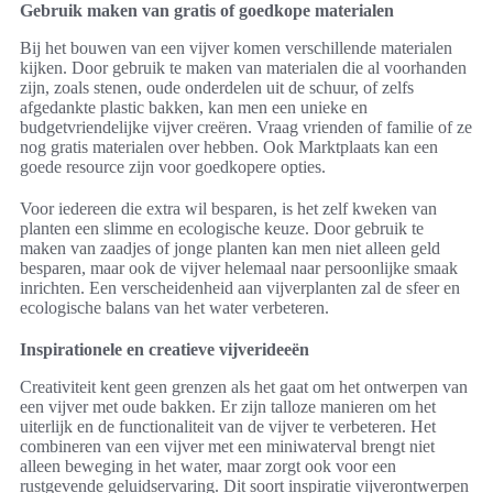
Gebruik maken van gratis of goedkope materialen
Bij het bouwen van een vijver komen verschillende materialen
kijken. Door gebruik te maken van materialen die al voorhanden
zijn, zoals stenen, oude onderdelen uit de schuur, of zelfs
afgedankte plastic bakken, kan men een unieke en
budgetvriendelijke vijver creëren. Vraag vrienden of familie of ze
nog gratis materialen over hebben. Ook Marktplaats kan een
goede resource zijn voor goedkopere opties.
Voor iedereen die extra wil besparen, is het zelf kweken van
planten een slimme en ecologische keuze. Door gebruik te
maken van zaadjes of jonge planten kan men niet alleen geld
besparen, maar ook de vijver helemaal naar persoonlijke smaak
inrichten. Een verscheidenheid aan vijverplanten zal de sfeer en
ecologische balans van het water verbeteren.
Inspirationele en creatieve vijverideeën
Creativiteit kent geen grenzen als het gaat om het ontwerpen van
een vijver met oude bakken. Er zijn talloze manieren om het
uiterlijk en de functionaliteit van de vijver te verbeteren. Het
combineren van een vijver met een miniwaterval brengt niet
alleen beweging in het water, maar zorgt ook voor een
rustgevende geluidservaring. Dit soort inspiratie vijverontwerpen