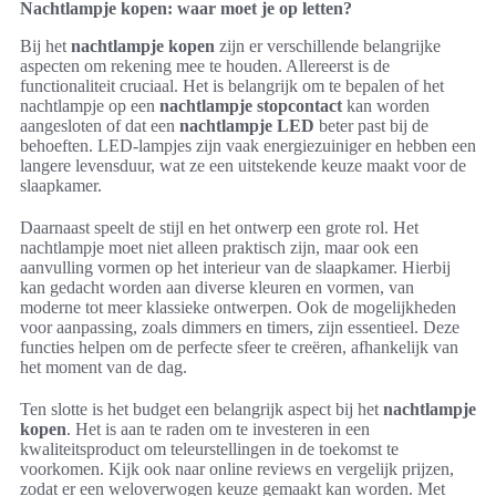
Nachtlampje kopen: waar moet je op letten?
Bij het
nachtlampje kopen
zijn er verschillende belangrijke
aspecten om rekening mee te houden. Allereerst is de
functionaliteit cruciaal. Het is belangrijk om te bepalen of het
nachtlampje op een
nachtlampje stopcontact
kan worden
aangesloten of dat een
nachtlampje LED
beter past bij de
behoeften. LED-lampjes zijn vaak energiezuiniger en hebben een
langere levensduur, wat ze een uitstekende keuze maakt voor de
slaapkamer.
Daarnaast speelt de stijl en het ontwerp een grote rol. Het
nachtlampje moet niet alleen praktisch zijn, maar ook een
aanvulling vormen op het interieur van de slaapkamer. Hierbij
kan gedacht worden aan diverse kleuren en vormen, van
moderne tot meer klassieke ontwerpen. Ook de mogelijkheden
voor aanpassing, zoals dimmers en timers, zijn essentieel. Deze
functies helpen om de perfecte sfeer te creëren, afhankelijk van
het moment van de dag.
Ten slotte is het budget een belangrijk aspect bij het
nachtlampje
kopen
. Het is aan te raden om te investeren in een
kwaliteitsproduct om teleurstellingen in de toekomst te
voorkomen. Kijk ook naar online reviews en vergelijk prijzen,
zodat er een weloverwogen keuze gemaakt kan worden. Met