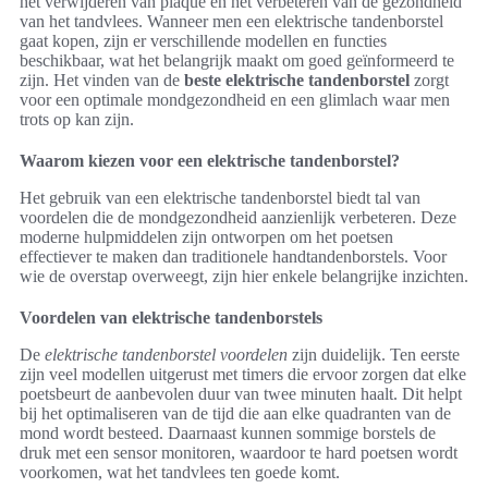
het verwijderen van plaque en het verbeteren van de gezondheid
van het tandvlees. Wanneer men een elektrische tandenborstel
gaat kopen, zijn er verschillende modellen en functies
beschikbaar, wat het belangrijk maakt om goed geïnformeerd te
zijn. Het vinden van de
beste elektrische tandenborstel
zorgt
voor een optimale mondgezondheid en een glimlach waar men
trots op kan zijn.
Waarom kiezen voor een elektrische tandenborstel?
Het gebruik van een elektrische tandenborstel biedt tal van
voordelen die de mondgezondheid aanzienlijk verbeteren. Deze
moderne hulpmiddelen zijn ontworpen om het poetsen
effectiever te maken dan traditionele handtandenborstels. Voor
wie de overstap overweegt, zijn hier enkele belangrijke inzichten.
Voordelen van elektrische tandenborstels
De
elektrische tandenborstel voordelen
zijn duidelijk. Ten eerste
zijn veel modellen uitgerust met timers die ervoor zorgen dat elke
poetsbeurt de aanbevolen duur van twee minuten haalt. Dit helpt
bij het optimaliseren van de tijd die aan elke quadranten van de
mond wordt besteed. Daarnaast kunnen sommige borstels de
druk met een sensor monitoren, waardoor te hard poetsen wordt
voorkomen, wat het tandvlees ten goede komt.