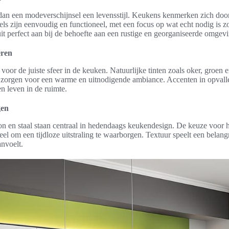
n een modeverschijnsel een levensstijl. Keukens kenmerken zich door 
els zijn eenvoudig en functioneel, met een focus op wat echt nodig is 
uit perfect aan bij de behoefte aan een rustige en georganiseerde omgev
eren
 voor de juiste sfeer in de keuken. Natuurlijke tinten zoals oker, groen 
 zorgen voor een warme en uitnodigende ambiance. Accenten in opvall
en leven in de ruimte.
gen
ton en staal staan centraal in hedendaags keukendesign. De keuze voo
ieel om een tijdloze uitstraling te waarborgen. Textuur speelt een belang
anvoelt.