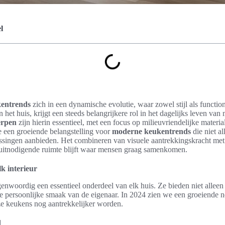
l
entrends
zich in een dynamische evolutie, waar zowel stijl als function
n het huis, krijgt een steeds belangrijkere rol in het dagelijks leven va
rpen
zijn hierin essentieel, met een focus op milieuvriendelijke materi
e een groeiende belangstelling voor
moderne keukentrends
die niet a
ssingen aanbieden. Het combineren van visuele aantrekkingskracht me
 uitnodigende ruimte blijft waar mensen graag samenkomen.
lk interieur
genwoordig een essentieel onderdeel van elk huis. Ze bieden niet alleen
 persoonlijke smaak van de eigenaar. In 2024 zien we een groeiende 
e keukens nog aantrekkelijker worden.
d