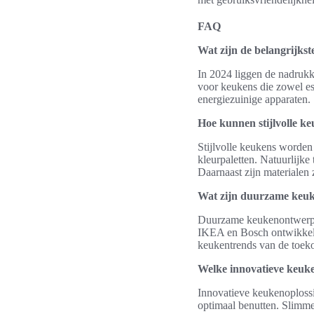
FAQ
Wat zijn de belangrijks
In 2024 liggen de nadruk
voor keukens die zowel est
energiezuinige apparaten.
Hoe kunnen stijlvolle k
Stijlvolle keukens worden
kleurpaletten. Natuurlijke
Daarnaast zijn materialen z
Wat zijn duurzame keu
Duurzame keukenontwerpen
IKEA en Bosch ontwikkelen 
keukentrends van de toek
Welke innovatieve keuke
Innovatieve keukenoplossi
optimaal benutten. Slimme