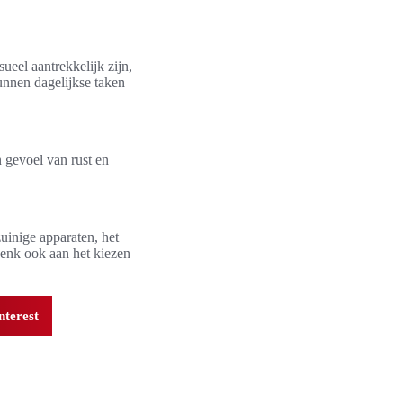
ueel aantrekkelijk zijn,
unnen dagelijkse taken
n gevoel van rust en
.
uinige apparaten, het
enk ook aan het kiezen
nterest