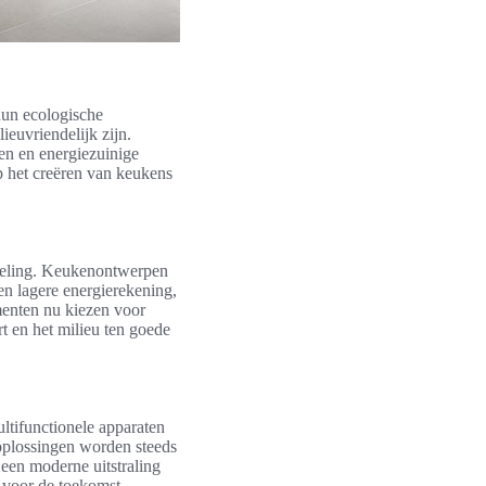
hun ecologische
ieuvriendelijk zijn.
en en energiezuinige
op het creëren van keukens
keling. Keukenontwerpen
en lagere energierekening,
enten nu kiezen voor
t en het milieu ten goede
ultifunctionele apparaten
oplossingen worden steeds
een moderne uitstraling
n voor de toekomst.