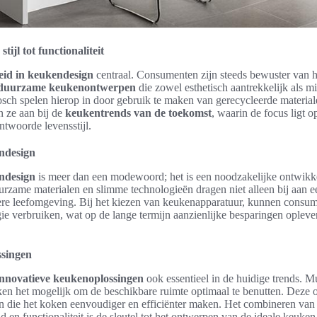
ijl tot functionaliteit
id in keukendesign
centraal. Consumenten zijn steeds bewuster van 
duurzame keukenontwerpen
die zowel esthetisch aantrekkelijk als mil
h spelen hierop in door gebruik te maken van gerecycleerde material
n ze aan bij de
keukentrends van de toekomst
, waarin de focus ligt 
ntwoorde levensstijl.
ndesign
ndesign
is meer dan een modewoord; het is een noodzakelijke ontwik
rzame materialen en slimme technologieën dragen niet alleen bij aan e
re leefomgeving. Bij het kiezen van keukenapparatuur, kunnen consum
e verbruiken, wat op de lange termijn aanzienlijke besparingen oplever
ssingen
innovatieve keukenoplossingen
ook essentieel in de huidige trends. M
en het mogelijk om de beschikbare ruimte optimaal te benutten. Deze 
n die het koken eenvoudiger en efficiënter maken. Het combineren van 
d en functionaliteit is de sleutel tot het ontwerpen van de ideale keuke