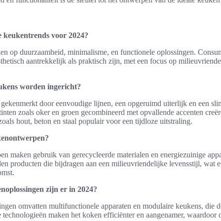
te keukentrends voor 2024?
ken op duurzaamheid, minimalisme, en functionele oplossingen. Consum
hetisch aantrekkelijk als praktisch zijn, met een focus op milieuvriende
eukens worden ingericht?
 gekenmerkt door eenvoudige lijnen, een opgeruimd uiterlijk en een s
 tinten zoals oker en groen gecombineerd met opvallende accenten creëre
oals hout, beton en staal populair voor een tijdloze uitstraling.
kenontwerpen?
 maken gebruik van gerecycleerde materialen en energiezuinige appa
producten die bijdragen aan een milieuvriendelijke levensstijl, wat es
omst.
noplossingen zijn er in 2024?
ngen omvatten multifunctionele apparaten en modulaire keukens, die d
 technologieën maken het koken efficiënter en aangenamer, waardoor d