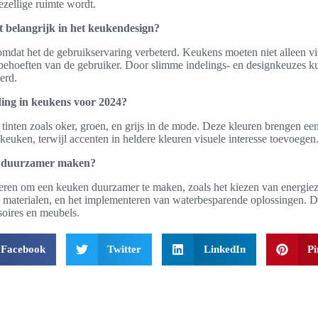
zellige ruimte wordt.
t belangrijk in het keukendesign?
l omdat het de gebruikservaring verbeterd. Keukens moeten niet alleen vis
ehoeften van de gebruiker. Door slimme indelings- en designkeuzes k
erd.
ding in keukens voor 2024?
 tinten zoals oker, groen, en grijs in de mode. Deze kleuren brengen ee
keuken, terwijl accenten in heldere kleuren visuele interesse toevoegen
n duurzamer maken?
ieren om een keuken duurzamer te maken, zoals het kiezen van energiez
 materialen, en het implementeren van waterbesparende oplossingen. D
oires en meubels.
Facebook
Twitter
LinkedIn
Pi