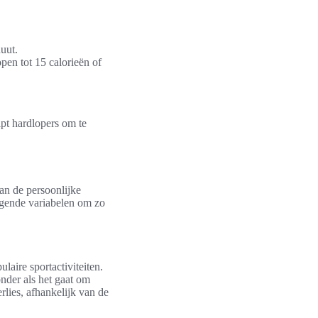
uut.
pen tot 15 calorieën of
lpt hardlopers om te
van de persoonlijke
ende variabelen om zo
laire sportactiviteiten.
onder als het gaat om
rlies, afhankelijk van de