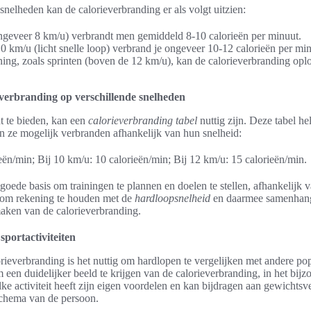
snelheden kan de calorieverbranding er als volgt uitzien:
ongeveer 8 km/u) verbrandt men gemiddeld 8-10 calorieën per minuut.
0 km/u (licht snelle loop) verbrand je ongeveer 10-12 calorieën per min
ining, zoals sprinten (boven de 12 km/u), kan de calorieverbranding oplo
verbranding op verschillende snelheden
t te bieden, kan een
calorieverbranding tabel
nuttig zijn. Deze tabel he
ën ze mogelijk verbranden afhankelijk van hun snelheid:
ieën/min; Bij 10 km/u: 10 calorieën/min; Bij 12 km/u: 15 calorieën/min.
goede basis om trainingen te plannen en doelen te stellen, afhankelijk 
el om rekening te houden met de
hardloopsnelheid
en daarmee samenhang
maken van de calorieverbranding.
sportactiviteiten
rieverbranding is het nuttig om hardlopen te vergelijken met andere popu
 een duidelijker beeld te krijgen van de calorieverbranding, in het bijz
e activiteit heeft zijn eigen voordelen en kan bijdragen aan gewichtsve
schema van de persoon.