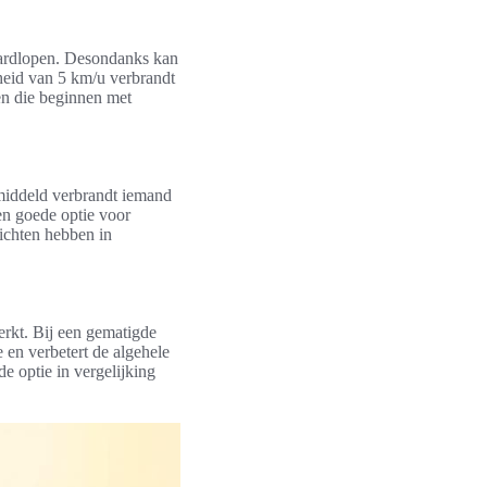
 hardlopen. Desondanks kan
heid van 5 km/u verbrandt
en die beginnen met
emiddeld verbrandt iemand
een goede optie voor
richten hebben in
erkt. Bij een gematigde
en verbetert de algehele
de optie in vergelijking