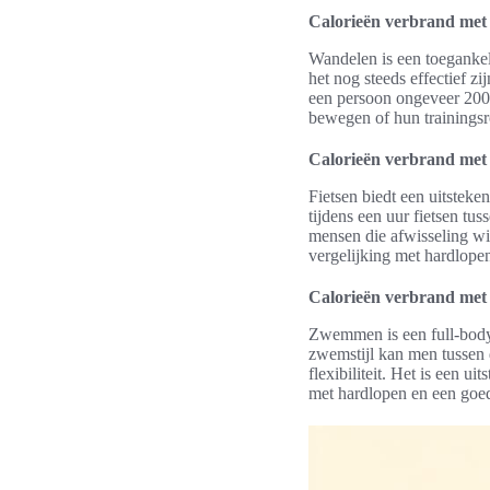
Calorieën verbrand met
Wandelen is een toegankel
het nog steeds effectief 
een persoon ongeveer 200-
bewegen of hun trainingsro
Calorieën verbrand met 
Fietsen biedt een uitstek
tijdens een uur fietsen tu
mensen die afwisseling wi
vergelijking met hardlope
Calorieën verbrand me
Zwemmen is een full-body 
zwemstijl kan men tussen 
flexibiliteit. Het is een 
met hardlopen en een goed