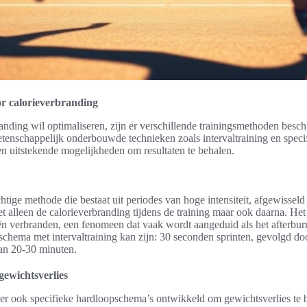
or calorieverbranding
anding wil optimaliseren, zijn er verschillende trainingsmethoden beschik
tenschappelijk onderbouwde technieken zoals intervaltraining en spec
en uitstekende mogelijkheden om resultaten te behalen.
achtige methode die bestaat uit periodes van hoge intensiteit, afgewisse
t alleen de calorieverbranding tijdens de training maar ook daarna. Het 
eën verbranden, een fenomeen dat vaak wordt aangeduid als het afterbur
schema met intervaltraining kan zijn: 30 seconden sprinten, gevolgd do
van 20-30 minuten.
ewichtsverlies
jn er ook specifieke hardloopschema’s ontwikkeld om gewichtsverlies te