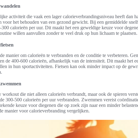
 wandelen
ijke activiteit die vaak een lager calorieverbrandingsniveau heeft dan
zijn voor het behouden van een gezond gewicht. Bij een gemiddelde snel
300 calorieën per uur. Dit maakt het een geweldige keuze voor degen
utine willen aanvullen zonder te veel druk op hun lichaam te plaatsen.
fietsen
ende manier om calorieën te verbranden en de conditie te verbeteren. G
ssen de 400-600 calorieën, afhankelijk van de intensiteit. Dit maakt het 
llen in hun sportactiviteiten. Fietsen kan ook minder impact op de gew
n.
t zwemmen
workout die niet alleen calorieën verbrandt, maar ook de spieren verst
de 300-500 calorieën per uur verbranden. Zwemmen vereist coördinatie 
uitstekende keuze voor diegenen die op zoek zijn naar een minder belasten
e manier voor calorieverbranding vergelijken.