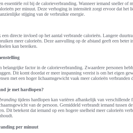
een essentiële rol bij de calorieverbranding. Wanneer iemand sneller of m
calorieën per minuut. Deze verhoging in intensiteit zorgt ervoor dat het
anzienlijke stijging van de verbruikte energie.
 een directe invloed op het aantal verbrande calorieën. Langere duurtr
rbruiken meer calorieën. Deze aanvulling op de afstand geeft een beter in
 doelen kan bereiken.
enstelling
n belangrijke factor in de calorieverbranding. Zwaardere personen he
ruggen. Dit komt doordat er meer inspanning vereist is om het eigen ge
nsen met een hoger lichaamsgewicht vaak meer calorieën verbranden da
and je met hardlopen?
rbranding
tijdens hardlopen kan variëren afhankelijk van verschillende f
ichaamsgewicht van de persoon. Gemiddeld verbrandt iemand tussen de 
pen. Dit betekent dat iemand op een hogere snelheid meer calorieën ver
nhoudt.
randing per minuut