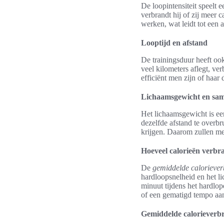
De loopintensiteit speelt 
verbrandt hij of zij meer 
werken, wat leidt tot een a
Looptijd en afstand
De trainingsduur heeft ook
veel kilometers aflegt, ve
efficiënt men zijn of haar
Lichaamsgewicht en sam
Het lichaamsgewicht is ee
dezelfde afstand te overb
krijgen. Daarom zullen me
Hoeveel calorieën verbr
De
gemiddelde calorieve
hardloopsnelheid en het l
minuut tijdens het hardlo
of een gematigd tempo aa
Gemiddelde calorieverb