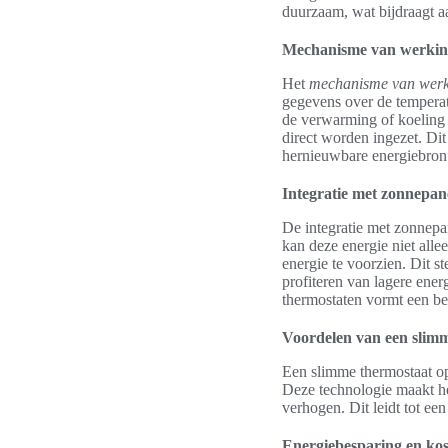
duurzaam, wat bijdraagt a
Mechanisme van werki
Het
mechanisme van wer
gegevens over de temperat
de verwarming of koeling 
direct worden ingezet. Di
hernieuwbare energiebron
Integratie met zonnepan
De integratie met zonnep
kan deze energie niet all
energie te voorzien. Dit s
profiteren van lagere ene
thermostaten vormt een be
Voordelen van een slimm
Een slimme thermostaat op 
Deze technologie maakt het
verhogen. Dit leidt tot ee
Energiebesparing en ko