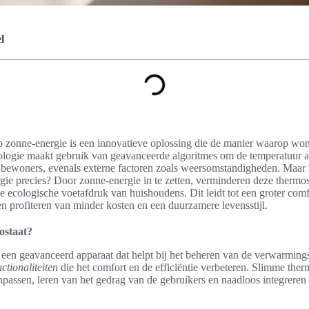
l
p zonne-energie is een innovatieve oplossing die de manier waarop w
ologie maakt gebruik van geavanceerde algoritmes om de temperatuur a
 bewoners, evenals externe factoren zoals weersomstandigheden. Maar
ie precies? Door zonne-energie in te zetten, verminderen deze thermost
 ecologische voetafdruk van huishoudens. Dit leidt tot een groter comfo
profiteren van minder kosten en een duurzamere levensstijl.
ostaat?
 een geavanceerd apparaat dat helpt bij het beheren van de verwarmin
nctionaliteiten
die het comfort en de efficiëntie verbeteren. Slimme the
npassen, leren van het gedrag van de gebruikers en naadloos integrere