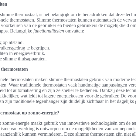
iten
 slimme thermostaat, is het belangrijk om te benadrukken dat deze tech
onele thermostaten. Slimme thermostaten kunnen automatisch de verwa
 voorkeuren van de gebruiker en bieden gebruikers de mogelijkheid o
apps. Belangrijke
functionaliteiten
omvatten:
 op afstand.
uikersgedrag te begrijpen.
chten in energieverbruik.
re slimme thuisapparaten.
e thermostaten
tionele thermostaten maken slimme thermostaten gebruik van moderne te
ten. Waar traditionele thermostaten vaak handmatige aanpassingen ver
id tot automatisering en zijn ze sneller te bedienen. Dankzij deze tec
kkelijker, wat leidt tot lagere energiekosten voor de gebruiker. De vo
n zijn traditionele tegenhanger zijn duidelijk zichtbaar in het dagelijks
hermostaat op zonne-energie?
 zonne-energie maakt gebruik van innovatieve technologieën om de tem
nisme van werking is ontworpen om de mogelijkheden van zonnepanele
 aanzienlijk kunnen verminderen. Deze slimme thermostaten zijn niet all