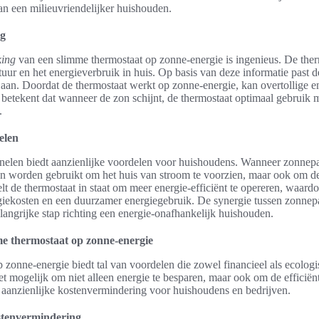
an een milieuvriendelijker huishouden.
ng
king
van een slimme thermostaat op zonne-energie is ingenieus. De ther
uur en het energieverbruik in huis. Op basis van deze informatie past 
aan. Doordat de thermostaat werkt op zonne-energie, kan overtollige 
t betekent dat wanneer de zon schijnt, de thermostaat optimaal gebruik
.
elen
anelen biedt aanzienlijke voordelen voor huishoudens. Wanneer zonne
een worden gebruikt om het huis van stroom te voorzien, maar ook om d
telt de thermostaat in staat om meer energie-efficiënt te opereren, waa
rgiekosten en een duurzamer energiegebruik. De synergie tussen zonne
langrijke stap richting een energie-onafhankelijk huishouden.
e thermostaat op zonne-energie
zonne-energie biedt tal van voordelen die zowel financieel als ecologis
 mogelijk om niet alleen energie te besparen, maar ook om de efficiënt
n aanzienlijke kostenvermindering voor huishoudens en bedrijven.
stenvermindering