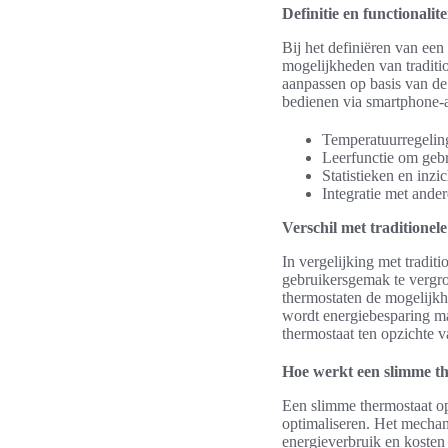
Definitie en functionalite
Bij het definiëren van een
mogelijkheden van traditi
aanpassen op basis van de
bedienen via smartphone-
Temperatuurregeling
Leerfunctie om gebr
Statistieken en inzi
Integratie met ande
Verschil met traditionel
In vergelijking met tradi
gebruikersgemak te vergro
thermostaten de mogelijkhe
wordt energiebesparing ma
thermostaat ten opzichte va
Hoe werkt een slimme t
Een slimme thermostaat op
optimaliseren. Het mecha
energieverbruik en kosten