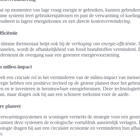
t op momenten van lage vraag energie te gebruiken, kunnen gebruikers
imme systeem leert gebruikerspatronen en past de verwarming of koelin
resulteert in lagere energiekosten en een directe
kostenvermindering
.
ficiëntie
slimme thermostaat helpt ook bij de
verhoging van energie-efficiëntie
.
nelen, wordt de afhankelijkheid van fossil brandstoffen verminderd. D
ndersteunt de overgang naar een groenere energievoorziening.
n milieu-impact
lt een cruciale rol in het verminderen van de milieu-impact van menseli
rgie hebben een positieve invloed op de groene planeet door het gebrui
en en te investeren in hernieuwbare energiebronnen. Deze technologieën
aan, maar dragen ook bij aan een schonere toekomst voor de aarde.
re planeet
verwarmingssystemen in woningen versterkt de strategie voor een groen
unnen deze systemen de ecologische voetafdruk aanzienlijk verlagen.
logie dragen bij aan een circulaire economie en verminderen hun afha
n.