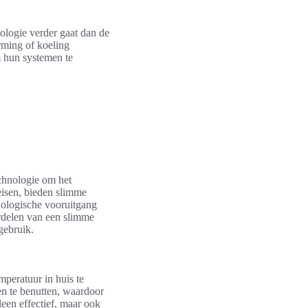
nologie verder gaat dan de
rming of koeling
m hun systemen te
chnologie om het
eisen, bieden slimme
hnologische vooruitgang
ordelen van een slimme
 gebruik.
peratuur in huis te
n te benutten, waardoor
een effectief, maar ook