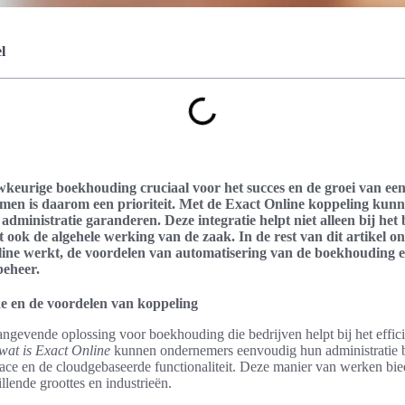
l
wkeurige boekhouding cruciaal voor het succes en de groei van e
en is daarom een prioriteit. Met de Exact Online koppeling kun
e administratie garanderen. Deze integratie helpt niet alleen bij het
 ook de algehele werking van de zaak. In de rest van dit artikel o
ine werkt, de voordelen van automatisering van de boekhouding en
beheer.
ne en de voordelen van koppeling
angevende oplossing voor boekhouding die bedrijven helpt bij het effic
wat is Exact Online
kunnen ondernemers eenvoudig hun administratie b
rface en de cloudgebaseerde functionaliteit. Deze manier van werken bi
llende groottes en industrieën.