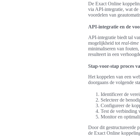
De Exact Online koppeling
via API-integratie, wat d
voordelen van geautomatise
API-integratie en de vo
API-integratie biedt tal v
mogelijkheid tot
real-time
minimaliseren van fouten,
resulteert in een verhoogde
Stap-voor-stap proces v
Het koppelen van een webs
doorgaans de volgende st
Identificeer de vere
Selecteer de benodi
Configureer de kop
Test de verbinding 
Monitor en optimalis
Door dit gestructureerde 
de Exact Online koppelin