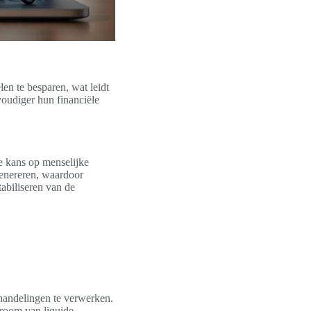
en te besparen, wat leidt
voudiger hun financiële
de kans op menselijke
genereren, waardoor
tabiliseren van de
handelingen te verwerken.
troom van liquide