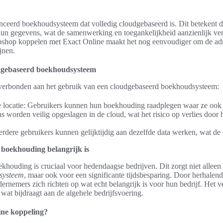
nceerd boekhoudsysteem dat volledig cloudgebaseerd is. Dit betekent d
hun gegevens, wat de samenwerking en toegankelijkheid aanzienlijk verb
bshop koppelen met Exact Online maakt het nog eenvoudiger om de adm
jnen.
dgebaseerd boekhoudsysteem
n verbonden aan het gebruik van een cloudgebaseerd boekhoudsysteem:
 locatie: Gebruikers kunnen hun boekhouding raadplegen waar ze ook 
s worden veilig opgeslagen in de cloud, wat het risico op verlies door
ere gebruikers kunnen gelijktijdig aan dezelfde data werken, wat de
boekhouding belangrijk is
khouding is cruciaal voor hedendaagse bedrijven. Dit zorgt niet allee
systeem
, maar ook voor een significante tijdsbesparing. Door herhalen
rnemers zich richten op wat echt belangrijk is voor hun bedrijf. Het v
 wat bijdraagt aan de algehele bedrijfsvoering.
ine koppeling?