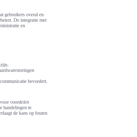
at gebruikers overal en
etert. De integratie met
inistratie en
zijn.
 hardwarestoringen
 communicatie bevordert.
n voor
voordelen
de handelingen te
erlaagt de kans op fouten