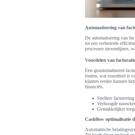
Automatisering van fact
De automatisering van fact
tot een verbeterde efficië
processen stroomlijnen, wa
Voordelen van facturati
Een geautomatiseerd factu
fouten, wat essentieel is
klanten eerder kunnen beta
financiën.
Snellere facturering
Verhoogde nauwkeur
Gemakkelijker toega
Cashflow optimalisatie 
Automatische betalingssy
Dit heeft direct invloed o