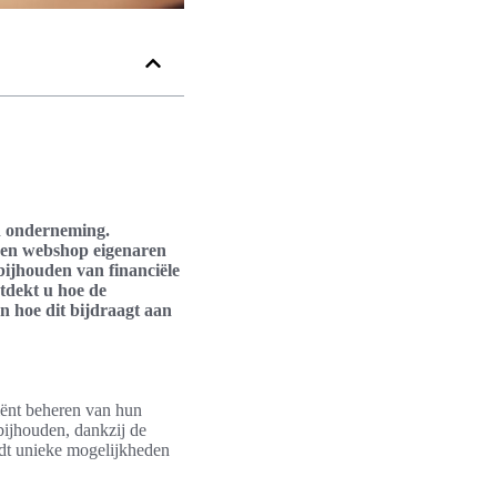
en onderneming.
nen webshop eigenaren
 bijhouden van financiële
ntdekt u hoe de
 hoe dit bijdraagt aan
iënt beheren van hun
ijhouden, dankzij de
edt unieke mogelijkheden