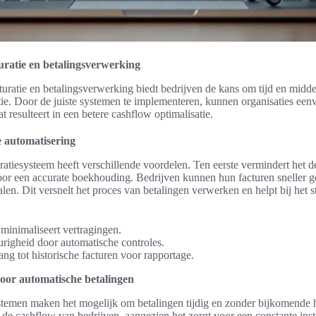
uratie en betalingsverwerking
uratie en betalingsverwerking biedt bedrijven de kans om tijd en middel
ntie. Door de juiste systemen te implementeren, kunnen organisaties een
t resulteert in een betere cashflow optimalisatie.
e automatisering
ratiesysteem heeft verschillende voordelen. Ten eerste vermindert het 
 voor een accurate boekhouding. Bedrijven kunnen hun facturen sneller 
len. Dit versnelt het proces van betalingen verwerken en helpt bij het s
 minimaliseert vertragingen.
igheid door automatische controles.
ng tot historische facturen voor rapportage.
door automatische betalingen
stemen maken het mogelijk om betalingen tijdig en zonder bijkomende 
p de cashflow van bedrijven, aangezien het zorgt voor een constante ins