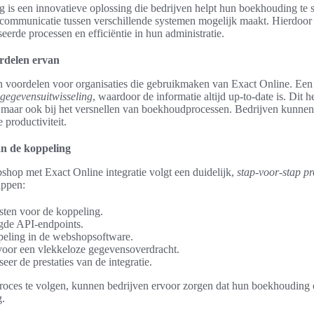
 is een innovatieve oplossing die bedrijven helpt hun boekhouding te s
e communicatie tussen verschillende systemen mogelijk maakt. Hierdoor
erde processen en efficiëntie in hun administratie.
ordelen ervan
an voordelen voor organisaties die gebruikmaken van Exact Online. Een 
 gegevensuitwisseling
, waardoor de informatie altijd up-to-date is. Dit he
 maar ook bij het versnellen van boekhoudprocessen. Bedrijven kunnen 
 productiviteit.
an de koppeling
hop met Exact Online integratie volgt een duidelijk,
stap-voor-stap p
appen:
isten voor de koppeling.
gde API-endpoints.
peling in de webshopsoftware.
voor een vlekkeloze gegevensoverdracht.
eer de prestaties van de integratie.
proces te volgen, kunnen bedrijven ervoor zorgen dat hun boekhouding 
g.