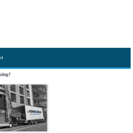
ct
izing?