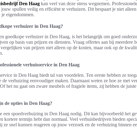
isbedrijf Den Haag
kan veel van deze stress wegnemen. Professionel
jouw spullen veilig en efficiënt te verhuizen. Dit bespaart je niet allee
n je eigendommen.
oedkope verhuizer in Den Haag?
een goedkope verhuizer in Den Haag, is het belangrijk om goed onderzo
jven op basis van prijzen en diensten. Vraag offertes aan bij meerdere b
 vergelijken van prijzen niet alleen op de kosten, maar ook op de kwalit
n.
ofessionele verhuisservice in Den Haag
ervice in Den Haag biedt tal van voordelen. Ten eerste hebben ze toega
ie de verhuizing eenvoudiger maken. Daarnaast weten ze hoe ze met ver
f het nu gaat om zware meubels of fragiele items, zij hebben de juiste 
jn de opties in Den Haag?
 een spoedverhuizing in Den Haag nodig. Dit kan bijvoorbeeld het geval
en kortere termijn hebt dan normaal. Veel verhuisbedrijven bieden speci
j ze snel kunnen reageren op jouw verzoek en de verhuizing binnen ee