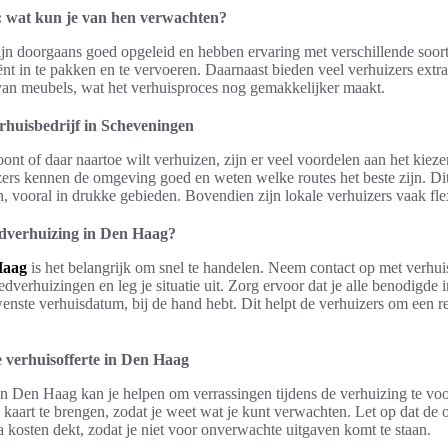
: wat kun je van hen verwachten?
jn doorgaans goed opgeleid en hebben ervaring met verschillende soort
iënt in te pakken en te vervoeren. Daarnaast bieden veel verhuizers extra
an meubels, wat het verhuisproces nog gemakkelijker maakt.
rhuisbedrijf in Scheveningen
nt of daar naartoe wilt verhuizen, zijn er veel voordelen aan het kieze
zers kennen de omgeving goed en weten welke routes het beste zijn. D
, vooral in drukke gebieden. Bovendien zijn lokale verhuizers vaak fle
edverhuizing in Den Haag?
Haag
is het belangrijk om snel te handelen. Neem contact op met verhui
edverhuizingen en leg je situatie uit. Zorg ervoor dat je alle benodigde 
nste verhuisdatum, bij de hand hebt. Dit helpt de verhuizers om een re
 verhuisofferte in Den Haag
in Den Haag kan je helpen om verrassingen tijdens de verhuizing te vo
n kaart te brengen, zodat je weet wat je kunt verwachten. Let op dat de 
a kosten dekt, zodat je niet voor onverwachte uitgaven komt te staan.