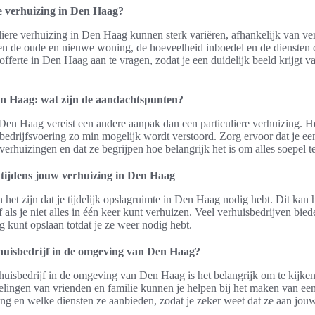
re verhuizing in Den Haag?
liere verhuizing in Den Haag kunnen sterk variëren, afhankelijk van ve
sen de oude en nieuwe woning, de hoeveelheid inboedel en de diensten d
fferte in Den Haag aan te vragen, zodat je een duidelijk beeld krijgt va
en Haag: wat zijn de aandachtspunten?
Den Haag vereist een andere aanpak dan een particuliere verhuizing. Het
bedrijfsvoering zo min mogelijk wordt verstoord. Zorg ervoor dat je een
verhuizingen en dat ze begrijpen hoe belangrijk het is om alles soepel t
 tijdens jouw verhuizing in Den Haag
 het zijn dat je tijdelijk opslagruimte in Den Haag nodig hebt. Dit kan 
f als je niet alles in één keer kunt verhuizen. Veel verhuisbedrijven bi
ig kunt opslaan totdat je ze weer nodig hebt.
erhuisbedrijf in de omgeving van Den Haag?
huisbedrijf in de omgeving van Den Haag is het belangrijk om te kijken
lingen van vrienden en familie kunnen je helpen bij het maken van een
ing en welke diensten ze aanbieden, zodat je zeker weet dat ze aan jou