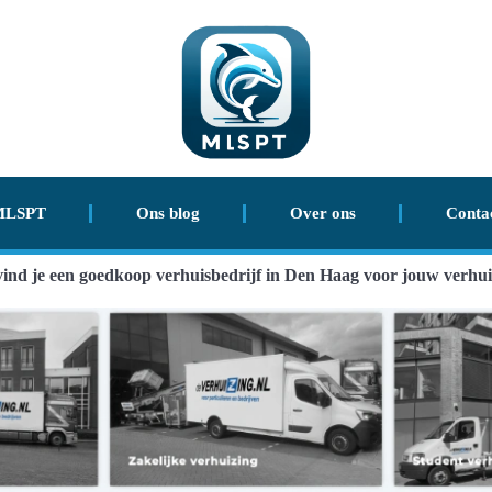
MLSPT
Ons blog
Over ons
Conta
ind je een goedkoop verhuisbedrijf in Den Haag voor jouw verhu