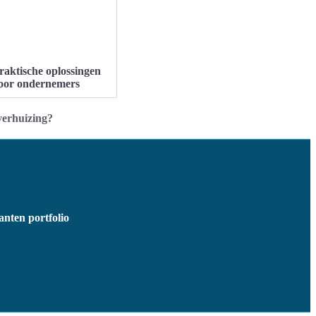
raktische oplossingen
oor ondernemers
verhuizing?
anten portfolio